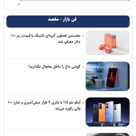
تر
فن بازار - مقصد
نخستین هدفون گیره‌ای ناتینگ با قیمت زیر ۱۰۰
دلار معرفی شد
گوشی داغ را داخل یخچال نگذارید!
آیکو نئو ۱۱S با باتری ۹ هزار میلی‌آمپری و شارژ ۱۰۰
واتی رکورد می‌زند