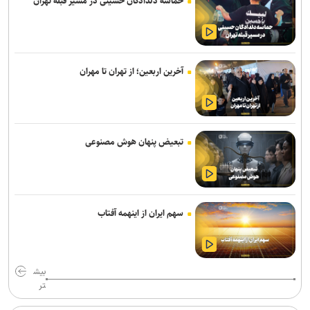
حماسه دلدادگان حسینی در مسیر قبله تهران
یافت
حمله نیروهای اسرائیلی به خبرنگار پرس‌تی‌وی
انصارالله حمله به یک نفتکش عربستان را تأیید کرد
آخرین اربعین؛ از تهران تا مهران
لزوم تعمیق همکاری‌های علمی و پژوهشی عراق و ایران
پنتاگون با افشای کمبود تسلیحات نشست برگزار می‌کند
تبعیض پنهان هوش مصنوعی
پزشکیان: جامعه امروز بیش از هر زمان به همدلی و اخلاق قرآنی نیاز دارد
انفجار در حومه دمشق چند کشته و زخمی برجا گذاشت
برگزاری مجمع آژانس انرژی اتمی اوایل شهریور در آمریکا
سهم ایران از اینهمه آفتاب
یمن: نقشه عربستان برای حمله به صنعاء را در نطفه خفه کردیم
پیام هشدار مقاومت یمن به ریاض
بیش
تر
قدردانی از حضور حماسی ملت مبعوث شده در راهپیمایی اربعین