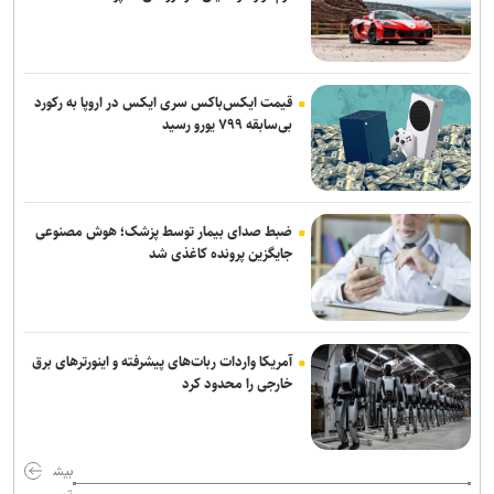
ترامپ درخواست زلنسکی برای موشک‌های پاتریوت را رد کرد: آمریکا به این
تسلیحات نیاز دارد
قیمت ایکس‌باکس سری ایکس در اروپا به رکورد
بی‌سابقه ۷۹۹ یورو رسید
ضبط صدای بیمار توسط پزشک؛ هوش مصنوعی
جایگزین پرونده کاغذی شد
آمریکا واردات ربات‌های پیشرفته و اینورترهای برق
خارجی را محدود کرد
بیش