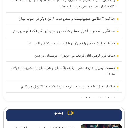
گلایه‌مندان هم همراهی کردند + صوت
هلاکت ۲ نظامی صهیونیست و مجروحیت ۴ تن دیگر در جنوب لبنان
دستگیری ۸ نفر از اشرار مسلح شاخص و مرتبطین گروهک‌های تروریستی
صنعا: معادلات یمن را نمی‌توان با تغییر مسیر کشتی‌ها دور زد
هدف قرار گرفتن اتاق‌ فرماندهی مزدوران عربستان در یمن
نشست وزیران خارجه مصر، ترکیه، پاکستان و عربستان با محوریت تحولات
منطقه
سازمان ملل: طرف‌ها را به مذاکره درباره تنگه هرمز تشویق می‌کنیم
قالیباف: واقعیت‌ها را بپذیرید
رایزنی عراقچی و همتای موریتانی خود درباره تحولات منطقه
ویدیو
دور هفتم مذاکرات لبنان و رژیم صهیونیستی در رم بدون نتیجه پایان