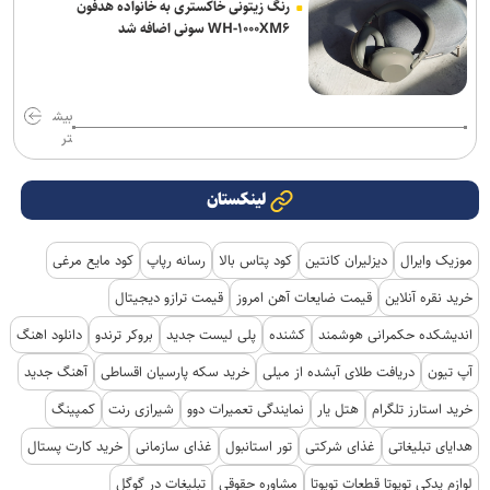
رنگ زیتونی خاکستری به خانواده هدفون
WH-۱۰۰۰XM۶ سونی اضافه شد
بیش
تر
لینکستان
موزیک وایرال
دیزلیران کانتین
کود پتاس بالا
رسانه رپاپ
کود مایع مرغی
خرید نقره آنلاین
قیمت ضایعات آهن امروز
قیمت ترازو دیجیتال
اندیشکده حکمرانی هوشمند
کشنده
پلی لیست جدید
بروکر ترندو
دانلود اهنگ
آپ تیون
دریافت طلای آبشده از میلی
خرید سکه پارسیان اقساطی
آهنگ جدید
خرید استارز تلگرام
هتل یار
نمایندگی تعمیرات دوو
شیرازی رنت
کمپینگ
هدایای تبلیغاتی
غذای شرکتی
تور استانبول
غذای سازمانی
خرید کارت پستال
لوازم یدکی تویوتا قطعات تویوتا
مشاوره حقوقی
تبلیغات در گوگل