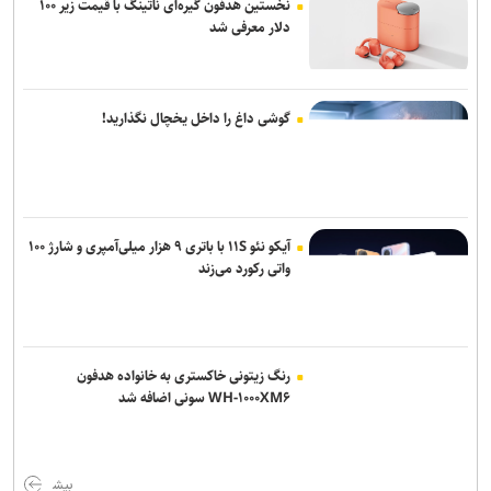
نخستین هدفون گیره‌ای ناتینگ با قیمت زیر ۱۰۰
دلار معرفی شد
گوشی داغ را داخل یخچال نگذارید!
آیکو نئو ۱۱S با باتری ۹ هزار میلی‌آمپری و شارژ ۱۰۰
واتی رکورد می‌زند
رنگ زیتونی خاکستری به خانواده هدفون
WH-۱۰۰۰XM۶ سونی اضافه شد
بیش