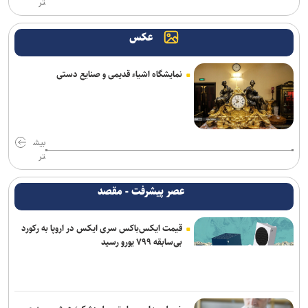
تر
ارائه خدمات رایگان مجموعه توچال به اصحاب رسانه
عکس
شکوری: امیدوارم برخلاف گذشته، بتوانیم در رده امید به موفقیت برسیم
نمایشگاه اشیاء قدیمی و صنایع دستی
آرمان الهی بعد از جهانی باکو، به جهانی اسلواکی می‌رود/ عنوان‌دار ایرانی
جهان که قهرمان ۲ رشته آزاد و فرنگی شده بود
روزنامه‌های ورزشی چهارشنبه ۱۴ مرداد ۱۴۰۵
بیش
رسمی| پنجره استقلال بسته ماند
تر
سالاری مشاور مدیرعامل پرسپولیس شد
عصر پیشرفت - مقصد
عالیشاه در یک قدمی گل‌گهر
قیمت ایکس‌باکس سری ایکس در اروپا به رکورد
بی‌سابقه ۷۹۹ یورو رسید
رسمی؛ عالیشاه به گل‌گهر پیوست
اعلام اسامی نامزدهای تایید صلاحیت شده ریاست فدراسیون بدنسازی و
پرورش اندام/ حضور عضو هیات مدیره پرسپولیس