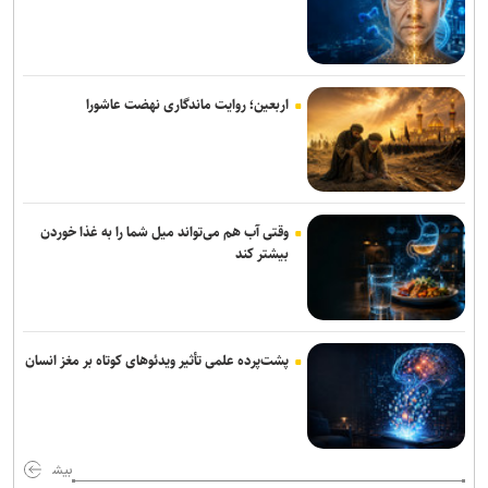
مس شهربابک حفظ شد
قلعه‌نویی به جلسه هیات رئیسه فدراسیون فوتبال می‌رود/ تقاضای همکاری
از باشگاه‌ها با تیم جوانان
اربعین؛ روایت ماندگاری نهضت عاشورا
بازار سرد ستاره‌های ایران؛ طارمی، جهانبخش و رضاییان بدون پیشنهاد
بزرگ
دنیامالی به دعوت رسمی وزیر ورزش آذربایجان به باکو سفر می‌کند
وقتی آب هم می‌تواند میل شما را به غذا خوردن
جدایی قطعی رضاییان از استقلال + عکس
بیشتر کند
ابهامات یک بیانیه؛ از پاسخ مبهم فیفا در مورد اندونگ تا استعلامِ آسانی
آراسته و کومار به نساجی پیوستند
پشت‌پرده علمی تأثیر ویدئو‌های کوتاه بر مغز انسان
آخرین رنکینگ جهانی تیراندازان/ رستمیان در رده پنجم؛ گل خندان در
میان ۲۰ نفر برتر و صعود چشمگیر چهل امیرانی
استارت درمان نایب‌قهرمان المپیک و جهان برای شرکت در مسابقات
بیش
جهانی قزاقستان