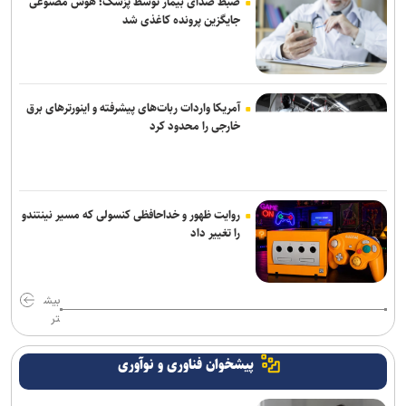
ضبط صدای بیمار توسط پزشک؛ هوش مصنوعی
باقری قراردادش را با پیکان تمدید کرد
جایگزین پرونده کاغذی شد
آمریکا واردات ربات‌های پیشرفته و اینورترهای برق
خارجی را محدود کرد
روایت ظهور و خداحافظی کنسولی که مسیر نینتندو
را تغییر داد
بیش
تر
پیشخوان فناوری و نوآوری