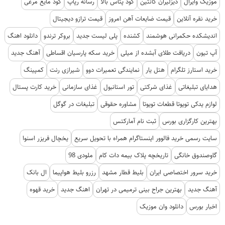
موزیک وایرال
دیزلیران کانتین
کود پتاس بالا
رسانه رپاپ
کود مایع مرغی
خرید نقره آنلاین
قیمت ضایعات آهن امروز
قیمت ترازو دیجیتال
اندیشکده حکمرانی هوشمند
کشنده
پلی لیست جدید
بروکر ترندو
دانلود اهنگ
آپ تیون
دریافت طلای آبشده از میلی
خرید سکه پارسیان اقساطی
آهنگ جدید
خرید استارز تلگرام
هتل یار
نمایندگی تعمیرات دوو
شیرازی رنت
کمپینگ
هدایای تبلیغاتی
غذای شرکتی
تور استانبول
غذای سازمانی
خرید کارت پستال
لوازم یدکی تویوتا قطعات تویوتا
مشاوره حقوقی
تبلیغات در گوگل
بهترین کارگزاری بورس
ثبت نام آمارکتس
سایت رسمی خرید فالوور اینستاگرام همراه با تحویل سریع
یخچال فریزر اسنوا
گاوصندوق خانگی
تاریخچه پلاک بیمه دات کام
ملودی 98
خرید سرور اختصاصی ایران
بلیط قطار مشهد
رزرو بلیط هواپیما
ال بانک
آهنگ جدید
بهترین جراح بینی ترمیمی در تهران
اهنگ جدید
خرید قهوه
اخبار بورس
دانلود وان موزیک