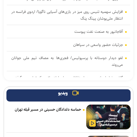
افزایش سهمیه تنیس روی میز در بازی‌های آسیایی ناگویا/ اردوی فرانسه در
انتظار ملی‌پوشان پینگ پنگ
آقاجانپور به صنعت نفت پیوست
جزئیات حضور واسعی در سپاهان
لغو دیدار دوستانه با پرسپولیس/ فجری‌ها به مصاف تیم ملی جوانان
می‌روند
گلایه رضاییان از مدیریت استقلال: به‌جای اولتیماتوم یک تماس می‌گرفتید
کاراته آسیای میانه| پایان کار تیم ملی با کسب ۱۹ مدال رنگارنگ
ویدیو
فریادشیران: اخبارمربوط به خواهرخواندگی کذب است/ تنها مجوز مدرسه
حماسه دلدادگان حسینی در مسیر قبله تهران
فوتبال صادر کرده‌ایم
روشن: تا زمانی که فوتبال استقلال سامان نگیرد، توسعه سایر رشته ها
اولویت ندارد/ باید به بختیاری زاده کمک شود