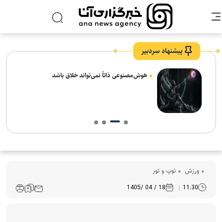
پیشنهاد سردبیر
های
هوش‌مصنوعی ذاتاً نمی‌تواند خلاق باشد
ورزش
توپ و تور
18 / 04 /1405
11:30