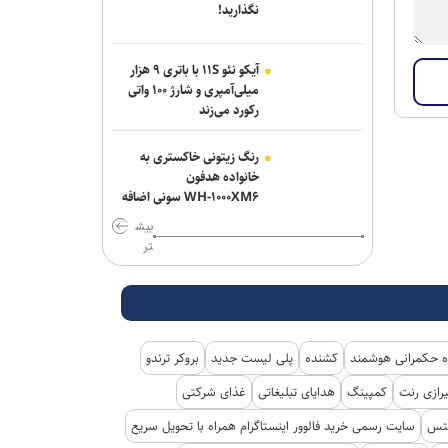
نگذارید!
آیکو نئو ۱۱S با باتری ۹ هزار
میلی‌آمپری و شارژ ۱۰۰ واتی
رکورد می‌زند
رنگ زیتونی خاکستری به
خانواده هدفون
WH-۱۰۰۰XM۶ سونی اضافه
شد
بیش
تر
 حکمرانی هوشمند
کشنده
پلی لیست جدید
بروکر ترندو
رازی رنت
کمپینگ
هدایای تبلیغاتی
غذای شرکتی
کتس
سایت رسمی خرید فالوور اینستاگرام همراه با تحویل سریع