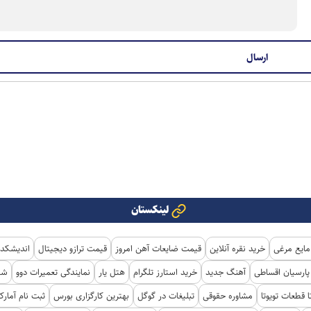
لینکستان
مایع مرغی
خرید نقره آنلاین
قیمت ضایعات آهن امروز
قیمت ترازو دیجیتال
اندیشکده
ارسیان اقساطی
آهنگ جدید
خرید استارز تلگرام
هتل یار
نمایندگی تعمیرات دوو
شی
ا قطعات تویوتا
مشاوره حقوقی
تبلیغات در گوگل
بهترین کارگزاری بورس
ثبت نام آمار