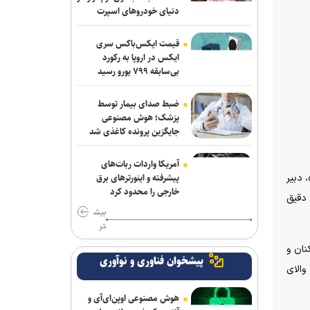
دنیای خودروهای اسپرت
قیمت ایکس‌باکس سری
ایکس در اروپا به رکورد
بی‌سابقه ۷۹۹ یورو رسید
ضبط صدای بیمار توسط
پزشک؛ هوش مصنوعی
جایگزین پرونده کاغذی شد
آمریکا واردات ربات‌های
 دبیر
پیشرفته و اینورترهای برق
خارجی را محدود کرد
 دقیق
بیش
تر
نان و
پیشخوان فناوری و نوآوری
والای
هوش مصنوعی اوپن‌ای‌آی و