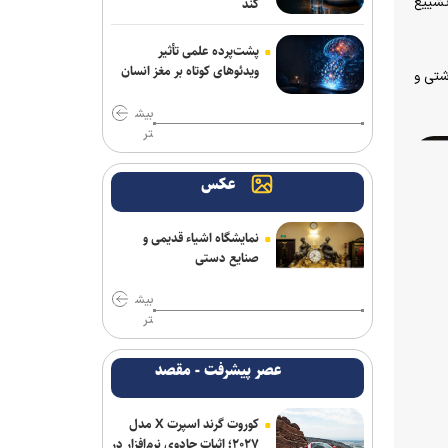
تشییع
کند
پشت‌پرده علمی تأثیر
ویدئو‌های کوتاه بر مغز انسان
شتی و
بیش
تر
عکس
نمایشگاه اشیاء قدیمی و
صنایع دستی
بیش
تر
عصر پیشرفت - مقصد
کوروت گرند اسپرت X مدل
۲۰۲۷؛ اثبات جادوی نرم‌افزار در