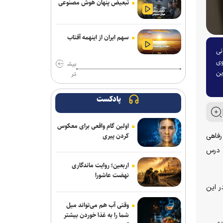
تبعیض پنهان هوش مصنوعی
سهم ایران از اینهمه آفتاب
نی
وی
بیش
ین
تر
پادکست
اولین گام واقعی برای معکوس
کردن پیری
رفاهی
ی درس
اربعین؛ روایت ماندگاری
نهضت عاشورا
ر این
وقتی آب هم می‌تواند میل
شما را به غذا خوردن بیشتر