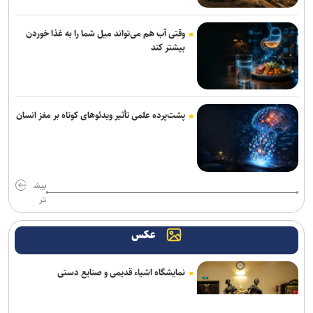
آرمان الهی بعد از جهانی باکو، به جهانی اسلواکی می‌رود/ عنوان‌دار ایرانی
وقتی آب هم می‌تواند میل شما را به غذا خوردن
جهان که قهرمان ۲ رشته آزاد و فرنگی شده بود
بیشتر کند
رسمی| پنجره استقلال بسته ماند
سالاری مشاور مدیرعامل پرسپولیس شد
پشت‌پرده علمی تأثیر ویدئو‌های کوتاه بر مغز انسان
رسمی؛ عالیشاه به گل‌گهر پیوست
تکواندو هانمادانگ ۲۰۲۶| پایان کار نمایندگان ایران با کسب ۲۶ مدال
بیش
ربیعی سرمربی شاهین بندرعامری شد
تر
تغییر ساختار در معاونت ورزشی باشگاه پرسپولیس؛ تشکیل سه مدیریت
عکس
مستقل
اعلام اسامی نامزدهای تایید صلاحیت شده ریاست فدراسیون بدنسازی و
نمایشگاه اشیاء قدیمی و صنایع دستی
پرورش اندام/ حضور عضو هیات مدیره پرسپولیس
آراسته به نساجی پیوست