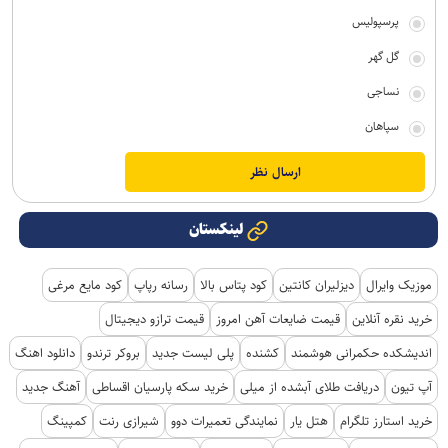
پرسپولیس
گل گهر
نساجی
سپاهان
لینکستان
موزیک وایرال
دیزلیران کانتین
کود پتاس بالا
رسانه رپاپ
کود مایع مرغی
خرید نقره آنلاین
قیمت ضایعات آهن امروز
قیمت ترازو دیجیتال
اندیشکده حکمرانی هوشمند
کشنده
پلی لیست جدید
بروکر ترندو
دانلود اهنگ
آپ تیون
دریافت طلای آبشده از میلی
خرید سکه پارسیان اقساطی
آهنگ جدید
خرید استارز تلگرام
هتل یار
نمایندگی تعمیرات دوو
شیرازی رنت
کمپینگ