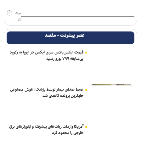
مسابقات دوومیدانی بلاروس| کسب ۶ مدال توسط ملی‌پوشان ایران
بیش
تر
اعلام شماره پیراهن بازیکنان پرسپولیس برای لیگ بیست‌وششم
عصر پیشرفت - مقصد
عیسی‌لو به چادرملو اردکان پیوست
قیمت ایکس‌باکس سری ایکس در اروپا به رکورد
کلباسی به چادرملو پیوست
بی‌سابقه ۷۹۹ یورو رسید
عالیشاه در یک قدمی گل‌گهر
باقری قراردادش را با پیکان تمدید کرد
ضبط صدای بیمار توسط پزشک؛ هوش مصنوعی
جایگزین پرونده کاغذی شد
آمریکا واردات ربات‌های پیشرفته و اینورترهای برق
خارجی را محدود کرد