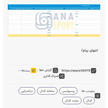
انتهای پیام/
گزارش خطا
پسندها :
۰
اشتراک گذاری
برچسب ها:
پرسپولیس
سامانه کدال
درآمدزایی
کدال
سایت کدال