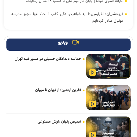
کاراته آسیای میانه| پایان کار تیم ملی با کسب ۱۹ مدال رنگارنگ
فریادشیران: اخبارمربوط به خواهرخواندگی کذب است/ تنها مجوز مدرسه
فوتبال صادر کرده‌ایم
بخشی: فرجی مدالی با ارزش‌تر از مسابقات جهانی گرفت/ او می‌تواند در
بازی‌های آسیایی و المپیک بدرخشد
ویدیو
تمدید قرارداد نژاد مهدی با شمس آذر
حماسه دلدادگان حسینی در مسیر قبله تهران
بعد از ۲ سال؛ جردن باروز آمریکایی‌ها را به سکوی جهانی رساند!
یکی از دو بازیکن دعوت شده خیبر به تیم ملی جوانان پیوست
آخرین اربعین؛ از تهران تا مهران
انتصاب دبیر جدید فدراسیون کشتی
تقوی: دیر شروع کردیم و مجبوریم تیم را مرحله به مرحله آماده کنیم/ برای
تکمیل تیم به ۲، ۳ بازیکن دیگر نیاز داریم
تبعیض پنهان هوش مصنوعی
شهبا: بازی سختی با استقلال داریم/ ۷۰ درصد از شاکله فصل گذشته
مس شهربابک حفظ شد