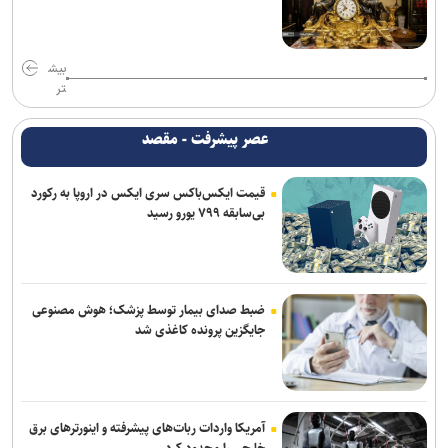
همکاری تهران و بغداد برای خدمت به زائران در مرز زرباطیه
گفت‌وگوی تلفنی وزرای امور خارجه ایران و ایتالیا
بیش
وزارت خارجه یمن: تشدید تنش از سوی عربستان با واکنشی فراگیر روبه‌رو
تر
می‌شود
عصر پیشرفت - مقصد
آتلانتیک: دستاوردهای انتخاباتی ترامپ در حال از بین رفتن است
قیمت ایکس‌باکس سری ایکس در اروپا به رکورد
حمله یک شهپاد به یک کشتی در نزدیکی باب‌المندب
بی‌سابقه ۷۹۹ یورو رسید
فایننشال‌تایمز: توافق احتمالی آمریکا و ایران اهداف اولیه ترامپ را محقق
نمی‌کند
انفجار در سوریه/ پهپادها در آسمان لاذقیه رویت شدند
ضبط صدای بیمار توسط پزشک؛ هوش مصنوعی
جایگزین پرونده کاغذی شد
شبکه اول روسیه: اربعین یکی از بزرگ‌ترین راهپیمایی‌های جهان است
آمریکا واردات ربات‌های پیشرفته و اینورترهای برق
خارجی را محدود کرد