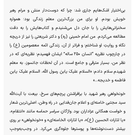
بی‌اختیار اشک‌هایم جاری شد؛ چرا که دوست‌دار منش و مرام رهبر
خویش بودم. او برای من بزرگ‌ترین معلم زندگی بود؛ همواره
سخنرانی‌هایش را با جان دل می‌شنیدم و کتاب‌هایش را به دقت
مطالعه می‌کردم. من امام خمینی (ره) و دکتر شریعتی را نیز از دریچه
نگاه و روایتِ او شناختم؛ و فراتر از آن، زندگی ائمه معصومین (ع) را
در چارچوب نظریه “انسان ۲۵۰ ساله” ایشان فهمیدم؛ نظریه‌ای که در
نظر من، بسیار مترقی و جامع است. در آن لحظات جانسوز، به معلم
شهیدم سلام دادم: «السلام علیکَ یابنَ رسول الله، السلام علیکَ یابن
فاطمه و خدیجه...»
خونخواهیِ رهبر شهید با برافراشتن پرچم‌های سرخ، بیعت با آیت‌الله
سید مجتبی خامنه‌ای و اعلام جان‌فدایی در راه وطن، اصلی‌ترین شعار
و خواست همگانی عزاداران بود. واژگانِ سراسر حماسه مانند «انتقام»،
«یا لثارات الحسین (ع)»، «یا لثاراتِ الخامنه‌ای» و «خونخواهی» بر روی
بیشتر دست‌نوشته‌ها و پوستر‌ها جلوه‌گری می‌کرد. در وجب‌به‌وجبِ