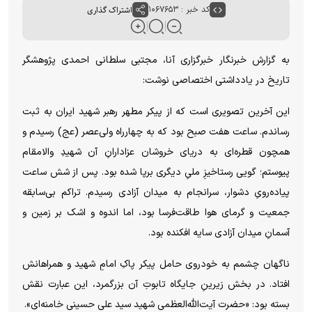
کد خبر : ۱۰۶۷۶۵۳
اشتراک گذاری
به گزارش خبرنگار خبرگزاری آنا، مجتبی سلطانی احمدی پژوهشگر
تاریخ در یادداشتی اختصاصی نوشت:
این آخرین تصویری است که از پیکر مطهر رهبر شهید ایران به ثبت
رساندم. ساعت هفت صبح بود که به چهارراه ولی‌عصر (عج) رسیدم و
همچون قطره‌ای به دریای خروشان عزادارانِ آن شهیدِ والامقام
پیوستم؛ گویی رستاخیزِ ملیِ دیگری برپا شده بود. پس از شش ساعت
پیاده‌رویِ دشوار، سرانجام به میدان آزادی رسیدم. تراکم بی‌سابقه
جمعیت و گرمای هوا طاقت‌فرسا بود، اما اندوه و اشک بر زمین و
آسمانِ میدان آزادی سایه افکنده بود.
ناگهان چشمم به خودروی حامل پیکر پاکِ امامِ شهید و همراهانش
افتاد. در بخش زیرینِ جایگاه تابوتِ آن بزرگمرد، این عبارت نقش
بسته بود: «حضرت آیت‌الله‌العظمی شهید سید علی حسینی خامنه‌ای».