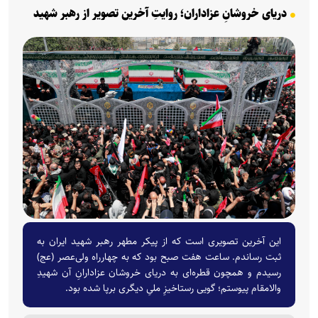
دریای خروشانِ عزاداران؛ روایتِ آخرین تصویر از رهبر شهید
این آخرین تصویری است که از پیکر مطهر رهبر شهید ایران به
ثبت رساندم. ساعت هفت صبح بود که به چهارراه ولی‌عصر (عج)
رسیدم و همچون قطره‌ای به دریای خروشان عزادارانِ آن شهیدِ
والامقام پیوستم؛ گویی رستاخیزِ ملیِ دیگری برپا شده بود.