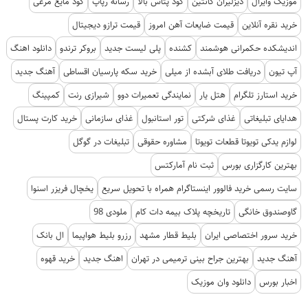
موزیک وایرال
دیزلیران کانتین
کود پتاس بالا
رسانه رپاپ
کود مایع مرغی
خرید نقره آنلاین
قیمت ضایعات آهن امروز
قیمت ترازو دیجیتال
اندیشکده حکمرانی هوشمند
کشنده
پلی لیست جدید
بروکر ترندو
دانلود اهنگ
آپ تیون
دریافت طلای آبشده از میلی
خرید سکه پارسیان اقساطی
آهنگ جدید
خرید استارز تلگرام
هتل یار
نمایندگی تعمیرات دوو
شیرازی رنت
کمپینگ
هدایای تبلیغاتی
غذای شرکتی
تور استانبول
غذای سازمانی
خرید کارت پستال
لوازم یدکی تویوتا قطعات تویوتا
مشاوره حقوقی
تبلیغات در گوگل
بهترین کارگزاری بورس
ثبت نام آمارکتس
سایت رسمی خرید فالوور اینستاگرام همراه با تحویل سریع
یخچال فریزر اسنوا
گاوصندوق خانگی
تاریخچه پلاک بیمه دات کام
ملودی 98
خرید سرور اختصاصی ایران
بلیط قطار مشهد
رزرو بلیط هواپیما
ال بانک
آهنگ جدید
بهترین جراح بینی ترمیمی در تهران
اهنگ جدید
خرید قهوه
اخبار بورس
دانلود وان موزیک