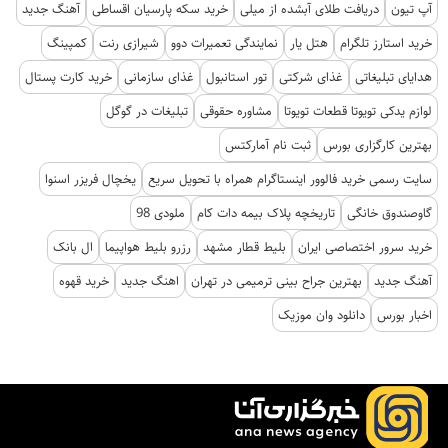
آپ تیون
دریافت طلای آبشده از میلی
خرید سکه پارسیان اقساطی
آهنگ جدید
خرید استارز تلگرام
هتل یار
نمایندگی تعمیرات دوو
شیرازی رنت
کمپینگ
هدایای تبلیغاتی
غذای شرکتی
تور استانبول
غذای سازمانی
خرید کارت پستال
لوازم یدکی تویوتا قطعات تویوتا
مشاوره حقوقی
تبلیغات در گوگل
بهترین کارگزاری بورس
ثبت نام آمارکتس
سایت رسمی خرید فالوور اینستاگرام همراه با تحویل سریع
یخچال فریزر اسنوا
گاوصندوق خانگی
تاریخچه پلاک بیمه دات کام
ملودی 98
خرید سرور اختصاصی ایران
بلیط قطار مشهد
رزرو بلیط هواپیما
ال بانک
آهنگ جدید
بهترین جراح بینی ترمیمی در تهران
اهنگ جدید
خرید قهوه
اخبار بورس
دانلود وان موزیک