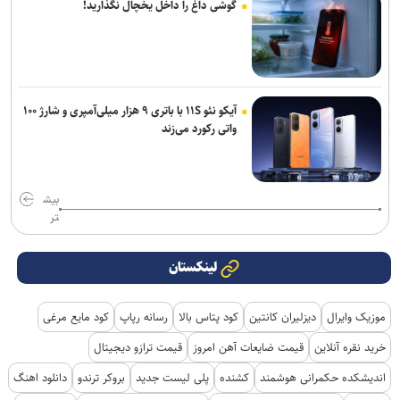
گوشی داغ را داخل یخچال نگذارید!
آیکو نئو ۱۱S با باتری ۹ هزار میلی‌آمپری و شارژ ۱۰۰
واتی رکورد می‌زند
بیش
تر
لینکستان
موزیک وایرال
دیزلیران کانتین
کود پتاس بالا
رسانه رپاپ
کود مایع مرغی
خرید نقره آنلاین
قیمت ضایعات آهن امروز
قیمت ترازو دیجیتال
اندیشکده حکمرانی هوشمند
کشنده
پلی لیست جدید
بروکر ترندو
دانلود اهنگ