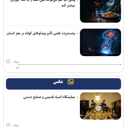
خانه نمایش امید به دنبال پر کردن خلأ تئاتر نوجوان؛ اجرای ۵۰۰ نوبت
بیشتر کند
نمایش در ۱۵ استان
«واراناسی» راجامولی؛ دومین فیلم تمام‌آی‌مکس تاریخ با بودجه ۱۵۰
میلیون دلاری
پشت‌پرده علمی تأثیر ویدئو‌های کوتاه بر مغز انسان
کتاب «برنامه راهبردی حکمرانی‌محور» بنیاد شهید رونمایی شد/ برنامه
پنج‌ساله بنیاد شهید و امور ایثارگران برای حرکت تا افق ۱۴۱۰
اجرای «خسوف»؛ روایت موسیقایی عاشورا در تالار وحدت
بیش
تر
خبرنگاری در روزهای عادی، پیشه‌ای شریف، اما در روزهای سخت، سیمایی
از مجاهدت فرهنگی و اجتماعی پیدا می‌کند
عکس
یازدهمین اجلاس وزرای فرهنگ بریکس آغاز شد
نمایشگاه اشیاء قدیمی و صنایع دستی
ادای دین پیتر شومان به کودکان میناب/ بیانیه‌ای جهانی در صحنه
جشنواره بین‌المللی نمایش عروسکی «تهران-مبارک»
ارسال حدود ۲ هزار اثر به جشنواره بین‌المللی فیلم فضای باز ایران
بیش