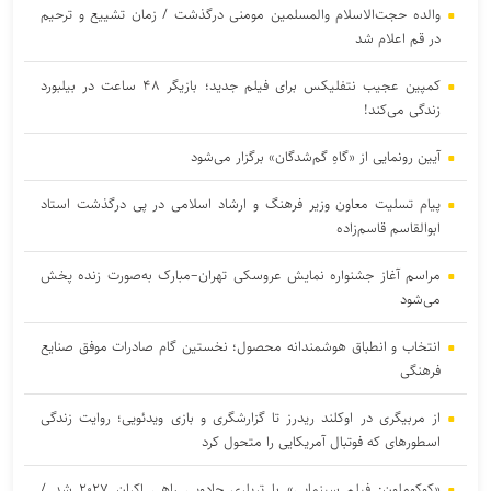
والده حجت‌الاسلام والمسلمین مومنی درگذشت / زمان تشییع و ترحیم
در قم اعلام شد
کمپین عجیب نتفلیکس برای فیلم جدید؛ بازیگر ۴۸ ساعت در بیلبورد
زندگی می‌کند!
آیین رونمایی از «گاهِ گم‌شدگان» برگزار می‌شود
پیام تسلیت معاون وزیر فرهنگ و ارشاد اسلامی در پی درگذشت استاد
ابوالقاسم قاسم‌زاده
مراسم آغاز جشنواره نمایش عروسکی تهران–مبارک به‌صورت زنده پخش
می‌شود
انتخاب و انطباق هوشمندانه محصول؛ نخستین گام صادرات موفق صنایع
فرهنگی
از مربیگری در اوکلند ریدرز تا گزارشگری و بازی ویدئویی؛ روایت زندگی
اسطورهای که فوتبال آمریکایی را متحول کرد
«کوکوملون: فیلم سینمایی» با تریلری جادویی راهی اکران ۲۰۲۷ شد /