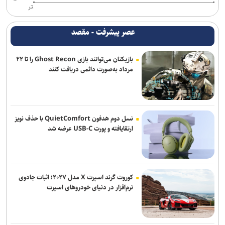
نامزدی بهترین فیلم و بازیگری «دوچرخه آبی» در ۲ جشنواره جهانی/
تر
نمایش فیلم در ۳ جشنواره دیگر
عصر پیشرفت - مقصد
دور دوم اجرای کمدی «سندباد و فیروز» در خانه نمایش مهرگان
بازیکنان می‌توانند بازی Ghost Recon را تا ۲۲
مرداد به‌صورت دائمی دریافت کنند
نسل دوم هدفون QuietComfort با حذف نویز
ارتقایافته و پورت USB-C عرضه شد
کوروت گرند اسپرت X مدل ۲۰۲۷؛ اثبات جادوی
نرم‌افزار در دنیای خودروهای اسپرت