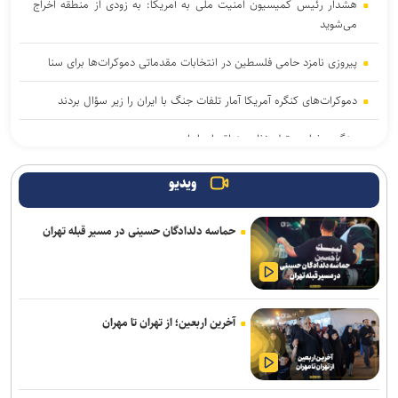
هشدار رئیس کمیسیون امنیت ملی به آمریکا: به زودی از منطقه اخراج
می‌شوید
پیروزی نامزد حامی فلسطین در انتخابات مقدماتی دموکرات‌ها برای سنا
دموکرات‌های کنگره آمریکا آمار تلفات جنگ با ایران را زیر سؤال بردند
جنگ رمضان و تولد نظم منطقه ای ایران
یمن: هشتمین نفتکش سعودی را در شمال دریای سرخ هدف قرار دادیم
ویدیو
سی‌بی‌اس: آمریکا بخش عمده ذخایر موشک‌های دوربرد خود را مصرف
حماسه دلدادگان حسینی در مسیر قبله تهران
کرده است
المیادین: احتمال تدوین تفاهمنامه‌ای جداگانه درباره تنگه هرمز
فایننشال تایمز: ترامپ میان تشدید جنگ با ایران و پذیرش توافق گرفتار
آخرین اربعین؛ از تهران تا مهران
شده است
تحلیلگر اسرائیلی: کاهش ذخایر موشکی آمریکا توان نظامی تل‌آویو را
تحت تأثیر قرار داده است