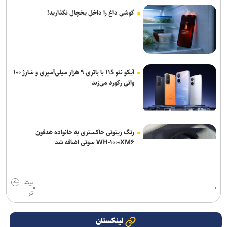
گوشی داغ را داخل یخچال نگذارید!
آیکو نئو ۱۱S با باتری ۹ هزار میلی‌آمپری و شارژ ۱۰۰
واتی رکورد می‌زند
رنگ زیتونی خاکستری به خانواده هدفون
WH-۱۰۰۰XM۶ سونی اضافه شد
بیش
تر
لینکستان