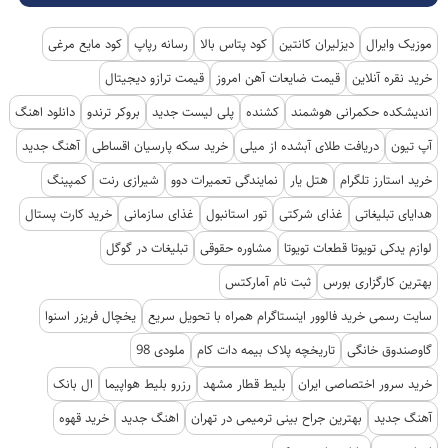
موزیک وایرال
دیزلیران کانتین
کود پتاس بالا
رسانه رپاپ
کود مایع مرغی
خرید نقره آنلاین
قیمت ضایعات آهن امروز
قیمت ترازو دیجیتال
اندیشکده حکمرانی هوشمند
کشنده
پلی لیست جدید
بروکر ترندو
دانلود اهنگ
آپ تیون
دریافت طلای آبشده از میلی
خرید سکه پارسیان اقساطی
آهنگ جدید
خرید استارز تلگرام
هتل یار
نمایندگی تعمیرات دوو
شیرازی رنت
کمپینگ
هدایای تبلیغاتی
غذای شرکتی
تور استانبول
غذای سازمانی
خرید کارت پستال
لوازم یدکی تویوتا قطعات تویوتا
مشاوره حقوقی
تبلیغات در گوگل
بهترین کارگزاری بورس
ثبت نام آمارکتس
سایت رسمی خرید فالوور اینستاگرام همراه با تحویل سریع
یخچال فریزر اسنوا
گاوصندوق خانگی
تاریخچه پلاک بیمه دات کام
ملودی 98
خرید سرور اختصاصی ایران
بلیط قطار مشهد
رزرو بلیط هواپیما
ال بانک
آهنگ جدید
بهترین جراح بینی ترمیمی در تهران
اهنگ جدید
خرید قهوه