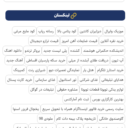
لینکستان
موزیک وایرال
دیزلیران کانتین
کود پتاس بالا
رسانه رپاپ
کود مایع مرغی
خرید نقره آنلاین
قیمت ضایعات آهن امروز
قیمت ترازو دیجیتال
اندیشکده حکمرانی هوشمند
کشنده
پلی لیست جدید
بروکر ترندو
دانلود اهنگ
آپ تیون
دریافت طلای آبشده از میلی
خرید سکه پارسیان اقساطی
آهنگ جدید
خرید استارز تلگرام
هتل یار
نمایندگی تعمیرات دوو
شیرازی رنت
کمپینگ
هدایای تبلیغاتی
غذای شرکتی
تور استانبول
غذای سازمانی
خرید کارت پستال
لوازم یدکی تویوتا قطعات تویوتا
مشاوره حقوقی
تبلیغات در گوگل
بهترین کارگزاری بورس
ثبت نام آمارکتس
سایت رسمی خرید فالوور اینستاگرام همراه با تحویل سریع
یخچال فریزر اسنوا
گاوصندوق خانگی
تاریخچه پلاک بیمه دات کام
ملودی 98