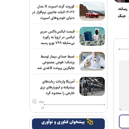
کوروت گرند اسپرت X مدل
رسانه،
۲۰۲۷؛ اثبات جادوی نرم‌افزار در
و جنگ
دنیای خودروهای اسپرت
قیمت ایکس‌باکس سری
ایکس در اروپا به رکورد
بی‌سابقه ۷۹۹ یورو رسید
ضبط صدای بیمار توسط
پزشک؛ هوش مصنوعی
جایگزین پرونده کاغذی شد
آمریکا واردات ربات‌های
پیشرفته و اینورترهای برق
خارجی را محدود کرد
بیش
تر
پیشخوان فناوری و نوآوری