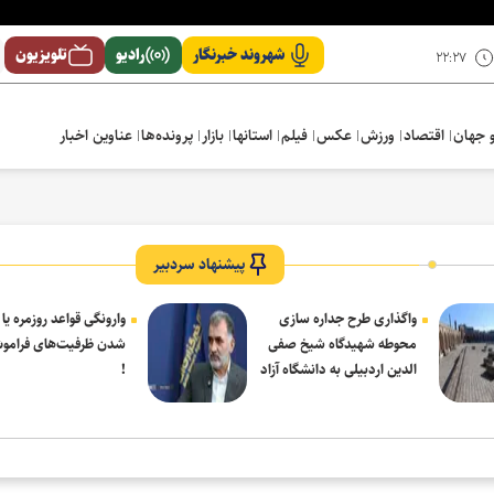
شهروند خبرنگار
رادیو
تلویزیون
۲۲:۲۷
 جهان
اقتصاد
ورزش
عکس
فیلم
استانها
بازار
پرونده‌ها
عناوین اخبار
پیشنهاد سردبیر
واگذاری طرح جداره سازی
وارونگی قواعد روزمره یا
محوطه شهیدگاه شیخ صفی
شدن ظرفیت‌های فرامو
الدین اردبیلی به دانشگاه آزاد
!
مشکین شهر