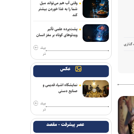
وقتی آب هم می‌تواند میل
«آبجی‌ها و آقاجان» در تالار حافظ روی
شما را به غذا خوردن بیشتر
صحنه می‌رود
کند
پشت‌پرده علمی تأثیر
ویدئو‌های کوتاه بر مغز انسان
 گذاری
بیش
تر
عکس
نمایشگاه اشیاء قدیمی و
صنایع دستی
بیش
تر
عصر پیشرفت - مقصد