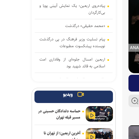
پیاده‌روی اربعین؛ یک نمایش آیینی پویا و
بی‌کارگردان
«محمد حقیقی» درگذشت
پیام تسلیت وزیر فرهنگ در پی درگذشت
نویسنده پیشکسوت مطبوعات
اربعین امسال جلوه‌ای از وفاداری امت
اسلامی به قائد شهید بود
والده حجت‌الاسلام والمسلمین مومنی
درگذشت / زمان تشییع و ترحیم در قم
اعلام شد
ویدیو
مراسم آغاز جشنواره نمایش عروسکی
حماسه دلدادگان حسینی در
تهران–مبارک به‌صورت زنده پخش می‌شود
مسیر قبله تهران
کمپین عجیب نتفلیکس برای فیلم جدید؛
آخرین اربعین؛ از تهران تا
بازیگر ۴۸ ساعت در بیلبورد زندگی می‌کند!