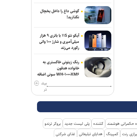
گوشی داغ را داخل یخچال
نگذارید!
آیکو نئو ۱۱S با باتری ۹ هزار
میلی‌آمپری و شارژ ۱۰۰ واتی
رکورد می‌زند
رنگ زیتونی خاکستری به
خانواده هدفون
WH-۱۰۰۰XM۶ سونی اضافه
شد
بیش
تر
 حکمرانی هوشمند
کشنده
پلی لیست جدید
بروکر ترندو
رازی رنت
کمپینگ
هدایای تبلیغاتی
غذای شرکتی