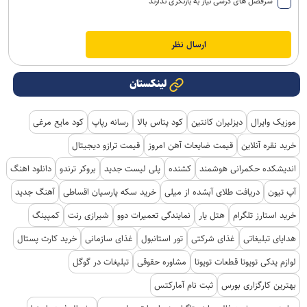
سرفصل های درسی نیاز به بازنگری ندارند
لینکستان
موزیک وایرال
دیزلیران کانتین
کود پتاس بالا
رسانه رپاپ
کود مایع مرغی
خرید نقره آنلاین
قیمت ضایعات آهن امروز
قیمت ترازو دیجیتال
اندیشکده حکمرانی هوشمند
کشنده
پلی لیست جدید
بروکر ترندو
دانلود اهنگ
آپ تیون
دریافت طلای آبشده از میلی
خرید سکه پارسیان اقساطی
آهنگ جدید
خرید استارز تلگرام
هتل یار
نمایندگی تعمیرات دوو
شیرازی رنت
کمپینگ
هدایای تبلیغاتی
غذای شرکتی
تور استانبول
غذای سازمانی
خرید کارت پستال
لوازم یدکی تویوتا قطعات تویوتا
مشاوره حقوقی
تبلیغات در گوگل
بهترین کارگزاری بورس
ثبت نام آمارکتس