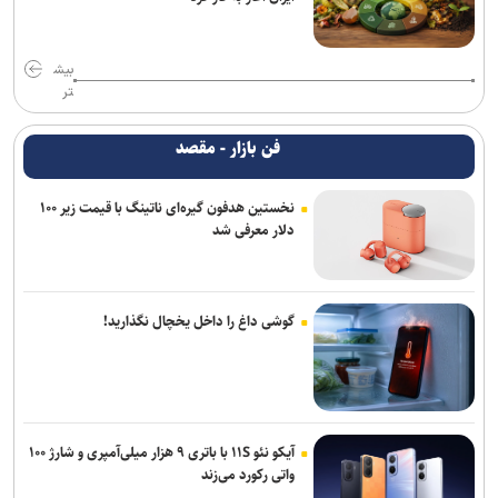
بیش
تر
فن بازار - مقصد
نخستین هدفون گیره‌ای ناتینگ با قیمت زیر ۱۰۰
دلار معرفی شد
گوشی داغ را داخل یخچال نگذارید!
آیکو نئو ۱۱S با باتری ۹ هزار میلی‌آمپری و شارژ ۱۰۰
واتی رکورد می‌زند