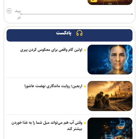
آغاز فعالیت کارگروه‌های تخصصی برای تدوین برنامه راهبردی دانشگاه
بیش
صنعتی امیرکبیر
تر
تأکید سرپرست دانشگاه فرهنگیان بر حکمرانی مشارکتی و همکاری‌های
استانی با دانشگاه پیام نور
پادکست
تقویم آموزشی نیمسال اول دانشگاه خوارزمی اعلام شد
اولین گام واقعی برای معکوس کردن پیری
اربعین تجلی قدرت هویت‌بخش تمدن اسلامی و دست نصرت الهی در
آخرالزمان است
راهکارهای علمی مقابله با اضطراب در شرایط جنگی از زبان استاد تمام
رشته روانشناسی بالینی
اربعین؛ روایت ماندگاری نهضت عاشورا
وقتی آب هم می‌تواند میل شما را به غذا خوردن
بیشتر کند