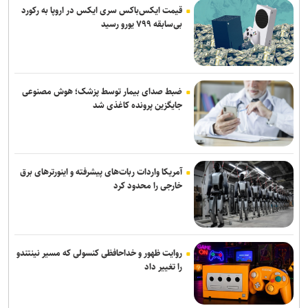
قیمت ایکس‌باکس سری ایکس در اروپا به رکورد
حمله یک شهپاد به یک کشتی در نزدیکی باب‌المندب
بی‌سابقه ۷۹۹ یورو رسید
فایننشال‌تایمز: توافق احتمالی آمریکا و ایران اهداف اولیه ترامپ را محقق
نمی‌کند
انفجار در سوریه/ پهپادها در آسمان لاذقیه رویت شدند
ضبط صدای بیمار توسط پزشک؛ هوش مصنوعی
جایگزین پرونده کاغذی شد
شبکه اول روسیه: اربعین یکی از بزرگ‌ترین راهپیمایی‌های جهان است
آمریکا واردات ربات‌های پیشرفته و اینورترهای برق
خارجی را محدود کرد
روایت ظهور و خداحافظی کنسولی که مسیر نینتندو
را تغییر داد