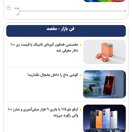
بیش
تر
فن بازار - مقصد
نخستین هدفون گیره‌ای ناتینگ با قیمت زیر ۱۰۰
دلار معرفی شد
گوشی داغ را داخل یخچال نگذارید!
آیکو نئو ۱۱S با باتری ۹ هزار میلی‌آمپری و شارژ ۱۰۰
واتی رکورد می‌زند