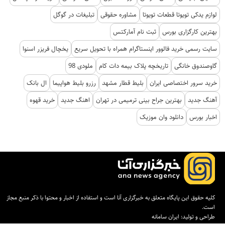
لوازم یدکی تویوتا قطعات تویوتا
مشاوره حقوقی
تبلیغات در گوگل
بهترین کارگزاری بورس
ثبت نام آمارکتس
سایت رسمی خرید فالوور اینستاگرام همراه با تحویل سریع
یخچال فریزر اسنوا
گاوصندوق خانگی
تاریخچه پلاک بیمه دات کام
ملودی 98
خرید سرور اختصاصی ایران
بلیط قطار مشهد
رزرو بلیط هواپیما
ال بانک
آهنگ جدید
بهترین جراح بینی ترمیمی در تهران
اهنگ جدید
خرید قهوه
اخبار بورس
دانلود وان موزیک
کلیه حقوق این پایگاه متعلق به خبرگزاری آنا است و استفاده از اخبار و محتوا با ذکر منبع مجاز
است.
طراحی و تولید:
ایران سامانه