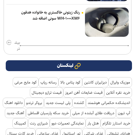
رنگ زیتونی خاکستری به خانواده هدفون
WH-۱۰۰۰XM۶ سونی اضافه شد
بیش
تر
لینکستان
موزیک وایرال
دیزلیران کانتین
کود پتاس بالا
رسانه رپاپ
کود مایع مرغی
خرید نقره آنلاین
قیمت ضایعات آهن امروز
قیمت ترازو دیجیتال
اندیشکده حکمرانی هوشمند
کشنده
پلی لیست جدید
بروکر ترندو
دانلود اهنگ
آپ تیون
دریافت طلای آبشده از میلی
خرید سکه پارسیان اقساطی
آهنگ جدید
خرید استارز تلگرام
هتل یار
نمایندگی تعمیرات دوو
شیرازی رنت
کمپینگ
هدایای تبلیغاتی
غذای شرکتی
تور استانبول
غذای سازمانی
خرید کارت پستال