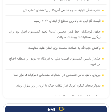
عقب‌ماندگی تولید صنایع نظامی آمریکا از برنامه‌های تسلیحاتی
قیمت گاز اروپا به بالاترین سطح از ابتدای ۲۰۲۳ رسید
حقوق فرهنگیان خط قرمز مجلس است/ تعهد کمیسیون اصل نود برای
پیگیری مطالبات تا پرداخت معوقات
واکنش حزب‌الله به حملات نخست‌ وزیر لبنان علیه مقاومت
هشدار رئیس کمیسیون امنیت ملی به آمریکا: به زودی از منطقه اخراج
می‌شوید
پیروزی نامزد حامی فلسطین در انتخابات مقدماتی دموکرات‌ها برای سنا
دموکرات‌های کنگره آمریکا آمار تلفات جنگ با ایران را زیر سؤال بردند
جنگ رمضان و تولد نظم منطقه ای ایران
یمن: هشتمین نفتکش سعودی را در شمال دریای سرخ هدف قرار دادیم
ویدیو