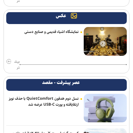
تر
واشنگتن‌پست: ترامپ در محافل خصوصی از جی‌دی ونس برای انتخابات
عکس
۲۰۲۸ حمایت می‌کند
شکایت متقابل همسر نتانیاهو از کارمند سابق اقامتگاه نخست‌وزیری
نمایشگاه اشیاء قدیمی و صنایع دستی
اسرائیل
یونیسف: در ۳۰۰ روز گذشته دست‌کم ۳۰۰ کودک فلسطینی در غزه جان
باختند
بیش
رویترز: ده‌ها شرکت بزرگ آمریکایی هدف حملات سایبری هکر‌ها قرار
تر
گرفتند
عصر پیشرفت - مقصد
شکایت نیومکزیکو از وزارت دادگستری آمریکا برای دریافت اسناد پرونده
اپستین
نسل دوم هدفون QuietComfort با حذف نویز
ارتقایافته و پورت USB-C عرضه شد
فرانسه: شمار کشته‌های حمله موشکی ارتش یمن به نیرو‌های وابسته به
ائتلاف سعودی به ۵۸ نفر رسید
انفجار‌های پیاپی در پایگاه‌های نیرو‌های وابسته به ائتلاف سعودی در مأرب
و حضرموت