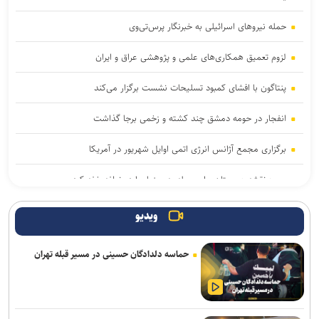
حمله نیروهای اسرائیلی به خبرنگار پرس‌تی‌وی
لزوم تعمیق همکاری‌های علمی و پژوهشی عراق و ایران
پنتاگون با افشای کمبود تسلیحات نشست برگزار می‌کند
انفجار در حومه دمشق چند کشته و زخمی برجا گذاشت
برگزاری مجمع آژانس انرژی اتمی اوایل شهریور در آمریکا
یمن: نقشه عربستان برای حمله به صنعاء را در نطفه خفه کردیم
پیام هشدار مقاومت یمن به ریاض
ویدیو
حاج‌علی‌اکبری: تحرکات سازمان‌یافته‌ای برای ترویج برهنگی انجام می‌شود
حماسه دلدادگان حسینی در مسیر قبله تهران
قدردانی از حضور حماسی ملت مبعوث شده در راهپیمایی اربعین
ترامپ با تهدید افشاگران، بحران مهمات آمریکا را انکار کرد