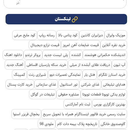
تر
لینکستان
موزیک وایرال
دیزلیران کانتین
کود پتاس بالا
رسانه رپاپ
کود مایع مرغی
خرید نقره آنلاین
قیمت ضایعات آهن امروز
قیمت ترازو دیجیتال
اندیشکده حکمرانی هوشمند
کشنده
پلی لیست جدید
بروکر ترندو
دانلود اهنگ
آپ تیون
دریافت طلای آبشده از میلی
خرید سکه پارسیان اقساطی
آهنگ جدید
خرید استارز تلگرام
هتل یار
نمایندگی تعمیرات دوو
شیرازی رنت
کمپینگ
هدایای تبلیغاتی
غذای شرکتی
تور استانبول
غذای سازمانی
خرید کارت پستال
لوازم یدکی تویوتا قطعات تویوتا
مشاوره حقوقی
تبلیغات در گوگل
بهترین کارگزاری بورس
ثبت نام آمارکتس
سایت رسمی خرید فالوور اینستاگرام همراه با تحویل سریع
یخچال فریزر اسنوا
گاوصندوق خانگی
تاریخچه پلاک بیمه دات کام
ملودی 98