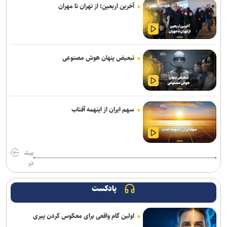
آخرین اربعین؛ از تهران تا مهران
رسانه عبری: از آغاز جنگ غزه دست‌کم ۹ هزار نظامی صهیونیست زخمی
شده‌اند
جلسات صحن علنی مجلس هفته آینده برگزار می‌شود
تبعیض پنهان هوش مصنوعی
بیانیۀ خانواده شهید لاریجانی دربارۀ گمانه‌زنی‌های رسانه‌ای
هلاکت اعضای یک تیم تروریستی در سیستان‌وبلوچستان
وزارت اطلاعات: ۲۱ مزدور موساد و ۴ شرور مسلح در کرمان بازداشت
سهم ایران از اینهمه آفتاب
شدند
سردار موسوی: بسیجیان دریا دل کاشان به وجود شما مباهات می‌کنیم
بیش
وال‌استریت ژورنال: ترامپ دستور تحقیق درباره افشای اطلاعات ذخایر
تر
تسلیحاتی آمریکا را صادر کرد
پادکست
تحقیقات ارتش آمریکا درباره موج خودکشی در فرماندهی سایبری؛ نگرانی
از فشار‌های ناشی از جنگ و مأموریت‌های فزاینده
اولین گام واقعی برای معکوس کردن پیری