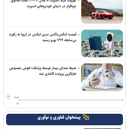
کوروت گرند اسپرت X مدل ۲۰۲۷؛ اثبات جادوی
نرم‌افزار در دنیای خودروهای اسپرت
ترامپ درخواست زلنسکی برای موشک‌های پاتریوت را رد کرد: آمریکا به این
تسلیحات نیاز دارد
قیمت ایکس‌باکس سری ایکس در اروپا به رکورد
بی‌سابقه ۷۹۹ یورو رسید
ضبط صدای بیمار توسط پزشک؛ هوش مصنوعی
جایگزین پرونده کاغذی شد
بیش
تر
پیشخوان فناوری و نوآوری