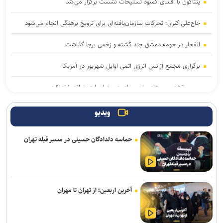
پنتاگون با افشای کمبود تسلیحات نشست برگزار می‌کند
حاج‌علی‌اکبری: تحرکات سازمان‌یافته‌ای برای ترویج برهنگی انجام می‌شود
انفجار در حومه دمشق چند کشته و زخمی برجا گذاشت
برگزاری مجمع آژانس انرژی اتمی اوایل شهریور در آمریکا
یمن: نقشه عربستان برای حمله به صنعاء را در نطفه خفه کردیم
پیام هشدار مقاومت یمن به ریاض
ویدیو
وال‌استریت ژورنال: ترامپ دستور تحقیق درباره افشای اطلاعات ذخایر
حماسه دلدادگان حسینی در مسیر قبله تهران
تسلیحاتی آمریکا را صادر کرد
تحقیقات ارتش آمریکا درباره موج خودکشی در فرماندهی سایبری؛ نگرانی
از فشار‌های ناشی از جنگ و مأموریت‌های فزاینده
آخرین اربعین؛ از تهران تا مهران
برکناری دو مقام ارشد موساد پس از ناکامی طرح علیه ایران
نشست خبری رئیس‌جمهور فردا برگزار می‌شود