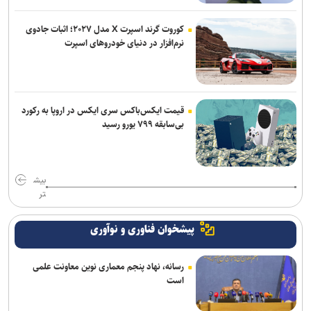
آمریکا تحریم‌های جدید علیه ایران اعمال کرد
کوروت گرند اسپرت X مدل ۲۰۲۷؛ اثبات جادوی
نرم‌افزار در دنیای خودروهای اسپرت
ادعای حکومت جولانی درباره خنثی‌سازی عملیات داعش در دمشق
قیمت ایکس‌باکس سری ایکس در اروپا به رکورد
بی‌سابقه ۷۹۹ یورو رسید
بیش
تر
پیشخوان فناوری و نوآوری
رسانه، نهاد پنجم معماری نوین معاونت علمی
است