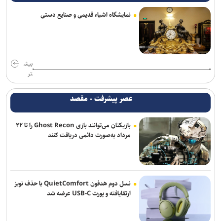
نمایشگاه اشیاء قدیمی و صنایع دستی
العامری خواستار تعویق واکنش گروه‌های مقاومت عراق به حملات
عربستان شد
بلومبرگ: واردات نفت خام آمریکا از عربستان برای نخستین‌بار در ۴۰ سال
گذشته به صفر رسید
بیش
تر
ائتلاف سعودی از زخمی شدن ۱۱ نفر در نجران خبر داد؛ یمن از کشته
شدن ۵۸ نیروی وابسته به دولت مستعفی خبر داد
عصر پیشرفت - مقصد
مهاجرانی: آذربایجان کتاب گشوده تاریخ ایران و مدرسه آزادگی و تمدن
بازیکنان می‌توانند بازی Ghost Recon را تا ۲۲
است
مرداد به‌صورت دائمی دریافت کنند
یورش نظامیان صهیونیست به اردوگاه قلندیا؛ ۵۱ فلسطینی زخمی و بیش
از ۷۰ نفر بازداشت شدند
محسن رضایی: اجازه باز شدن مسیر دوم در تنگه هرمز را نخواهیم داد
نسل دوم هدفون QuietComfort با حذف نویز
ارتقایافته و پورت USB-C عرضه شد
جامعه را نمی‌توان با امرونهی اداره کرد/ با پشتیبانی رهبری تمام تلاش بر
وحدت و انسجام است