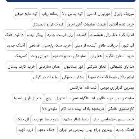
موزیک وایرال
دیزلیران کانتین
کود پتاس بالا
رسانه رپاپ
کود مایع مرغی
خرید نقره آنلاین
قیمت ضایعات آهن امروز
قیمت ترازو دیجیتال
اندیشکده حکمرانی هوشمند
کشنده
پلی لیست جدید
بروکر ترندو
دانلود اهنگ
آپ تیون
دریافت طلای آبشده از میلی
خرید سکه پارسیان اقساطی
آهنگ جدید
خرید استارز تلگرام
هتل یار
نمایندگی تعمیرات دوو
شیرازی رنت
کمپینگ
هدایای تبلیغاتی
غذای شرکتی
تور استانبول
غذای سازمانی
خرید کارت پستال
لوازم یدکی تویوتا قطعات تویوتا
مشاوره حقوقی
تبلیغات در گوگل
بهترین کارگزاری بورس
ثبت نام آمارکتس
سایت رسمی خرید فالوور اینستاگرام همراه با تحویل سریع
یخچال فریزر اسنوا
گاوصندوق خانگی
تاریخچه پلاک بیمه دات کام
ملودی 98
خرید سرور اختصاصی ایران
بلیط قطار مشهد
رزرو بلیط هواپیما
ال بانک
آهنگ جدید
بهترین جراح بینی ترمیمی در تهران
اهنگ جدید
خرید قهوه