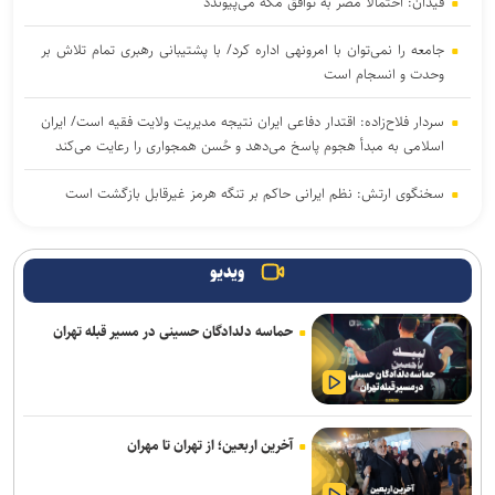
فیدان: احتمالاً مصر به توافق مکه می‌پیوندد
جامعه را نمی‌توان با امرونهی اداره کرد/ با پشتیبانی رهبری تمام تلاش بر
وحدت و انسجام است
سردار فلاح‌زاده: اقتدار دفاعی ایران نتیجه مدیریت ولایت فقیه است/ ایران
اسلامی به مبدأ هجوم پاسخ می‌دهد و حُسن همجواری را رعایت می‌کند
سخنگوی ارتش: نظم ایرانی حاکم بر تنگه هرمز غیرقابل بازگشت است
مقام یمنی: عربستان از قدرت نظامی صنعا وحشت دارد
ویدیو
سخنگوی سپاه: تنگه هرمز به ابزار استراتژیک قدرت تبدیل شده است
حماسه دلدادگان حسینی در مسیر قبله تهران
پزشکیان درخشش تیم ملی المپیاد هوش مصنوعی ایران در رقابت‌های
جهانی را تبریک گفت
سفر رئیس دستگاه اطلاعاتی عربستان به عراق
آخرین اربعین؛ از تهران تا مهران
عارف: هوش مصنوعی زیرساخت حکمرانی متوازن و جهش اقتصادی کشور
است