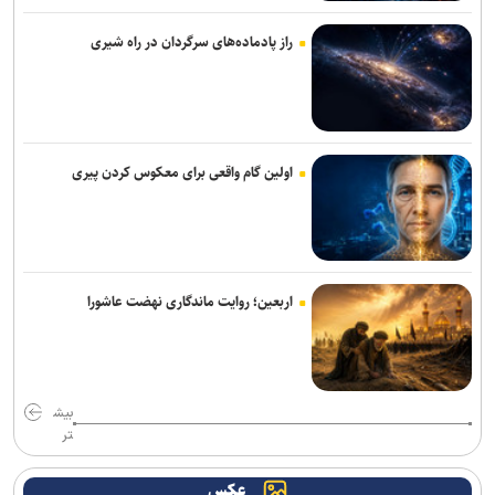
هستند
راز پادماده‌های سرگردان در راه شیری
سناتور آمریکایی: جنگ غیرقانونی ترامپ علیه ایران باید فوراً متوقف شود
آمریکا تحریم‌های جدید علیه ایران اعمال کرد
سی‌ان‌ان: فرماندهان آمریکایی به دنبال راه خروج از جنگ با ایران هستند
اولین گام واقعی برای معکوس کردن پیری
قالیباف: قلم، امتداد شمشیر عدالت و رسانه، سنگر پاسداری از حقیقت
است
مدیر فرودگاه صنعاء: محاصره عربستان ۲۴ میلیون مسافر را محروم کرد
اربعین؛ روایت ماندگاری نهضت عاشورا
استفان والت: جنگ‌های آمریکا علیه ایران «فاجعه‌ای تمام‌عیار» و محصول
راهبردهای شکست‌خورده است
ادعای حکومت جولانی درباره خنثی‌سازی عملیات داعش در دمشق
بیش
تر
مخبر: قلمِ خبرنگارِ ایرانی از سلاح دشمن کاراتر است
عکس
۱۱ سناتور دموکرات خواستار خروج آمریکا از جنگ با ایران شدند