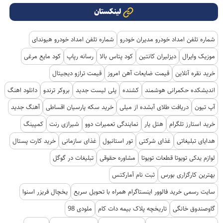
لینکستان
شماره تلفن امداد خودرو مدیران خودرو
شماره تلفن امداد خودرو هیوندای
موزیک وایرال
دیزلیران کانتین
کود پتاس بالا
رسانه رپاپ
کود مایع مرغی
خرید نقره آنلاین
قیمت ضایعات آهن امروز
قیمت ترازو دیجیتال
اندیشکده حکمرانی هوشمند
کشنده
پلی لیست جدید
بروکر ترندو
دانلود اهنگ
آپ تیون
دریافت طلای آبشده از میلی
خرید سکه پارسیان اقساطی
آهنگ جدید
خرید استارز تلگرام
هتل یار
نمایندگی تعمیرات دوو
شیرازی رنت
کمپینگ
هدایای تبلیغاتی
غذای شرکتی
تور استانبول
غذای سازمانی
خرید کارت پستال
لوازم یدکی تویوتا قطعات تویوتا
مشاوره حقوقی
تبلیغات در گوگل
بهترین کارگزاری بورس
ثبت نام آمارکتس
سایت رسمی خرید فالوور اینستاگرام همراه با تحویل سریع
یخچال فریزر اسنوا
گاوصندوق خانگی
تاریخچه پلاک بیمه دات کام
ملودی 98