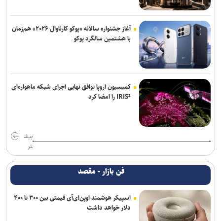
آغاز جشنواره سالانه «پوکو کارناوال ۲۰۲۶» هم‌زمان
با هشتمین سالگرد پوکو
کمیسیون اروپا توافق نهایی اجرای شبکه ماهواره‌ای
IRIS² را امضا کرد
بیش
تر
فن بازار - مقصد
اسپیکر هوشمند اوپن‌ای‌آی قیمتی بین ۳۰۰ تا ۴۰۰
دلار خواهد داشت