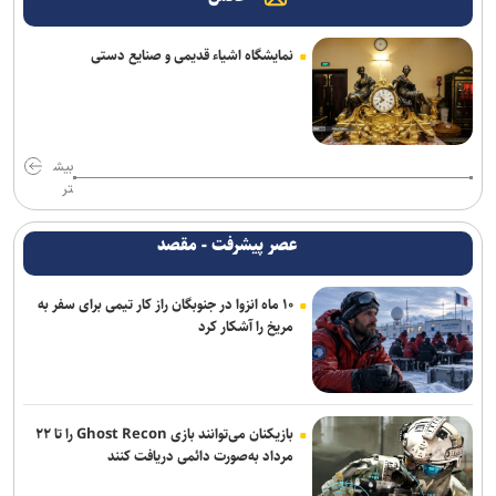
روسیه: رقابت برای دبیرکلی سازمان ملل همچنان باز است
نمایشگاه اشیاء قدیمی و صنایع دستی
پیام وزیر کشور به مناسبت روز خبرنگار
اعتراف رسانه‌های خارجی به شکست ترامپ حاصل مجاهدت رسانه‌های
انقلابی است
بیش
تر
تبعات جنگ دامن اسرائیل را هم گرفت/ نتانیاهو به دنبال افزایش ۱۴
میلیارد دلاری بودجه نظامی در بحبوحه بحران اقتصادی
عصر پیشرفت - مقصد
یورش صهیونیست‌ها به چند منطقه در کرانه باختری
۱۰ ماه انزوا در جنوبگان راز کار تیمی برای سفر به
مریخ را آشکار کرد
ارسال بیش از ۲۵۰۰ محموله سلاح هند برای رژیم صهیونیستی
عارف: جنگ اصلی امروز، جنگ روایت‌ها بر سر امید و هویت ملی است
امیر ابوترابی: خبرنگاران زمینه‌ساز تقویت بصیرت عمومی جامعه هستند
بازیکنان می‌توانند بازی Ghost Recon را تا ۲۲
مرداد به‌صورت دائمی دریافت کنند