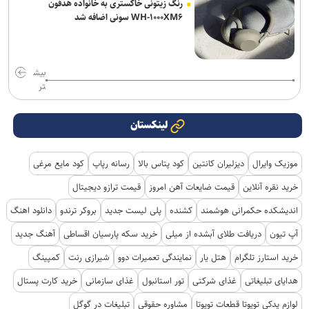
رنگ زیتونی خاکستری به خانواده هدفون
WH-۱۰۰۰XM۶ سونی اضافه شد
بیش
تر
لینکستان
موزیک وایرال
دیزلیران کانتین
کود پتاس بالا
رسانه رپاپ
کود مایع مرغی
خرید نقره آنلاین
قیمت ضایعات آهن امروز
قیمت ترازو دیجیتال
اندیشکده حکمرانی هوشمند
کشنده
پلی لیست جدید
بروکر ترندو
دانلود اهنگ
آپ تیون
دریافت طلای آبشده از میلی
خرید سکه پارسیان اقساطی
آهنگ جدید
خرید استارز تلگرام
هتل یار
نمایندگی تعمیرات دوو
شیرازی رنت
کمپینگ
هدایای تبلیغاتی
غذای شرکتی
تور استانبول
غذای سازمانی
خرید کارت پستال
لوازم یدکی تویوتا قطعات تویوتا
مشاوره حقوقی
تبلیغات در گوگل