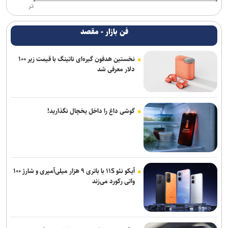
تر
فن بازار - مقصد
نخستین هدفون گیره‌ای ناتینگ با قیمت زیر ۱۰۰
دلار معرفی شد
گوشی داغ را داخل یخچال نگذارید!
آیکو نئو ۱۱S با باتری ۹ هزار میلی‌آمپری و شارژ ۱۰۰
واتی رکورد می‌زند