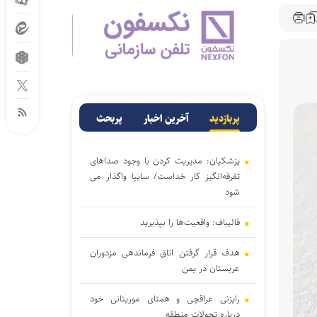
پربازدید
آخرین اخبار
پربحث
پزشکیان: مدیریت کردن با وجود صداهای
تفرقه‌انگیز کار خداست/ سایپا واگذار می
شود
قالیباف: واقعیت‌ها را بپذیرید
هدف قرار گرفتن اتاق‌ فرماندهی مزدوران
عربستان در یمن
رایزنی عراقچی و همتای موریتانی خود
درباره تحولات منطقه