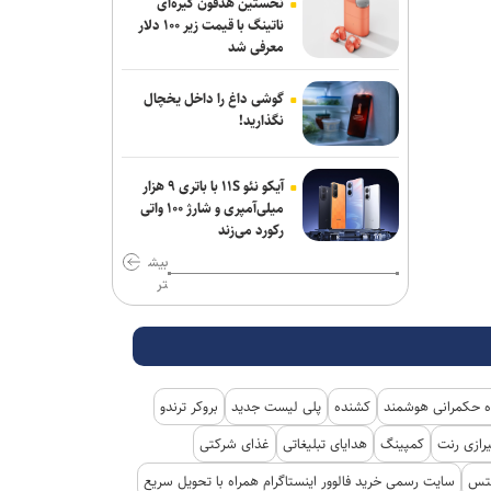
نخستین هدفون گیره‌ای
مهاجرانی: آذربایجان کتاب گشوده تاریخ
ناتینگ با قیمت زیر ۱۰۰ دلار
ایران و مدرسه آزادگی و تمدن است
معرفی شد
یورش نظامیان صهیونیست به اردوگاه
گوشی داغ را داخل یخچال
قلندیا؛ ۵۱ فلسطینی زخمی و بیش از ۷۰
نگذارید!
نفر بازداشت شدند
محسن رضایی: اجازه باز شدن مسیر دوم
آیکو نئو ۱۱S با باتری ۹ هزار
در تنگه هرمز را نخواهیم داد
میلی‌آمپری و شارژ ۱۰۰ واتی
رکورد می‌زند
جامعه را نمی‌توان با امرونهی اداره کرد/ با
بیش
پشتیبانی رهبری تمام تلاش بر وحدت و
تر
انسجام است
آمریکا تحریم‌های جدید علیه ایران اعمال
کرد
 حکمرانی هوشمند
کشنده
پلی لیست جدید
بروکر ترندو
رازی رنت
کمپینگ
هدایای تبلیغاتی
غذای شرکتی
کتس
سایت رسمی خرید فالوور اینستاگرام همراه با تحویل سریع