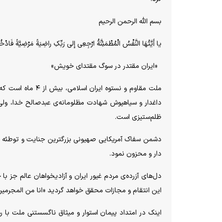
بسم الله الرحمن الرحیم
یا أَیَّتُهَا النَّفْسُ الْمُطْمَئِنَّةُ ارْجِعِی إِلى‏ رَبِّکِ راضِیَةً مَرْضِیَّةً فَا
«ایران مقتدر در سوگ مقتدای خویش»
ملت مقاوم و نستوه
داغدار و سیاهپوش شهادت مظلومانه‌ی عبدصالح خدا، ولی ا
ظلم‌ستیزی است.
دشمن سفاک آمریکایی صهیونی بزرگترین جنایت و توطئه ترو
دار و محزون نمود.
دل‌های آزرده‌ی مردم غیور ایران و آزادیخواهان عالم جز 
این انتقام و مجازات محقق خواهد گردید «انا من المجرمی
اینک در امتداد پیمان استوار و میثاق ناگسستنی ملت با ر