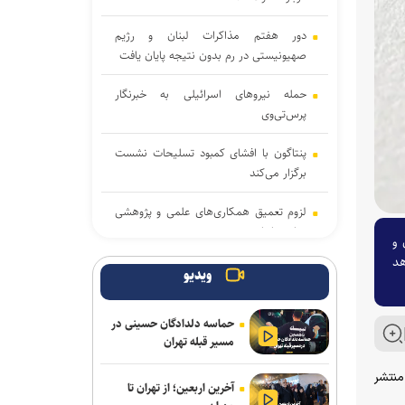
دور هفتم مذاکرات لبنان و رژیم
صهیونیستی در رم بدون نتیجه پایان یافت
حمله نیروهای اسرائیلی به خبرنگار
پرس‌تی‌وی
پنتاگون با افشای کمبود تسلیحات نشست
برگزار می‌کند
لزوم تعمیق همکاری‌های علمی و پژوهشی
عراق و ایران
 و
هد
انفجار در حومه دمشق چند کشته و زخمی
ویدیو
برجا گذاشت
حماسه دلدادگان حسینی در
حاج‌علی‌اکبری: تحرکات سازمان‌یافته‌ای برای
مسیر قبله تهران
ترویج برهنگی انجام می‌شود
منتشر
آخرین اربعین؛ از تهران تا
برگزاری مجمع آژانس انرژی اتمی اوایل