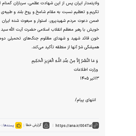
ولایتمدار ایران پس از این شهادت عظمی، سربازان گمنام ام
تکریم و تعظیم نسبت به مقام شامخ و روح بلند و طیبه‌ی
ضمن دعوت مردم شهیدپرور، استوار و مبعوث شده ایران اس
خویش با رهبر معظم انقلاب اسلامی حضرت آیت الله سید م
خون قائد شهید و شهدای مظلوم جنگ‌های تحمیلی دوم و 
همیشگی شرّ آنها از منطقه تأکید می‌کند.
وَ مَا النَّصْرُ إِلاَّ مِنْ عِنْدِ اللَّـهِ الْعَزِیزِ الْحَکِیمِ
وزارت اطلاعات
۱۳تیر ۱۴۰۵
انتهای پیام/
گزارش خطا
پسندها :
۰