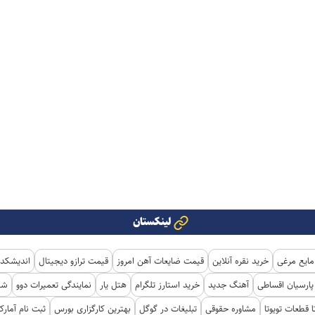
لینکستان
مایع مرغی
خرید نقره آنلاین
قیمت ضایعات آهن امروز
قیمت ترازو دیجیتال
اندیشکده
ارسیان اقساطی
آهنگ جدید
خرید استارز تلگرام
هتل یار
نمایندگی تعمیرات دوو
شی
ا قطعات تویوتا
مشاوره حقوقی
تبلیغات در گوگل
بهترین کارگزاری بورس
ثبت نام آمار