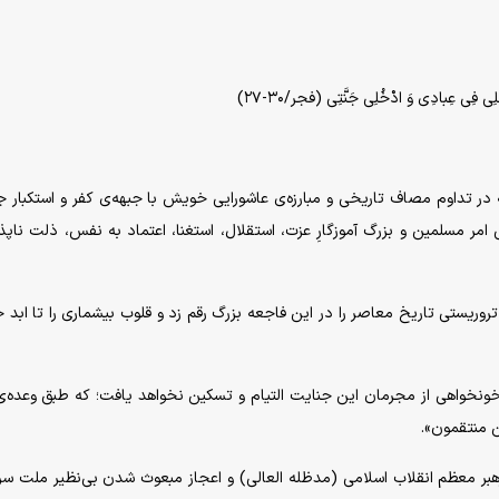
دْخُلِی فِی عِبادِی وَ ادْخُلِی جَنَّتِی (فجر/۳۰-۲۷)
 ایران اسلامی، بیش از ۴ ماه است که در تداوم مصاف تاریخی و مبارزه‌ی عاشورایی خویش با جبهه‌ی کفر و استکبار
مر مسلمین و بزرگ آموزگارِ عزت، استقلال، استغنا، اعتماد به نفس، ذلت ناپذ
ریستی تاریخ معاصر را در این فاجعه بزرگ رقم زد و قلوب بیشماری را تا ابد 
با خونخواهی از مجرمان این جنایت التیام و تسکین نخواهد یافت؛ که طبق وعده‌ی
ن منتقمون».
هبر معظم انقلاب اسلامی (مدظله العالی) و اعجاز مبعوث شدن بی‌نظیر ملت سراف