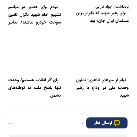
یادداشت| جواد قارایی
مردم برای حضور در مراسم
برای رهبر شهید که «ایرانی‌ترین
تشییع امام شهید نگران تامین
مسلمانِ ایرانِ جان» بود
سوخت خودرو نباشند/ تدابیر
لازم برای افزایش کارت‌های آزاد
فراتر از مرزهای ظاهری؛ تابلوی
پای کار انقلاب هستیم/ وحدت
وحدت ملی در وداع با رهبر
تنها پاسخ ملت به توطئه‌های
شهید
دشمن
ارسال نظر