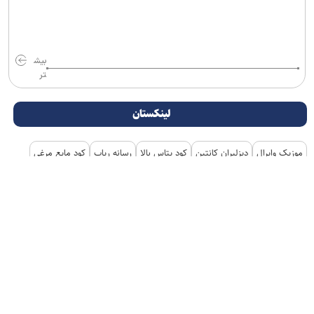
بیش
تر
لینکستان
موزیک وایرال
دیزلیران کانتین
کود پتاس بالا
رسانه رپاپ
کود مایع مرغی
خرید نقره آنلاین
قیمت ضایعات آهن امروز
قیمت ترازو دیجیتال
اندیشکده حکمرانی هوشمند
کشنده
پلی لیست جدید
بروکر ترندو
دانلود اهنگ
آپ تیون
دریافت طلای آبشده از میلی
خرید سکه پارسیان اقساطی
آهنگ جدید
خرید استارز تلگرام
هتل یار
نمایندگی تعمیرات دوو
شیرازی رنت
کمپینگ
هدایای تبلیغاتی
غذای شرکتی
تور استانبول
غذای سازمانی
خرید کارت پستال
لوازم یدکی تویوتا قطعات تویوتا
مشاوره حقوقی
تبلیغات در گوگل