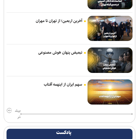
اپستین
رویترز: ده‌ها شرکت بزرگ آمریکایی هدف حملات سایبری هکر‌ها قرار
آخرین اربعین؛ از تهران تا مهران
گرفتند
معاون امنیتی وزیر کشور از بررسی ابعاد مختلف قتل حمیدرضا رجب‌زاده
خبر داد
تبعیض پنهان هوش مصنوعی
پزشکیان: امروز مهمترین دغدغه و نگرانی بنده معیشت مردم است/
انسجام اجتماعی مهمترین عامل ناکام ماندن دشمنان
تداوم تجمعات مردمی در میادین اصلی شهر تا اعلام نظر رهبری
سهم ایران از اینهمه آفتاب
جامعه را نمی‌توان با امرونهی اداره کرد/ با پشتیبانی رهبری تمام تلاش بر
وحدت و انسجام است
بیش
سقوط آراء مرتبط با حزب نتانیاهو در آستانه انتخابات کنست
تر
اولیانوف: خروج از مناقشه آمریکا-ایران، تنها از مسیر دیپلماسی ممکن
است
پادکست