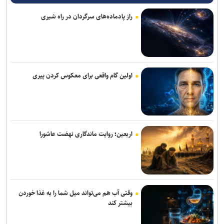
فیدان: احتمالاً مصر به توافق مکه می‌پیوندد
راز پادماده‌های سرگردان در راه شیری
سردار فلاح‌زاده: اقتدار دفاعی ایران نتیجه مدیریت ولایت فقیه است/ ایران
اسلامی به مبدأ هجوم پاسخ می‌دهد و حُسن همجواری را رعایت می‌کند
سخنگوی ارتش: نظم ایرانی حاکم بر تنگه هرمز غیرقابل بازگشت است
اولین گام واقعی برای معکوس کردن پیری
مقام یمنی: عربستان از قدرت نظامی صنعا وحشت دارد
آمریکا تحریم‌های جدید علیه ایران اعمال کرد
سفر رئیس دستگاه اطلاعاتی عربستان به عراق
اربعین؛ روایت ماندگاری نهضت عاشورا
عارف: هوش مصنوعی زیرساخت حکمرانی متوازن و جهش اقتصادی کشور
است
سخنگوی سپاه: تنگه هرمز به ابزار استراتژیک قدرت تبدیل شده است
وقتی آب هم می‌تواند میل شما را به غذا خوردن
بیشتر کند
سرطان به استخوان‌های جو بایدن سرایت کرده است