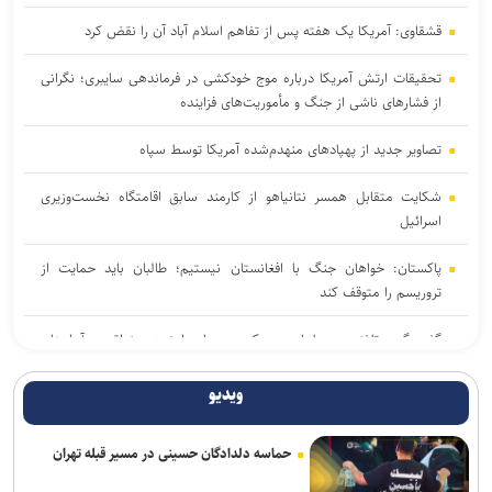
قشقاوی: آمریکا یک هفته پس از تفاهم اسلام آباد آن را نقض کرد
تحقیقات ارتش آمریکا درباره موج خودکشی در فرماندهی سایبری؛ نگرانی
از فشار‌های ناشی از جنگ و مأموریت‌های فزاینده
تصاویر جدید از پهپاد‌های منهدم‌شده آمریکا توسط سپاه
شکایت متقابل همسر نتانیاهو از کارمند سابق اقامتگاه نخست‌وزیری
اسرائیل
پاکستان: خواهان جنگ با افغانستان نیستیم؛ طالبان باید حمایت از
تروریسم را متوقف کند
گفت‌وگوی تلفنی بن‌سلمان و مکرون درباره امنیت منطقه و آبراه‌های
حیاتی
ویدیو
واشنگتن‌پست: ترامپ در محافل خصوصی از جی‌دی ونس برای انتخابات
۲۰۲۸ حمایت می‌کند
حماسه دلدادگان حسینی در مسیر قبله تهران
شکایت نیومکزیکو از وزارت دادگستری آمریکا برای دریافت اسناد پرونده