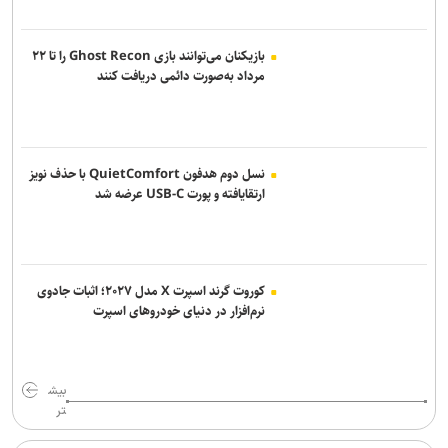
هستند
اکسیوس: ترامپ در «شن‌زار سیاسی» خود گرفتار شده است
بازیکنان می‌توانند بازی Ghost Recon را تا ۲۲
مرداد به‌صورت دائمی دریافت کنند
مدیر فرودگاه صنعاء: محاصره عربستان ۲۴ میلیون مسافر را محروم کرد
ادعای حکومت جولانی درباره خنثی‌سازی عملیات داعش در دمشق
نسل دوم هدفون QuietComfort با حذف نویز
ارتقایافته و پورت USB-C عرضه شد
کوروت گرند اسپرت X مدل ۲۰۲۷؛ اثبات جادوی
نرم‌افزار در دنیای خودروهای اسپرت
بیش
تر