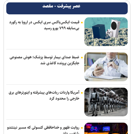
پزشکیان: مشروطه نماد بیداری، قانون‌گرایی و مردم‌سالاری ملت ایران
عصر پیشرفت - مقصد
است
قیمت ایکس‌باکس سری ایکس در اروپا به رکورد
همکاری تهران و بغداد برای خدمت به زائران در مرز زرباطیه
بی‌سابقه ۷۹۹ یورو رسید
گفت‌وگوی تلفنی وزرای امور خارجه ایران و ایتالیا
وزارت خارجه یمن: تشدید تنش از سوی عربستان با واکنشی فراگیر روبه‌رو
می‌شود
ضبط صدای بیمار توسط پزشک؛ هوش مصنوعی
جایگزین پرونده کاغذی شد
حمله یک شهپاد به یک کشتی در نزدیکی باب‌المندب
آمریکا واردات ربات‌های پیشرفته و اینورترهای برق
خارجی را محدود کرد
روایت ظهور و خداحافظی کنسولی که مسیر نینتندو
را تغییر داد