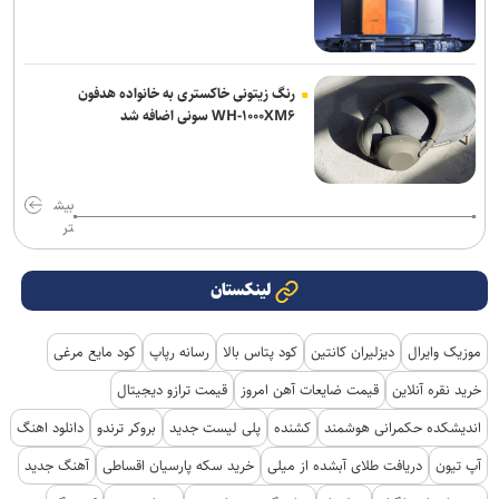
رنگ زیتونی خاکستری به خانواده هدفون
WH-۱۰۰۰XM۶ سونی اضافه شد
بیش
تر
لینکستان
موزیک وایرال
دیزلیران کانتین
کود پتاس بالا
رسانه رپاپ
کود مایع مرغی
خرید نقره آنلاین
قیمت ضایعات آهن امروز
قیمت ترازو دیجیتال
اندیشکده حکمرانی هوشمند
کشنده
پلی لیست جدید
بروکر ترندو
دانلود اهنگ
آپ تیون
دریافت طلای آبشده از میلی
خرید سکه پارسیان اقساطی
آهنگ جدید