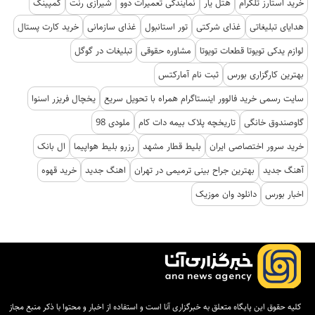
خرید استارز تلگرام
هتل یار
نمایندگی تعمیرات دوو
شیرازی رنت
کمپینگ
هدایای تبلیغاتی
غذای شرکتی
تور استانبول
غذای سازمانی
خرید کارت پستال
لوازم یدکی تویوتا قطعات تویوتا
مشاوره حقوقی
تبلیغات در گوگل
بهترین کارگزاری بورس
ثبت نام آمارکتس
سایت رسمی خرید فالوور اینستاگرام همراه با تحویل سریع
یخچال فریزر اسنوا
گاوصندوق خانگی
تاریخچه پلاک بیمه دات کام
ملودی 98
خرید سرور اختصاصی ایران
بلیط قطار مشهد
رزرو بلیط هواپیما
ال بانک
آهنگ جدید
بهترین جراح بینی ترمیمی در تهران
اهنگ جدید
خرید قهوه
اخبار بورس
دانلود وان موزیک
کلیه حقوق این پایگاه متعلق به خبرگزاری آنا است و استفاده از اخبار و محتوا با ذکر منبع مجاز