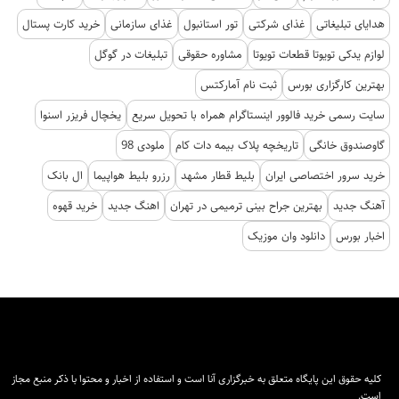
هدایای تبلیغاتی
غذای شرکتی
تور استانبول
غذای سازمانی
خرید کارت پستال
لوازم یدکی تویوتا قطعات تویوتا
مشاوره حقوقی
تبلیغات در گوگل
بهترین کارگزاری بورس
ثبت نام آمارکتس
سایت رسمی خرید فالوور اینستاگرام همراه با تحویل سریع
یخچال فریزر اسنوا
گاوصندوق خانگی
تاریخچه پلاک بیمه دات کام
ملودی 98
خرید سرور اختصاصی ایران
بلیط قطار مشهد
رزرو بلیط هواپیما
ال بانک
آهنگ جدید
بهترین جراح بینی ترمیمی در تهران
اهنگ جدید
خرید قهوه
اخبار بورس
دانلود وان موزیک
کلیه حقوق این پایگاه متعلق به خبرگزاری آنا است و استفاده از اخبار و محتوا با ذکر منبع مجاز
است.