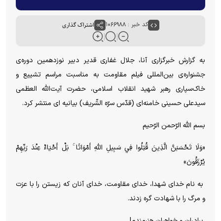
کد خبر : ۱۰۶۶۹۸۸
اشتراک گذاری
به گزارش خبرگزاری آنا، جلال غفاری قدیر دبیر نوزدهمین دوره‌ی
جشنواره‌ی بین‌المللی فیلم مقاومت به مناسبت مراسم تشییع و
خاک‌سپاری رهبر شهید انقلاب اسلامی، حضرت آیت‌الله العظمی
سیدعلی حسینی خامنه‌ای (قدّس سرّه الشّریف) بیانیه ای منتشر کرد.
بسم الله الرّحمن الرّحیم
«وَلَا تَحْسَبَنَّ الَّذِينَ قُتِلُوا فِي سَبِيلِ اللَّهِ أَمْوَاتًا ۚ بَلْ أَحْيَاءٌ عِنْدَ رَبِّهِمْ
يُرْزَقُونَ»
به نام خدای شهدا، خدای مقاومت، خدای آنان که زیستن را با عزت
و مرگ را با شهادت گره زدند.
برادران و خواهران هنرمندم!