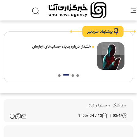
پیشنهاد سردبیر
برای محافظت از قلب واقعا به چه میزان ورزش نیاز
دارید
فرهنگ‌
سینما و تئاتر
13 / 04 /1405
03:47