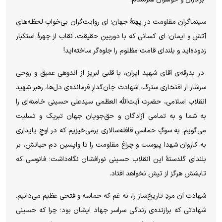
سینماگران مقاومت در پهنهٔ جهان؛ ای روایت‌گران بی‌خوابِ لحظه‌های
آتش و ایمان؛ ای کسانی که با دوربینِ حقیقت، نقاب از چهرهٔ استکبار
زدوده‌اید و بلندای قامت مظلوم را جلوه‌گر ساخته‌اید!
در بدرقه‌ی آقای شهید ایران، با قلبی لبریز از اندوهی عمیق و روحی
سرشار از افتخاری سترگ، شهادت جان‌گدازِ فرمانده‌ی دل‌ها، رهبر شهید
انقلاب اسلامی، حضرت آیت‌الله العظمی سیدعلی حسینی خامنه‌ای را
به شما و به تمامی آزادگان و حق‌جویان جهان تبریک و تسلیت
می‌گویم. به سوگِ حماسیِ قافله‌سالاری برمی‌خیزیم که در اوجِ پایداری
به کاروان شهدا پیوست و چراغ مقاومت را تا واپسین دمِ حیاتش، بر
بلندای گلدستهٔ این انقلاب حسینی نورافشان نگاه‌داشت؛ فانوسی که
تابشش هرگز از تپش نخواهد افتاد.
شهادتِ آن مردِ تاریخ‌ساز را، نه غم که حماسه و فتحی عظیم می‌دانیم.
شهادتی که برازنده‌ی زندگی سراسر جهاد ایشان بود؛ چرا که حسینی