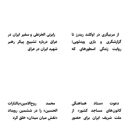
از مربیگری در اوکلند ریدرز تا
رایزنی الخزعلی و سفیر ایران در
گزارشگری و بازی ویدئویی؛
عراق درباره تشییع پیکر رهبر
روایت زندگی اسطورهای که
شهید ایران در عراق
فوتبال آمریکایی را متحول کرد
دعوت «ستاد هماهنگی
محمد روح‌الامین«یالثارات
کانون‌های مساجد کشور» از
الحسین» را در ششمین رویداد
ملت شریف ایران برای حضور
«نقشِ میان میدان» خلق کرد
پرشور در مراسم تشییع پیکر