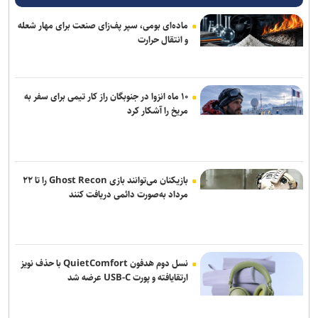
برگزاری مراسم عزاداری پنج شب پایانی ماه صفر در میدان ونک
ماده‌ای بومی، سپر پف‌زای صنعت برای مهار شعله
و انتقال حرارت
«اتوبوس سرگردان» جان اشتاین بک به کتابفروشی‌ها می‌آید
«محمود فرشچیان» نگارگری امروزی که از دل سنت برآمد
۱۰ ماه انزوا در جنوبگان راز کار تیمی برای سفر به
«مرد عنکبوتی: روزی نو» با فروش ۱۴۵ میلیون دلاری، سومین افتتاحیه
مریخ را آشکار کرد
دوم تاریخ سینما را ثبت کرد
پارامونت برای جلب حمایت سینماداران؛ تعهد اکران ۳۰ فیلم در سال را داد
بازیکنان می‌توانند بازی Ghost Recon را تا ۲۲
مرداد به‌صورت دائمی دریافت کنند
نسل دوم هدفون QuietComfort با حذف نویز
ارتقایافته و پورت USB-C عرضه شد