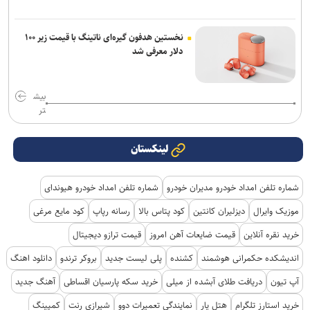
نخستین هدفون گیره‌ای ناتینگ با قیمت زیر ۱۰۰
دلار معرفی شد
بیش
تر
لینکستان
شماره تلفن امداد خودرو مدیران خودرو
شماره تلفن امداد خودرو هیوندای
موزیک وایرال
دیزلیران کانتین
کود پتاس بالا
رسانه رپاپ
کود مایع مرغی
خرید نقره آنلاین
قیمت ضایعات آهن امروز
قیمت ترازو دیجیتال
اندیشکده حکمرانی هوشمند
کشنده
پلی لیست جدید
بروکر ترندو
دانلود اهنگ
آپ تیون
دریافت طلای آبشده از میلی
خرید سکه پارسیان اقساطی
آهنگ جدید
خرید استارز تلگرام
هتل یار
نمایندگی تعمیرات دوو
شیرازی رنت
کمپینگ