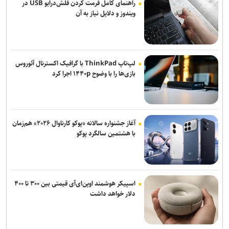
راهنمای کامل فرمت کردن فلش‌درایو USB در
ویندوز و دلایل نیاز به آن
لپ‌تاپ ThinkPad با گرافیک اکسترنال آئوروس
بازی‌ها را با وضوح ۱۴۴۰p اجرا کرد
آغاز جشنواره سالانه «پوکو کارناوال ۲۰۲۶» هم‌زمان
با هشتمین سالگرد پوکو
اسپیکر هوشمند اوپن‌ای‌آی قیمتی بین ۳۰۰ تا ۴۰۰
دلار خواهد داشت