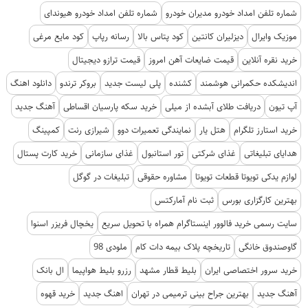
شماره تلفن امداد خودرو مدیران خودرو
شماره تلفن امداد خودرو هیوندای
موزیک وایرال
دیزلیران کانتین
کود پتاس بالا
رسانه رپاپ
کود مایع مرغی
خرید نقره آنلاین
قیمت ضایعات آهن امروز
قیمت ترازو دیجیتال
اندیشکده حکمرانی هوشمند
کشنده
پلی لیست جدید
بروکر ترندو
دانلود اهنگ
آپ تیون
دریافت طلای آبشده از میلی
خرید سکه پارسیان اقساطی
آهنگ جدید
خرید استارز تلگرام
هتل یار
نمایندگی تعمیرات دوو
شیرازی رنت
کمپینگ
هدایای تبلیغاتی
غذای شرکتی
تور استانبول
غذای سازمانی
خرید کارت پستال
لوازم یدکی تویوتا قطعات تویوتا
مشاوره حقوقی
تبلیغات در گوگل
بهترین کارگزاری بورس
ثبت نام آمارکتس
سایت رسمی خرید فالوور اینستاگرام همراه با تحویل سریع
یخچال فریزر اسنوا
گاوصندوق خانگی
تاریخچه پلاک بیمه دات کام
ملودی 98
خرید سرور اختصاصی ایران
بلیط قطار مشهد
رزرو بلیط هواپیما
ال بانک
آهنگ جدید
بهترین جراح بینی ترمیمی در تهران
اهنگ جدید
خرید قهوه