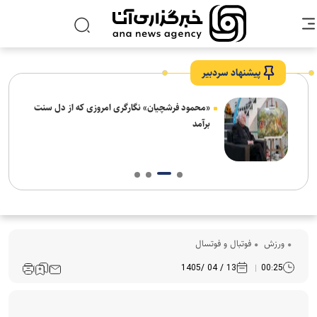
پیشنهاد سردبیر
ش‌های
«محمود فرشچیان» نگارگری امروزی که از دل سنت
ت
برآمد
ورزش
فوتبال و فوتسال
13 / 04 /1405
00:25