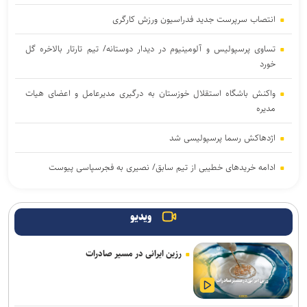
انتصاب سرپرست جدید فدراسیون ورزش کارگری
تساوی پرسپولیس و آلومینیوم در دیدار دوستانه/ تیم تارتار بالاخره گل
خورد
واکنش باشگاه استقلال خوزستان به درگیری مدیرعامل و اعضای هیات
مدیره
اژدهاکش رسما پرسپولیسی شد
ادامه خریدهای خطیبی از تیم سابق/ نصیری به فجرسپاسی پیوست
بازگشت خلیفه و گودرزی به تمرینات آلومینیوم
ویدیو
بازی‌های سرخابی‌ها به شهرقدس رفت/ استقلال خوزستان به تهران
بازگشت
رزین ایرانی در مسیر صادرات
تمدید قرارداد مربی ترک استقلال
آغاز اردوی تیم ملی بوکس برای ناگویا با حضور ۱۰ ملی‌پوش