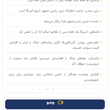
برکناری دو مقام ارشد موساد پس از ناکامی طرح علیه ایران
برنی سندرز: ترامپ خطرناک‌ ترین رئیس‌ جمهور تاریخ آمریکا است
نشست خبری رئیس‌جمهور فردا برگزار می‌شود
قشقاوی: آمریکا یک هفته پس از تفاهم اسلام آباد آن را نقض کرد
نظرسنجی رویترز: آمریکایی‌ها نگران پیامد‌های جنگ با ایران و افزایش
قیمت سوخت هستند
پاکستان: خواهان جنگ با افغانستان نیستیم؛ طالبان باید حمایت از
تروریسم را متوقف کند
افزایش مهاجرت نخبگان از اراضی اشغالی؛ زیان میلیاردی برای رژیم
صهیونیستی
تصاویر جدید از پهپاد‌های منهدم‌شده آمریکا توسط سپاه
گفت‌وگوی تلفنی بن‌سلمان و مکرون درباره امنیت منطقه و آبراه‌های
ویدیو
حیاتی