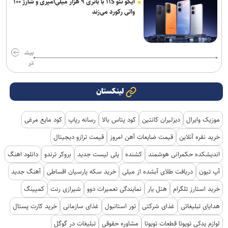
آیکو نئو ۱۱S با باتری ۹ هزار میلی‌آمپری و شارژ ۱۰۰
واتی رکورد می‌زند
بیش
تر
لینکستان
موزیک وایرال
دیزلیران کانتین
کود پتاس بالا
رسانه رپاپ
کود مایع مرغی
خرید نقره آنلاین
قیمت ضایعات آهن امروز
قیمت ترازو دیجیتال
اندیشکده حکمرانی هوشمند
کشنده
پلی لیست جدید
بروکر ترندو
دانلود اهنگ
آپ تیون
دریافت طلای آبشده از میلی
خرید سکه پارسیان اقساطی
آهنگ جدید
خرید استارز تلگرام
هتل یار
نمایندگی تعمیرات دوو
شیرازی رنت
کمپینگ
هدایای تبلیغاتی
غذای شرکتی
تور استانبول
غذای سازمانی
خرید کارت پستال
لوازم یدکی تویوتا قطعات تویوتا
مشاوره حقوقی
تبلیغات در گوگل