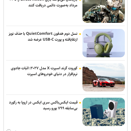
ادعای حکومت جولانی درباره خنثی‌سازی عملیات داعش در دمشق
مرداد به‌صورت دائمی دریافت کنند
قالیباف: قلم، امتداد شمشیر عدالت و رسانه، سنگر پاسداری از حقیقت
است
تداوم تجمعات مردمی در میادین اصلی شهر تا اعلام نظر رهبری
نسل دوم هدفون QuietComfort با حذف نویز
ارتقایافته و پورت USB-C عرضه شد
روسیه: رقابت برای دبیرکلی سازمان ملل همچنان باز است
سی‌ان‌ان: فرماندهان آمریکایی به دنبال راه خروج از جنگ با ایران هستند
کوروت گرند اسپرت X مدل ۲۰۲۷؛ اثبات جادوی
یورش صهیونیست‌ها به چند منطقه در کرانه باختری
نرم‌افزار در دنیای خودروهای اسپرت
زمان آن فرا رسیده که به خود متکی باشیم و برادری واقعی را در پیش
گیریم
قیمت ایکس‌باکس سری ایکس در اروپا به رکورد
بی‌سابقه ۷۹۹ یورو رسید