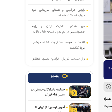
رایزنی عراقچی و همتای موریتانی خود
درباره تحولات منطقه
دور هفتم مذاکرات لبنان و رژیم
صهیونیستی در رم بدون نتیجه پایان یافت
انفجار در حومه دمشق چند کشته و زخمی
برجا گذاشت
وال‌استریت ژورنال: ترامپ دستور تحقیق
درباره افشای اطلاعات ذخایر تسلیحاتی
 و
آمریکا را صادر کرد
ویدیو
تحقیقات ارتش آمریکا درباره موج خودکشی
در فرماندهی سایبری؛ نگرانی از فشار‌های
حماسه دلدادگان حسینی در
ناشی از جنگ و مأموریت‌های فزاینده
مسیر قبله تهران
همراه
برکناری دو مقام ارشد موساد پس از ناکامی
تسلیت
آخرین اربعین؛ از تهران تا
طرح علیه ایران