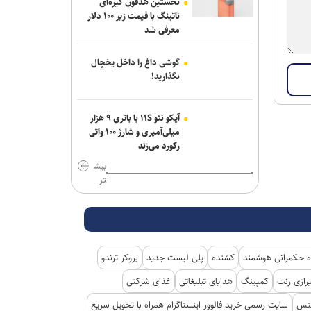
نخستین هدفون گیره‌ای
مقام یمنی: عربستان از قدرت نظامی صنعا
ناتینگ با قیمت زیر ۱۰۰ دلار
وحشت دارد
معرفی شد
سقوط آراء مرتبط با حزب نتانیاهو در آستانه
گوشی داغ را داخل یخچال
انتخابات کنست
نگذارید!
سناتور آمریکایی: جنگ غیرقانونی ترامپ
علیه ایران باید فوراً متوقف شود
آیکو نئو ۱۱S با باتری ۹ هزار
میلی‌آمپری و شارژ ۱۰۰ واتی
مخبر: قلمِ خبرنگارِ ایرانی از سلاح دشمن
رکورد می‌زند
کاراتر است
بیش
تر
ادعای حکومت جولانی درباره خنثی‌سازی
عملیات داعش در دمشق
یورش صهیونیست‌ها به چند منطقه در
کرانه باختری
 حکمرانی هوشمند
کشنده
پلی لیست جدید
بروکر ترندو
رازی رنت
کمپینگ
هدایای تبلیغاتی
غذای شرکتی
کتس
سایت رسمی خرید فالوور اینستاگرام همراه با تحویل سریع