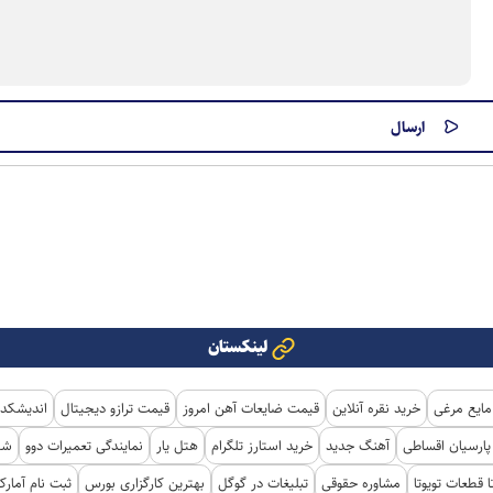
لینکستان
مایع مرغی
خرید نقره آنلاین
قیمت ضایعات آهن امروز
قیمت ترازو دیجیتال
اندیشکده
ارسیان اقساطی
آهنگ جدید
خرید استارز تلگرام
هتل یار
نمایندگی تعمیرات دوو
شی
ا قطعات تویوتا
مشاوره حقوقی
تبلیغات در گوگل
بهترین کارگزاری بورس
ثبت نام آمار