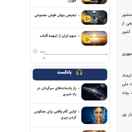
مهران
نشست خبری رئیس‌جمهور فردا برگزار
می‌شود
منشور
تبعیض پنهان هوش مصنوعی
عی از
برنی سندرز: ترامپ خطرناک‌ ترین رئیس‌
 کشور
جمهور تاریخ آمریکا است
سهم ایران از اینهمه آفتاب
قشقاوی: آمریکا یک هفته پس از تفاهم
بیش
اسلام آباد آن را نقض کرد
مهوری
تر
نظرسنجی رویترز: آمریکایی‌ها نگران
پیامد‌های جنگ با ایران و افزایش قیمت
پادکست
ایجاد
سوخت هستند
ت ملی
راز پادماده‌های سرگردان در
پاکستان: خواهان جنگ با افغانستان
 روند
راه شیری
نیستیم؛ طالبان باید حمایت از تروریسم را
متوقف کند
اولین گام واقعی برای معکوس
ر زور
افزایش مهاجرت نخبگان از اراضی اشغالی؛
کردن پیری
زیان میلیاردی برای رژیم صهیونیستی