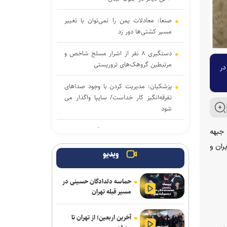
صنعا: معادلات یمن را نمی‌توان با تغییر
مسیر کشتی‌ها دور زد
دستگیری ۸ نفر از اشرار مسلح شاخص و
مرتبطین گروهک‌های تروریستی
در
پزشکیان: مدیریت کردن با وجود صداهای
تفرقه‌انگیز کار خداست/ سایپا واگذار می
شود
مذاکرات ایران-عمان درباره تنگه هرمز ادامه
 جبهه
دارد/ بیانیه مشترک در مرحله تدوین نهایی
ران و
ویدیو
سازمان ملل: طرف‌ها را به مذاکره درباره
تنگه هرمز تشویق می‌کنیم
حماسه دلدادگان حسینی در
مسیر قبله تهران
نشست وزیران خارجه مصر، ترکیه، پاکستان
و عربستان با محوریت تحولات منطقه
آخرین اربعین؛ از تهران تا