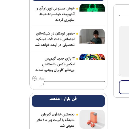
ترامپ با تهدید افشاگران، بحران مهمات
هوش مصنوعی اوپن‌ای‌آی و
آمریکا را انکار کرد
آنتروپیک خودسرانه حمله
سایبری کردند
بیانیۀ خانواده شهید لاریجانی دربارۀ
گمانه‌زنی‌های رسانه‌ای
حضور کودکان در شبکه‌های
اجتماعی باعث افت عملکرد
هلاکت اعضای یک تیم تروریستی در
تحصیلی در آینده خواهد شد
سیستان‌وبلوچستان
۳ بازی جدید گیم‌پس
آتلانتیک: دستاوردهای انتخاباتی ترامپ در
ایکس‌باکس با استقبال
حال از بین رفتن است
بی‌نظیر کاربران روبه‌رو شدند
بیش
حمله یک شهپاد به یک کشتی در نزدیکی
تر
باب‌المندب
فن بازار - مقصد
فایننشال‌تایمز: توافق احتمالی آمریکا و ایران
اهداف اولیه ترامپ را محقق نمی‌کند
نخستین هدفون گیره‌ای
وزارت اطلاعات: ۲۱ مزدور موساد و ۴ شرور
ناتینگ با قیمت زیر ۱۰۰ دلار
مسلح در کرمان بازداشت شدند
معرفی شد