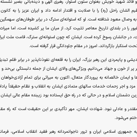
و قائد شهید خویش بعنوان ستون استوار، رهبری الهی و دیده‌بانی بصیر نشسته
 امام عظیم الشان راحل (ره) را با صلابت و اقتدار ادامه داد و ایران عزیز را به کانون
به وصال معبود شتافته است. او که استوانه‌ای سترگ در برابر طوفان‌های سهمگین 
ور را در بلندای تاریخ معاصر تثبیت کرد، از میان ما پر کشیده است، اما میراث 
، در جانشان رسوخ کرده است. ایشان که چون استوانه‌ای سترگ، قامت ملت ایران 
 استکبار بازگرداند، امروز در مقام جاودانگی قرار گرفته است.
ی و پایمردی این رهبر بزرگ، ایران را به قلعه‌ای نفوذناپذیر در برابر ظلم تبدیل
ر از خون و جهاد می‌دانیم. ویژگی‌های والای ایشان از جمله دلبستگی بی‌حد و م
 و ایمان خالصانه به پروردگار متعال، اکنون به میراثی برای تمام آزادی‌خواهان 
مزد و اجر زحمات خدمات سالهای متمادی ایشان به انقلاب و نظام حقیقتاً پادا
ن دشمنان اسلام و در حالی که در راه حق ایستاده بود زیبنده مقام عالی ایشان ن
تدر و عادلی نبود. شهادت ایشان، مهر تأکیدی بر این حقیقت است که راه مق
ختم می‌شود.
جمهوری اسلامی ایران و ترور ناجوانمردانه رهبر فقید انقلاب اسلامی، فرمان