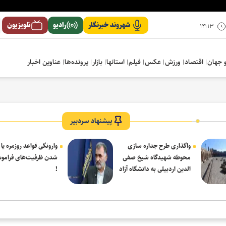
شهروند خبرنگار
رادیو
تلویزیون
۱۴:۱۳
 جهان
اقتصاد
ورزش
عکس
فیلم
استانها
بازار
پرونده‌ها
عناوین اخبار
پیشنهاد سردبیر
واگذاری طرح جداره سازی
وارونگی قواعد روزمره یا
محوطه شهیدگاه شیخ صفی
شدن ظرفیت‌های فرامو
الدین اردبیلی به دانشگاه آزاد
!
مشکین شهر