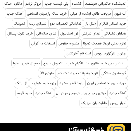
اندیشکده حکمرانی هوشمند
کشنده
پلی لیست جدید
بروکر ترندو
دانلود اهنگ
آپ تیون
دریافت طلای آبشده از میلی
خرید سکه پارسیان اقساطی
آهنگ جدید
خرید استارز تلگرام
هتل یار
نمایندگی تعمیرات دوو
شیرازی رنت
کمپینگ
هدایای تبلیغاتی
غذای شرکتی
تور استانبول
غذای سازمانی
خرید کارت پستال
لوازم یدکی تویوتا قطعات تویوتا
مشاوره حقوقی
تبلیغات در گوگل
بهترین کارگزاری بورس
ثبت نام آمارکتس
سایت رسمی خرید فالوور اینستاگرام همراه با تحویل سریع
یخچال فریزر اسنوا
گاوصندوق خانگی
تاریخچه پلاک بیمه دات کام
ملودی 98
خرید سرور اختصاصی ایران
بلیط قطار مشهد
رزرو بلیط هواپیما
ال بانک
آهنگ جدید
بهترین جراح بینی ترمیمی در تهران
اهنگ جدید
خرید قهوه
اخبار بورس
دانلود وان موزیک