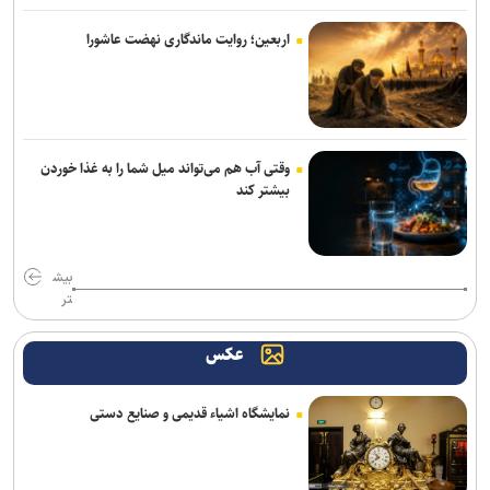
ائتلاف سعودی از زخمی شدن ۱۱ نفر در نجران خبر داد؛ یمن از کشته
شدن ۵۸ نیروی وابسته به دولت مستعفی خبر داد
اربعین؛ روایت ماندگاری نهضت عاشورا
یورش نظامیان صهیونیست به اردوگاه قلندیا؛ ۵۱ فلسطینی زخمی و بیش
از ۷۰ نفر بازداشت شدند
مهاجرانی: آذربایجان کتاب گشوده تاریخ ایران و مدرسه آزادگی و تمدن
وقتی آب هم می‌تواند میل شما را به غذا خوردن
است
بیشتر کند
جامعه را نمی‌توان با امرونهی اداره کرد/ با پشتیبانی رهبری تمام تلاش بر
وحدت و انسجام است
بیش
محسن رضایی: اجازه باز شدن مسیر دوم در تنگه هرمز را نخواهیم داد
تر
سقوط آراء مرتبط با حزب نتانیاهو در آستانه انتخابات کنست
عکس
آمریکا تحریم‌های جدید علیه ایران اعمال کرد
نمایشگاه اشیاء قدیمی و صنایع دستی
مقام یمنی: عربستان از قدرت نظامی صنعا وحشت دارد
پزشکیان: امروز مهمترین دغدغه و نگرانی بنده معیشت مردم است/