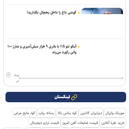
گوشی داغ را داخل یخچال نگذارید!
آیکو نئو ۱۱S با باتری ۹ هزار میلی‌آمپری و شارژ ۱۰۰
واتی رکورد می‌زند
بیش
تر
لینکستان
موزیک وایرال
دیزلیران کانتین
کود پتاس بالا
رسانه رپاپ
کود مایع مرغی
خرید نقره آنلاین
قیمت ضایعات آهن امروز
قیمت ترازو دیجیتال