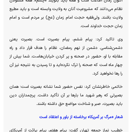
اکنون زمان اطاعت است و همه باید بگویند «چشم». همه مسئولان
نظام می‌دانند که مشروعیت آنان به ولایت وابسته است و باید مطیع
ولایت باشند. ولی‌فقیه حجت امام زمان (عج) بر مردم است و امام
زمان حجت خداوند است.
وی تاکید کرد: پیام ششم، پیام بصیرت است. بصیرت یعنی
دشمن‌شناسی. دشمن از نهم رمضان، نظام را هدف قرار داد و راه
مقابله با او، حضور در صحنه و پر کردن خیابان‌هاست. شما بیش از
چهار ماه است که صحنه را ترک نکرده‌اید و تا رسیدن به نتیجه نیز آن
را رها نخواهید کرد.
خاتمی خاطرنشان کرد: نفس حضور شما نشانه بصیرت است؛ همان
بصیرتی که رهبر شهید ما بار‌ها بر آن تأکید داشت. پرچمداران دین
باید بصیرت، صبر و شناخت مواضع حق داشته باشند.
شعار «مرگ بر آمریکا» برخاسته از باور و اعتقاد است
خطیب نماز جمعه تهران گفت: پیام هفتم، پیام برائت از آمریکای