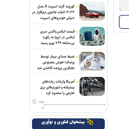
گاردین: ترامپ هیچ ایده‌ای برای پایان دادن
کوروت گرند اسپرت X مدل
به جنگ شکست‌خورده علیه ایران ندارد
۲۰۲۷؛ اثبات جادوی نرم‌افزار در
دنیای خودروهای اسپرت
سردار موسوی: بسیجیان دریا دل کاشان به
وجود شما مباهات می‌کنیم
قیمت ایکس‌باکس سری
ایکس در اروپا به رکورد
وال‌استریت ژورنال: ترامپ دستور تحقیق
بی‌سابقه ۷۹۹ یورو رسید
درباره افشای اطلاعات ذخایر تسلیحاتی
آمریکا را صادر کرد
ضبط صدای بیمار توسط
پزشک؛ هوش مصنوعی
واشنگتن‌پست: نارضایتی ترامپ از وزیر
جایگزین پرونده کاغذی شد
جنگ آمریکا افزایش یافته است
آمریکا واردات ربات‌های
جی‌دی ونس: ایرانی‌ها مذاکره‌کنندگان
پیشرفته و اینورترهای برق
سرسختی هستند
خارجی را محدود کرد
بیش
نظرسنجی رویترز: آمریکایی‌ها نگران
تر
پیامد‌های جنگ با ایران و افزایش قیمت
سوخت هستند
پیشخوان فناوری و نوآوری