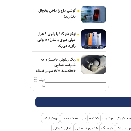
از جی‌دی ونس برای انتخابات ۲۰۲۸ حمایت
می‌کند
گوشی داغ را داخل یخچال
نگذارید!
نشست خبری رئیس‌جمهور فردا برگزار
می‌شود
آیکو نئو ۱۱S با باتری ۹ هزار
میلی‌آمپری و شارژ ۱۰۰ واتی
برنی سندرز: ترامپ خطرناک‌ ترین رئیس‌
رکورد می‌زند
جمهور تاریخ آمریکا است
رنگ زیتونی خاکستری به
یونیسف: در ۳۰۰ روز گذشته دست‌کم ۳۰۰
خانواده هدفون
کودک فلسطینی در غزه جان باختند
WH-۱۰۰۰XM۶ سونی اضافه
شد
بیش
تر
 حکمرانی هوشمند
کشنده
پلی لیست جدید
بروکر ترندو
رازی رنت
کمپینگ
هدایای تبلیغاتی
غذای شرکتی