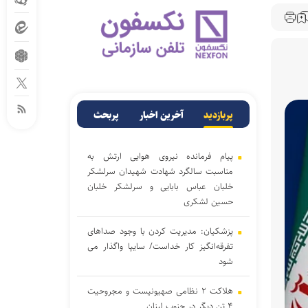
پربازدید
آخرین اخبار
پربحث
پیام فرمانده نیروی هوایی ارتش به
مناسبت سالگرد شهادت شهیدان سرلشکر
خلبان عباس بابایی و سرلشکر خلبان
حسین لشکری
پزشکیان: مدیریت کردن با وجود صداهای
تفرقه‌انگیز کار خداست/ سایپا واگذار می
شود
هلاکت ۲ نظامی صهیونیست و مجروحیت
۴ تن دیگر در جنوب لبنان