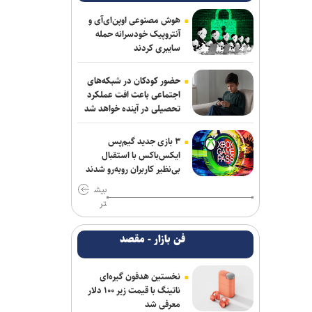
سردار ابن‌الرضا: فناوری بومی ایران، برتر از
هر سامانه وارداتی در منطقه است
هوش مصنوعی اوپن‌ای‌آی و
آنتروپیک خودسرانه حمله
تحقیقات ارتش آمریکا درباره موج خودکشی
سایبری کردند
در فرماندهی سایبری؛ نگرانی از فشار‌های
ناشی از جنگ و مأموریت‌های فزاینده
حضور کودکان در شبکه‌های
اجتماعی باعث افت عملکرد
طباطبائی: قسمت دوم گزارش رئیس جمهور
تحصیلی در آینده خواهد شد
به مردم امشب پخش می‌شود
۳ بازی جدید گیم‌پس
قشقاوی: آمریکا یک هفته پس از تفاهم
ایکس‌باکس با استقبال
اسلام آباد آن را نقض کرد
بی‌نظیر کاربران روبه‌رو شدند
بیش
پاکستان: خواهان جنگ با افغانستان
تر
نیستیم؛ طالبان باید حمایت از تروریسم را
متوقف کند
فن بازار - مقصد
برکناری دو مقام ارشد موساد پس از ناکامی
طرح علیه ایران
نخستین هدفون گیره‌ای
ناتینگ با قیمت زیر ۱۰۰ دلار
معرفی شد
واشنگتن‌پست: ترامپ در محافل خصوصی