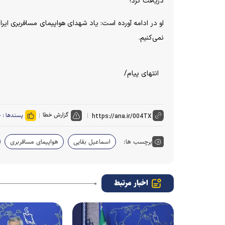
دریافت کرد!
او در ادامه آورده است: یاد شهدای هواپیمای مسافربری ایر
نمی‌کنیم.
انتهای پیام/
گزارش خطا
پسندها :
۰
برچسب ها:
اسماعیل بقایی
هواپیمای مسافربری
اخبار مرتبط