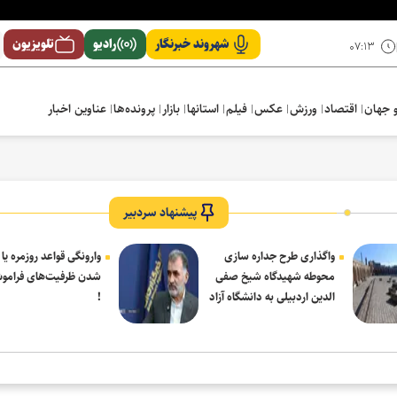
شهروند خبرنگار
رادیو
تلویزیون
۰۷:۱۳
 جهان
اقتصاد
ورزش
عکس
فیلم
استانها
بازار
پرونده‌ها
عناوین اخبار
پیشنهاد سردبیر
واگذاری طرح جداره سازی
وارونگی قواعد روزمره یا
محوطه شهیدگاه شیخ صفی
شدن ظرفیت‌های فرامو
الدین اردبیلی به دانشگاه آزاد
!
مشکین شهر