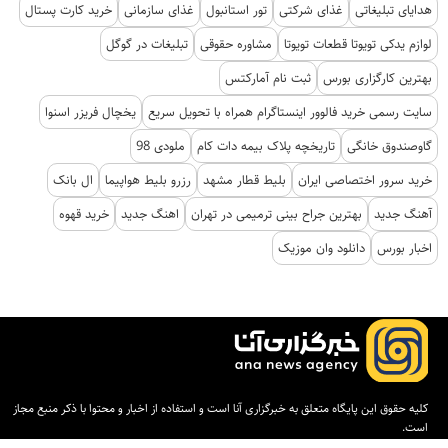
هدایای تبلیغاتی
غذای شرکتی
تور استانبول
غذای سازمانی
خرید کارت پستال
لوازم یدکی تویوتا قطعات تویوتا
مشاوره حقوقی
تبلیغات در گوگل
بهترین کارگزاری بورس
ثبت نام آمارکتس
سایت رسمی خرید فالوور اینستاگرام همراه با تحویل سریع
یخچال فریزر اسنوا
گاوصندوق خانگی
تاریخچه پلاک بیمه دات کام
ملودی 98
خرید سرور اختصاصی ایران
بلیط قطار مشهد
رزرو بلیط هواپیما
ال بانک
آهنگ جدید
بهترین جراح بینی ترمیمی در تهران
اهنگ جدید
خرید قهوه
اخبار بورس
دانلود وان موزیک
کلیه حقوق این پایگاه متعلق به خبرگزاری آنا است و استفاده از اخبار و محتوا با ذکر منبع مجاز
است.
طراحی و تولید:
ایران سامانه