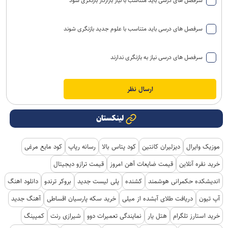
سرفصل های درسی باید متناسب با نیاز بازارکار بازنگری شود
سرفصل های درسی باید متناسب با علوم جدید بازنگری شوند
سرفصل های درسی نیاز به بازنگری ندارند
لینکستان
موزیک وایرال
دیزلیران کانتین
کود پتاس بالا
رسانه رپاپ
کود مایع مرغی
خرید نقره آنلاین
قیمت ضایعات آهن امروز
قیمت ترازو دیجیتال
اندیشکده حکمرانی هوشمند
کشنده
پلی لیست جدید
بروکر ترندو
دانلود اهنگ
آپ تیون
دریافت طلای آبشده از میلی
خرید سکه پارسیان اقساطی
آهنگ جدید
خرید استارز تلگرام
هتل یار
نمایندگی تعمیرات دوو
شیرازی رنت
کمپینگ