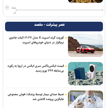
بیش
تر
عصر پیشرفت - مقصد
کوروت گرند اسپرت X مدل ۲۰۲۷؛ اثبات جادوی
نرم‌افزار در دنیای خودروهای اسپرت
قیمت ایکس‌باکس سری ایکس در اروپا به رکورد
بی‌سابقه ۷۹۹ یورو رسید
ضبط صدای بیمار توسط پزشک؛ هوش مصنوعی
جایگزین پرونده کاغذی شد