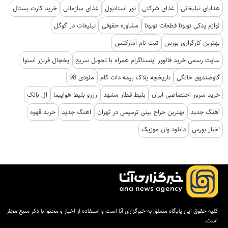
هدایای تبلیغاتی
غذای شرکتی
تور استانبول
غذای سازمانی
خرید کارت پستال
لوازم یدکی تویوتا قطعات تویوتا
مشاوره حقوقی
تبلیغات در گوگل
بهترین کارگزاری بورس
ثبت نام آمارکتس
سایت رسمی خرید فالوور اینستاگرام همراه با تحویل سریع
یخچال فریزر اسنوا
گاوصندوق خانگی
تاریخچه پلاک بیمه دات کام
ملودی 98
خرید سرور اختصاصی ایران
بلیط قطار مشهد
رزرو بلیط هواپیما
ال بانک
آهنگ جدید
بهترین جراح بینی ترمیمی در تهران
اهنگ جدید
خرید قهوه
اخبار بورس
دانلود وان موزیک
کلیه حقوق این پایگاه متعلق به خبرگزاری آنا است و استفاده از اخبار و محتوا با ذکر منبع مجاز
است.