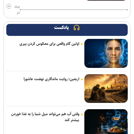
انتشار کتاب انقلاب مشروطه؛ از تولد تا مرگ/ بازخوانی مستند یک تحول
بیش
تاریخی
تر
نفی منطق، راه را برای خرافه و پوچ‌گرایی باز می‌کند
پادکست
«حسن‌آقا حسینی قشنگه» با اکبر عبدی ماندگار شد/ بازیگری که از هر
نقش، یک شخصیت می‌ساخت +فیلم
اولین گام واقعی برای معکوس کردن پیری
صادرات فرهنگ از انتخاب درست آغاز می‌شود
رادیو اربعین خیمه‌ای به وسعت دل‌های عاشق است/ از سفره‌های
نذری‌ام‌البنین تا پیگیری مطالبات زائران
اربعین؛ روایت ماندگاری نهضت عاشورا
«آبجی‌ها و آقاجان» در تالار حافظ روی صحنه می‌رود
پیاده‌روی اربعین؛ یک نمایش آیینی پویا و بی‌کارگردان
وقتی آب هم می‌تواند میل شما را به غذا خوردن
بیشتر کند