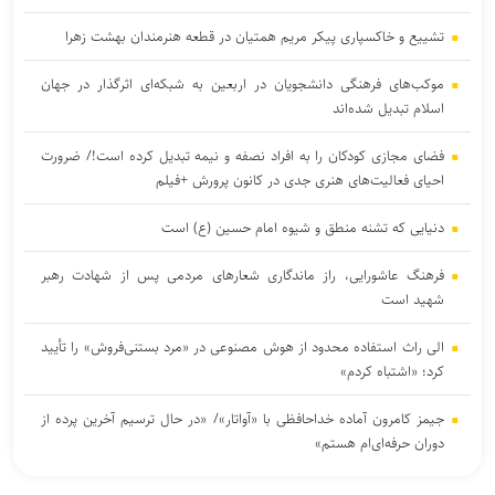
تشییع و خاکسپاری پیکر مریم همتیان در قطعه هنرمندان بهشت زهرا
موکب‌های فرهنگی دانشجویان در اربعین به شبکه‌ای اثرگذار در جهان
اسلام تبدیل شده‌اند
فضای مجازی کودکان را به افراد نصفه و نیمه تبدیل کرده است!/ ضرورت
احیای فعالیت‌های هنری جدی در کانون پرورش +فیلم
دنیایی که تشنه منطق و شیوه امام حسین (ع) است
فرهنگ عاشورایی، راز ماندگاری شعار‌های مردمی پس از شهادت رهبر
شهید است
الی راث استفاده محدود از هوش مصنوعی در «مرد بستنی‌فروش» را تأیید
کرد؛ «اشتباه کردم»
جیمز کامرون آماده خداحافظی با «آواتار»/ «در حال ترسیم آخرین پرده از
دوران حرفه‌ای‌ام هستم»
مترجم سرشناس «ادیسه» هومر: نولان هومر را بیش از حد ساده کرده