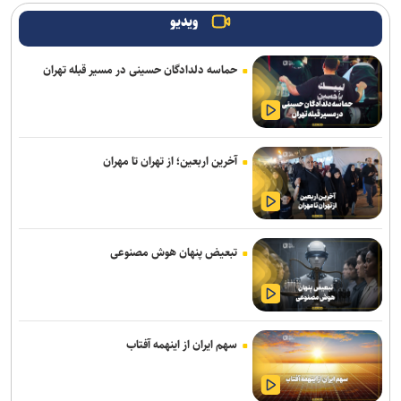
است
ویدیو
غفاری: جشنواره بین‌المللی فیلم مقاومت، زبان هنری این حماسه خواهد
حماسه دلدادگان حسینی در مسیر قبله تهران
بود
موکب‌های «کتاب اربعین» کتابخانه‌های عمومی استان تهران در مسیر
جاماندگان اربعین
آخرین اربعین؛ از تهران تا مهران
درخشش «مرد آرام» در جشنواره ایماگو ایتالیا
برگزاری دوره «آشنایی با فیلمسازی» در انجمن سینمای جوانان ایران
«ادیسه» نولان فروش شعر در بریتانیا را به اوج رساند؛ رشد ۱۳ درصدی
تبعیض پنهان هوش مصنوعی
بازار شعر
فعالان اربعین از جهان در کربلا گرد هم آمدند/ اهدای تکه فرش حرم
رضوی به فعالان اربعینی جهان
سهم ایران از اینهمه آفتاب
فقیهه سلطانی بازیگر فیلم بهاره رهنما شد