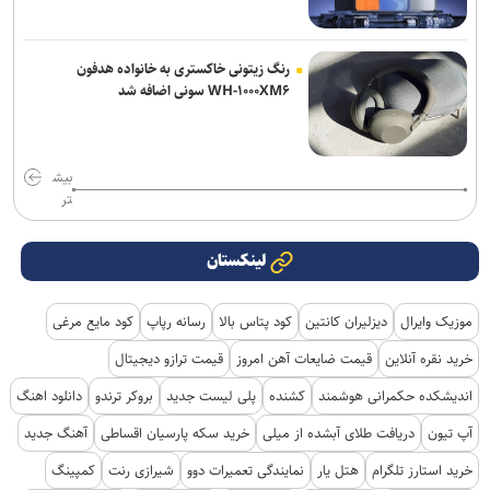
رنگ زیتونی خاکستری به خانواده هدفون
WH-۱۰۰۰XM۶ سونی اضافه شد
بیش
تر
لینکستان
موزیک وایرال
دیزلیران کانتین
کود پتاس بالا
رسانه رپاپ
کود مایع مرغی
خرید نقره آنلاین
قیمت ضایعات آهن امروز
قیمت ترازو دیجیتال
اندیشکده حکمرانی هوشمند
کشنده
پلی لیست جدید
بروکر ترندو
دانلود اهنگ
آپ تیون
دریافت طلای آبشده از میلی
خرید سکه پارسیان اقساطی
آهنگ جدید
خرید استارز تلگرام
هتل یار
نمایندگی تعمیرات دوو
شیرازی رنت
کمپینگ