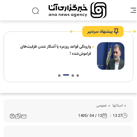
پیشنهاد سردبیر
شیخ
وارونگی قواعد روزمره یا آشکار شدن ظرفیت‌های
 شهر
فراموش‌شده !
استانها
عمومی
12 / 04 /1405
13:27