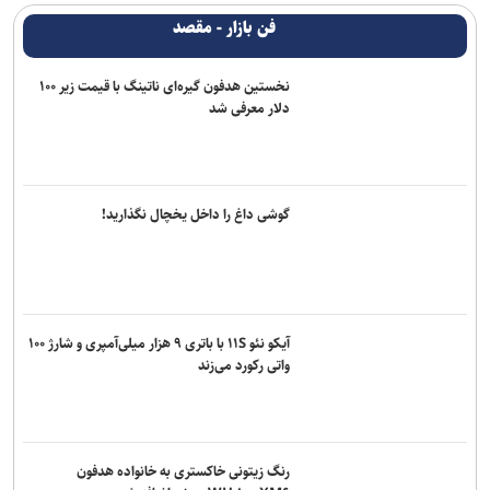
فن بازار - مقصد
نخستین هدفون گیره‌ای ناتینگ با قیمت زیر ۱۰۰
دلار معرفی شد
گوشی داغ را داخل یخچال نگذارید!
آیکو نئو ۱۱S با باتری ۹ هزار میلی‌آمپری و شارژ ۱۰۰
واتی رکورد می‌زند
رنگ زیتونی خاکستری به خانواده هدفون
WH-۱۰۰۰XM۶ سونی اضافه شد