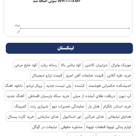
بیش
تر
لینکستان
موزیک وایرال
دیزلیران کانتین
کود پتاس بالا
رسانه رپاپ
کود مایع مرغی
خرید نقره آنلاین
قیمت ضایعات آهن امروز
قیمت ترازو دیجیتال
اندیشکده حکمرانی هوشمند
کشنده
پلی لیست جدید
بروکر ترندو
دانلود اهنگ
آپ تیون
دریافت طلای آبشده از میلی
خرید سکه پارسیان اقساطی
آهنگ جدید
خرید استارز تلگرام
هتل یار
نمایندگی تعمیرات دوو
شیرازی رنت
کمپینگ
هدایای تبلیغاتی
غذای شرکتی
تور استانبول
غذای سازمانی
خرید کارت پستال
لوازم یدکی تویوتا قطعات تویوتا
مشاوره حقوقی
تبلیغات در گوگل
بهترین کارگزاری بورس
ثبت نام آمارکتس