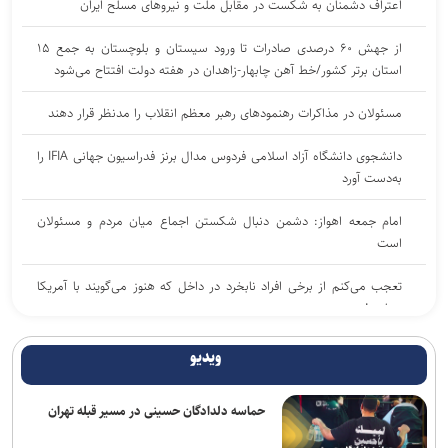
اعتراف دشمنان به شکست در مقابل ملت و نیرو‌های مسلح ایران
از جهش ۶۰ درصدی صادرات تا ورود سیستان و بلوچستان به جمع ۱۵
استان برتر کشور/خط آهن چابهار-زاهدان در هفته دولت افتتاح می‌شود
مسئولان در مذاکرات رهنمود‌های رهبر معظم انقلاب را مدنظر قرار دهند
دانشجوی دانشگاه آزاد اسلامی فردوس مدال برنز فدراسیون جهانی IFIA را
به‌دست آورد
امام جمعه اهواز: دشمن دنبال شکستن اجماع میان مردم و مسئولان
است
تعجب می‌کنم از برخی افراد نابخرد در داخل که هنوز می‌گویند با آمریکا
بسازید!
امام جمعه کرمانشاه: مراسم رحلت پیامبر(ص) و شهادت ائمه اطهار(ع)
ویدیو
باشکوه برگزار شود
حماسه دلدادگان حسینی در مسیر قبله تهران
جاده چالوس یکطرفه شد