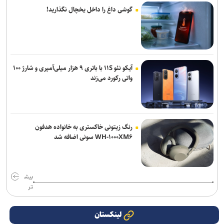
گوشی داغ را داخل یخچال نگذارید!
آیکو نئو ۱۱S با باتری ۹ هزار میلی‌آمپری و شارژ ۱۰۰
واتی رکورد می‌زند
رنگ زیتونی خاکستری به خانواده هدفون
WH-۱۰۰۰XM۶ سونی اضافه شد
بیش
تر
لینکستان