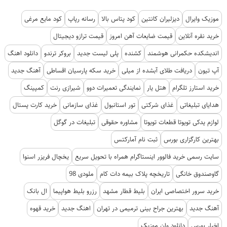
موزیک وایرال
دیزلیران کانتین
کود پتاس بالا
رسانه رپاپ
کود مایع مرغی
خرید نقره آنلاین
قیمت ضایعات آهن امروز
قیمت ترازو دیجیتال
اندیشکده حکمرانی هوشمند
کشنده
پلی لیست جدید
بروکر ترندو
دانلود اهنگ
آپ تیون
دریافت طلای آبشده از میلی
خرید سکه پارسیان اقساطی
آهنگ جدید
خرید استارز تلگرام
هتل یار
نمایندگی تعمیرات دوو
شیرازی رنت
کمپینگ
هدایای تبلیغاتی
غذای شرکتی
تور استانبول
غذای سازمانی
خرید کارت پستال
لوازم یدکی تویوتا قطعات تویوتا
مشاوره حقوقی
تبلیغات در گوگل
بهترین کارگزاری بورس
ثبت نام آمارکتس
سایت رسمی خرید فالوور اینستاگرام همراه با تحویل سریع
یخچال فریزر اسنوا
گاوصندوق خانگی
تاریخچه پلاک بیمه دات کام
ملودی 98
خرید سرور اختصاصی ایران
بلیط قطار مشهد
رزرو بلیط هواپیما
ال بانک
آهنگ جدید
بهترین جراح بینی ترمیمی در تهران
اهنگ جدید
خرید قهوه
اخبار بورس
دانلود وان موزیک