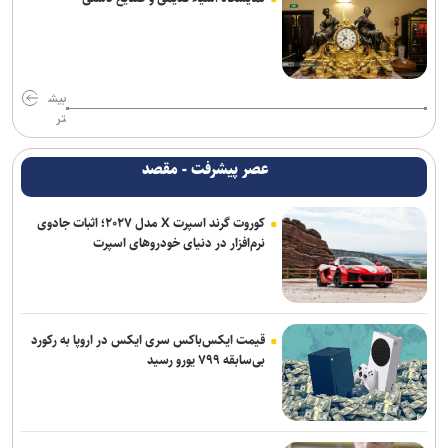
پاکستان: خواهان جنگ با افغانستان نیستیم؛ طالبان باید حمایت از
تروریسم را متوقف کند
برکناری دو مقام ارشد موساد پس از ناکامی طرح علیه ایران
بیش
واشنگتن‌پست: ترامپ در محافل خصوصی از جی‌دی ونس برای انتخابات
تر
۲۰۲۸ حمایت می‌کند
عصر پیشرفت - مقصد
برنی سندرز: ترامپ خطرناک‌ ترین رئیس‌ جمهور تاریخ آمریکا است
کوروت گرند اسپرت X مدل ۲۰۲۷؛ اثبات جادوی
نشست خبری رئیس‌جمهور فردا برگزار می‌شود
نرم‌افزار در دنیای خودروهای اسپرت
یونیسف: در ۳۰۰ روز گذشته دست‌کم ۳۰۰ کودک فلسطینی در غزه جان
باختند
قیمت ایکس‌باکس سری ایکس در اروپا به رکورد
بی‌سابقه ۷۹۹ یورو رسید