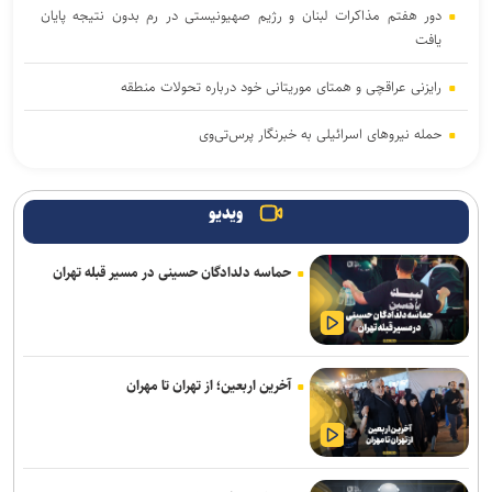
دور هفتم مذاکرات لبنان و رژیم صهیونیستی در رم بدون نتیجه پایان
یافت
رایزنی عراقچی و همتای موریتانی خود درباره تحولات منطقه
حمله نیروهای اسرائیلی به خبرنگار پرس‌تی‌وی
لزوم تعمیق همکاری‌های علمی و پژوهشی عراق و ایران
ویدیو
پنتاگون با افشای کمبود تسلیحات نشست برگزار می‌کند
حماسه دلدادگان حسینی در مسیر قبله تهران
انفجار در حومه دمشق چند کشته و زخمی برجا گذاشت
برگزاری مجمع آژانس انرژی اتمی اوایل شهریور در آمریکا
یمن: نقشه عربستان برای حمله به صنعاء را در نطفه خفه کردیم
آخرین اربعین؛ از تهران تا مهران
پیام هشدار مقاومت یمن به ریاض
قدردانی از حضور حماسی ملت مبعوث شده در راهپیمایی اربعین