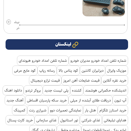
بیش
تر
لینکستان
شماره تلفن امداد خودرو مدیران خودرو
شماره تلفن امداد خودرو هیوندای
موزیک وایرال
دیزلیران کانتین
کود پتاس بالا
رسانه رپاپ
کود مایع مرغی
خرید نقره آنلاین
قیمت ضایعات آهن امروز
قیمت ترازو دیجیتال
اندیشکده حکمرانی هوشمند
کشنده
پلی لیست جدید
بروکر ترندو
دانلود اهنگ
آپ تیون
دریافت طلای آبشده از میلی
خرید سکه پارسیان اقساطی
آهنگ جدید
خرید استارز تلگرام
هتل یار
نمایندگی تعمیرات دوو
شیرازی رنت
کمپینگ
هدایای تبلیغاتی
غذای شرکتی
تور استانبول
غذای سازمانی
خرید کارت پستال
لوازم یدکی تویوتا قطعات تویوتا
مشاوره حقوقی
تبلیغات در گوگل