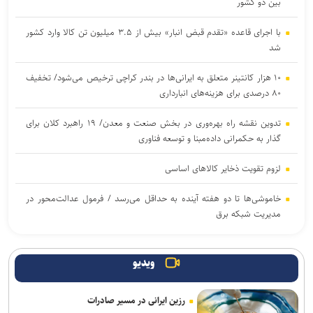
بین دو کشور
با اجرای قاعده «تقدم قبض انبار» بیش از ۳.۵ میلیون تن کالا وارد کشور
شد
۱۰ هزار کانتینر متعلق به ایرانی‌ها در بندر کراچی ترخیص می‌شود/ تخفیف
۸۰ درصدی برای هزینه‌های انبارداری
تدوین نقشه راه بهره‌وری در بخش صنعت و معدن/ ۱۹ راهبرد کلان برای
گذار به حکمرانی داده‌مبنا و توسعه فناوری
لزوم تقویت ذخایر کالاهای اساسی
خاموشی‌ها تا دو هفته آینده به حداقل می‌رسد / فرمول عدالت‌محور در
مدیریت شبکه برق
وزیر اقتصاد: حمایت از تولید و بنگاه‌های اقتصادی در نظام تامین مالی
تسریع شود/ ارتقای امنیت سایبری و ضرورت هماهنگی در شبکه بانکی
ویدیو
تکمیل بانک اطلاعات مالکیت اراضی تسریع شود/ لزوم اجرای سامانه
رزین ایرانی در مسیر صادرات
ماده ۴۵ باید سرعت یابد