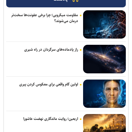
ثبت رکورد ۱۰ هزار جایگزینی موفق/ بهینه‌سازی انرژی با مشارکت همگانی
مقاومت میکروبی؛ چرا برخی عفونت‌ها سخت‌تر
محقق شد
درمان می‌شوند؟
پایش ۶۲ طرح بهینه‌سازی انرژی و کاهش ۱۸۰۰ مگاواتی بار مصرفی در
کشور/صرفه اقتصادی ۴ برابری بهینه‌سازی نسبت به نیروگاه‌سازی
سامانه جامع پایش آب و برق کشور راه اندازی می‌شود
راز پادماده‌های سرگردان در راه شیری
ورود بیش از ۳۳۰۰ زائر افغانستانی از مرز دوغارون به ایران
تغییر ریل معدن‌کاری با هوش مصنوعی/ درمان شکاف ۱۵ ساله
تکنولوژیک در معادن ایران
اولین گام واقعی برای معکوس کردن پیری
پیش بینی رگبار و رعدوبرق در ارتفاعات شمال کشور/ تداوم وزش باد
شدید و گردوخاک در شرق
صنعت انرژی در مسیربازآفرینی/ ناترازی انرژی از بحران مقطعی تا ضرورت
اربعین؛ روایت ماندگاری نهضت عاشورا
جراحی حکمرانی