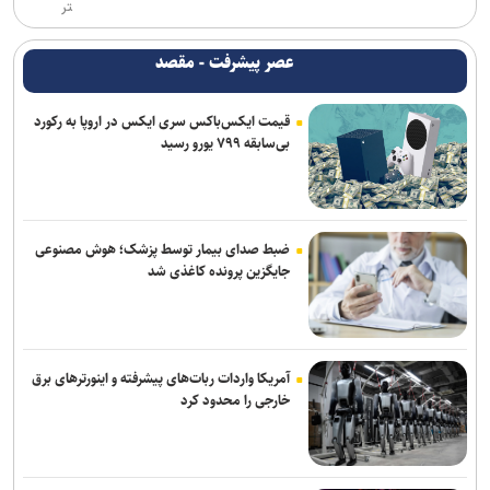
سالاری مشاور مدیرعامل پرسپولیس شد
تر
عالیشاه در یک قدمی گل‌گهر
عصر پیشرفت - مقصد
رسمی؛ عالیشاه به گل‌گهر پیوست
قیمت ایکس‌باکس سری ایکس در اروپا به رکورد
بی‌سابقه ۷۹۹ یورو رسید
اعلام اسامی نامزدهای تایید صلاحیت شده ریاست فدراسیون بدنسازی و
پرورش اندام/ حضور عضو هیات مدیره پرسپولیس
باقری قراردادش را با پیکان تمدید کرد
ضبط صدای بیمار توسط پزشک؛ هوش مصنوعی
تکواندو هانمادانگ ۲۰۲۶| پایان کار نمایندگان ایران با کسب ۲۶ مدال
جایگزین پرونده کاغذی شد
آمریکا واردات ربات‌های پیشرفته و اینورترهای برق
خارجی را محدود کرد