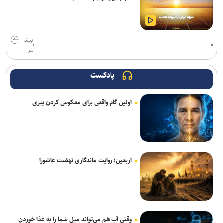
دوگانه‌ روس‌ها در باکو؛ قهرمانی بعد از ۶ سال/ رقابت جالب وکس و
ویلافانه در ۲ رشته؛ نوجوانانی که می‌توانستند تاریخ‌ساز شوند
بیش
تر
تقوی: دیر شروع کردیم و مجبوریم تیم را مرحله به مرحله آماده کنیم/ برای
تکمیل تیم به ۲، ۳ بازیکن دیگر نیاز داریم
پادکست
شهبا: بازی سختی با استقلال داریم/ ۷۰ درصد از شاکله فصل گذشته
مس شهربابک حفظ شد
اولین گام واقعی برای معکوس کردن پیری
قلعه‌نویی به جلسه هیات رئیسه فدراسیون فوتبال می‌رود/ تقاضای همکاری
از باشگاه‌ها با تیم جوانان
بازار سرد ستاره‌های ایران؛ طارمی، جهانبخش و رضاییان بدون پیشنهاد
بزرگ
اربعین؛ روایت ماندگاری نهضت عاشورا
دنیامالی به دعوت رسمی وزیر ورزش آذربایجان به باکو سفر می‌کند
جدایی قطعی رضاییان از استقلال + عکس
وقتی آب هم می‌تواند میل شما را به غذا خوردن