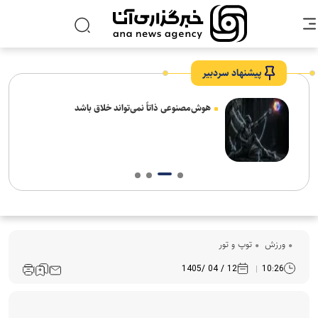
پیشنهاد سردبیر
های
هوش‌مصنوعی ذاتاً نمی‌تواند خلاق باشد
ورزش
توپ و تور
12 / 04 /1405
10:26