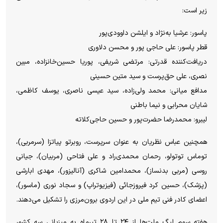
زیر است:
پاسور: عرشیا به‌نژاد و ایلشن داوودی‌پور
قطر پاسور: علی حاجی پور و محسن دلاوری
دریافت‌کننده قدرتی: مرتضی شریفی، پوریا حسین‌خانزاده، مبین
نصری، علی حق‌پرست و سید متین حسینی
مدافع میانی: محمد ولی‌زاده، سید عیسی ناصری، یوسف کاظمی،
شایان محرابی و نیما باطنی
لیبرو: محمدرضا حضرت‌پور و حسین حاجی‌کلاته
همچنین عباس نظریان به عنوان سرپرست، روبرتو پیاتزا (سرمربی)،
توماس توتولو، رحمان محمدی‌راد و علی فتاحی (مربیان)، جیانی
روسی (مربی بدنساز)، محمدامین شاکری (آنالیزور)، مهدی ابارشی
(پزشک)، حسین کرد فیروزجائی (فیزیوتراپ) و سجاد نوری (ماسور)،
اعضای کادر فنی تیم ملی در این اردوی برون‌مرزی را تشکیل می‌دهند.
هفته سوم لیگ ملت‌ها از ۲۴ تا ۲۸ تیرماه به میزبانی سه کشور