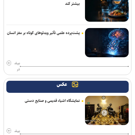
ابهامات یک بیانیه؛ از پاسخ مبهم فیفا در مورد اندونگ تا استعلامِ آسانی
بیشتر کند
آراسته و کومار به نساجی پیوستند
آخرین رنکینگ جهانی تیراندازان/ رستمیان در رده پنجم؛ گل خندان در
میان ۲۰ نفر برتر و صعود چشمگیر چهل امیرانی
پشت‌پرده علمی تأثیر ویدئو‌های کوتاه بر مغز انسان
استارت درمان نایب‌قهرمان المپیک و جهان برای شرکت در مسابقات
جهانی قزاقستان
بیش
ارائه خدمات رایگان مجموعه توچال به اصحاب رسانه
تر
شکوری: امیدوارم برخلاف گذشته، بتوانیم در رده امید به موفقیت برسیم
عکس
آرمان الهی بعد از جهانی باکو، به جهانی اسلواکی می‌رود/ عنوان‌دار ایرانی
جهان که قهرمان ۲ رشته آزاد و فرنگی شده بود
نمایشگاه اشیاء قدیمی و صنایع دستی
رسمی| پنجره استقلال بسته ماند
روزنامه‌های ورزشی چهارشنبه ۱۴ مرداد ۱۴۰۵
بیش