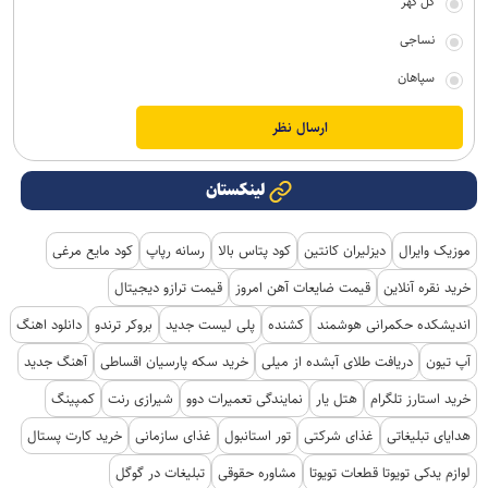
گل گهر
نساجی
سپاهان
لینکستان
موزیک وایرال
دیزلیران کانتین
کود پتاس بالا
رسانه رپاپ
کود مایع مرغی
خرید نقره آنلاین
قیمت ضایعات آهن امروز
قیمت ترازو دیجیتال
اندیشکده حکمرانی هوشمند
کشنده
پلی لیست جدید
بروکر ترندو
دانلود اهنگ
آپ تیون
دریافت طلای آبشده از میلی
خرید سکه پارسیان اقساطی
آهنگ جدید
خرید استارز تلگرام
هتل یار
نمایندگی تعمیرات دوو
شیرازی رنت
کمپینگ
هدایای تبلیغاتی
غذای شرکتی
تور استانبول
غذای سازمانی
خرید کارت پستال
لوازم یدکی تویوتا قطعات تویوتا
مشاوره حقوقی
تبلیغات در گوگل