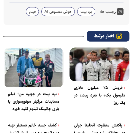
برچسب ها:
برد پیت
هوش مصنوعی AI
فیلم
اخبار مرتبط
فروش ۲۵ میلیون دلاری
برد پیت در جزیره من؛ فیلم
«فرمول یک» با «برد پیت» در
مسابقات مرگبار موتورسواری با
یک روز
بازی چانینگ تیتوم کلید خورد
واکنش متفاوت آنجلینا جولی
کشف جسد خانم دستیار تهیه
به حادثه تروریستی پاریس؛
در یک جزیره پس از شرکت در