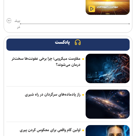
برنده‌ای با خود داشت
فیلم مرموز ونیز به‌دلیل «ملاحظات امنیتی» از اعلام رسمی جا ماند
بیش
تر
«مرد عنکبوتی: یک روز تازه» در آستانه فتح رکوردهای تازه؛ «اودیسه» از
یک میلیارد دلار گذشت
پادکست
«زنده‌شور» و «استخر» همچنان می‌تازند/ مجموع فروش هفتگی دو فیلم،
۱۳ برابر ۶ فیلم دیگر! + جدول فروش
مقاومت میکروبی؛ چرا برخی عفونت‌ها سخت‌تر
درمان می‌شوند؟
خانه نمایش امید به دنبال پر کردن خلأ تئاتر نوجوان؛ اجرای ۵۰۰ نوبت
نمایش در ۱۵ استان
«واراناسی» راجامولی؛ دومین فیلم تمام‌آی‌مکس تاریخ با بودجه ۱۵۰
میلیون دلاری
راز پادماده‌های سرگردان در راه شیری
کتاب «برنامه راهبردی حکمرانی‌محور» بنیاد شهید رونمایی شد/ برنامه
پنج‌ساله بنیاد شهید و امور ایثارگران برای حرکت تا افق ۱۴۱۰
اجرای «خسوف»؛ روایت موسیقایی عاشورا در تالار وحدت
اولین گام واقعی برای معکوس کردن پیری