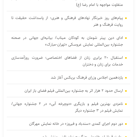
متفاوت مواجهه با امام رضا (ع)
پیام‌های روز خبرنگار نهادهای فرهنگی و هنری؛ از پاسداشت حقیقت تا
روایت فرهنگ و هنر
ادای دین پیتر شومان به کودکان میناب/ بیانیه‌ای جهانی در صحنه
جشنواره بین‌المللی نمایش عروسکی «تهران-مبارک»
استقبال ۲۰ برابری زنان از فضاهای اختصاصی؛ ضرورت روزآمدسازی
خدمات برای زنان و دختران
یازدهمین اجلاس وزرای فرهنگ بریکس آغاز شد
ارسال حدود ۲ هزار اثر به جشنواره بین‌المللی فیلم فضای باز ایران
نامزدی بهترین فیلم و بازیگری «دوچرخه آبی» در ۲ جشنواره جهانی/
نمایش فیلم در ۳ جشنواره دیگر
دور دوم اجرای کمدی «سندباد و فیروز» در خانه نمایش مهرگان
روایت قربانیان خاموش جنگ به زبان ژاپنی منتشر شد