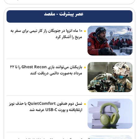
آینده ملت‌ها در گرو قدرت روایت است/ خبرنگاران پیشگامان مرجعیت
عصر پیشرفت - مقصد
فرهنگی ایران هستند
۱۰ ماه انزوا در جنوبگان راز کار تیمی برای سفر به
احیای ۹۵ واحد تولیدی آسیب‌دیده از جنگ در استان تهران
مریخ را آشکار کرد
پویش ملی «نامه‌ای از آسمان» همزمان با بارش شهابی برساوشی برگزار
می‌شود
از مأموریت استانی تا اجرای مدل تأمین مالی خرد زنان در خوزستان
بازیکنان می‌توانند بازی Ghost Recon را تا ۲۲
مرداد به‌صورت دائمی دریافت کنند
دهمین فستیوال رقابتی پیانو «کلارا» شهریورماه برگزار می‌شود/ انتشار
پوستر فستیوال
از صناعات خمس تا نقد صورت‌گرایی؛ وقتی منطق از «تشخیص» فاصله
نسل دوم هدفون QuietComfort با حذف نویز
می‌گیرد
ارتقایافته و پورت USB-C عرضه شد