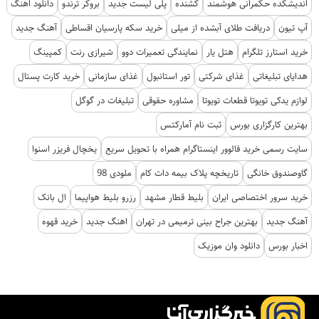
اندیشکده حکمرانی هوشمند
کشنده
پلی لیست جدید
بروکر ترندو
دانلود اهنگ
آپ تیون
دریافت طلای آبشده از میلی
خرید سکه پارسیان اقساطی
آهنگ جدید
خرید استارز تلگرام
هتل یار
نمایندگی تعمیرات دوو
شیرازی رنت
کمپینگ
هدایای تبلیغاتی
غذای شرکتی
تور استانبول
غذای سازمانی
خرید کارت پستال
لوازم یدکی تویوتا قطعات تویوتا
مشاوره حقوقی
تبلیغات در گوگل
بهترین کارگزاری بورس
ثبت نام آمارکتس
سایت رسمی خرید فالوور اینستاگرام همراه با تحویل سریع
یخچال فریزر اسنوا
گاوصندوق خانگی
تاریخچه پلاک بیمه دات کام
ملودی 98
خرید سرور اختصاصی ایران
بلیط قطار مشهد
رزرو بلیط هواپیما
ال بانک
آهنگ جدید
بهترین جراح بینی ترمیمی در تهران
اهنگ جدید
خرید قهوه
اخبار بورس
دانلود وان موزیک