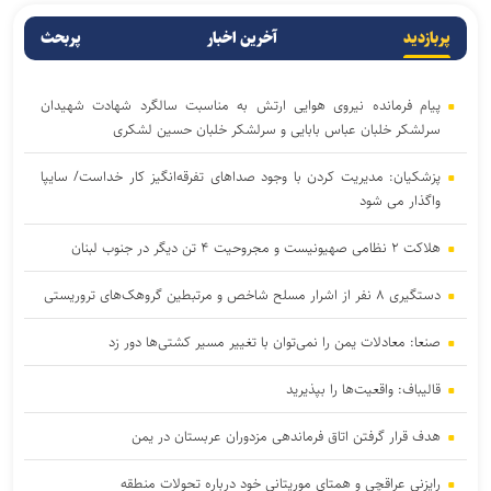
پربازدید
آخرین اخبار
پربحث
پیام فرمانده نیروی هوایی ارتش به مناسبت سالگرد شهادت شهیدان
سرلشکر خلبان عباس بابایی و سرلشکر خلبان حسین لشکری
پزشکیان: مدیریت کردن با وجود صداهای تفرقه‌انگیز کار خداست/ سایپا
واگذار می شود
هلاکت ۲ نظامی صهیونیست و مجروحیت ۴ تن دیگر در جنوب لبنان
دستگیری ۸ نفر از اشرار مسلح شاخص و مرتبطین گروهک‌های تروریستی
صنعا: معادلات یمن را نمی‌توان با تغییر مسیر کشتی‌ها دور زد
قالیباف: واقعیت‌ها را بپذیرید
هدف قرار گرفتن اتاق‌ فرماندهی مزدوران عربستان در یمن
رایزنی عراقچی و همتای موریتانی خود درباره تحولات منطقه