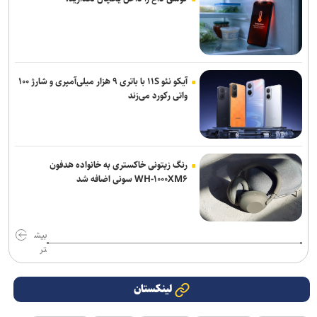
آیکو نئو ۱۱S با باتری ۹ هزار میلی‌آمپری و شارژ ۱۰۰
واتی رکورد می‌زند
رنگ زیتونی خاکستری به خانواده هدفون
WH-۱۰۰۰XM۶ سونی اضافه شد
بیش
تر
لینکستان