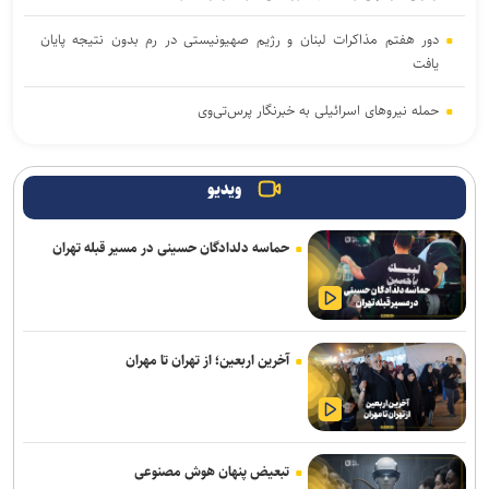
دور هفتم مذاکرات لبنان و رژیم صهیونیستی در رم بدون نتیجه پایان
یافت
حمله نیروهای اسرائیلی به خبرنگار پرس‌تی‌وی
لزوم تعمیق همکاری‌های علمی و پژوهشی عراق و ایران
ویدیو
پنتاگون با افشای کمبود تسلیحات نشست برگزار می‌کند
حماسه دلدادگان حسینی در مسیر قبله تهران
انفجار در حومه دمشق چند کشته و زخمی برجا گذاشت
برگزاری مجمع آژانس انرژی اتمی اوایل شهریور در آمریکا
یمن: نقشه عربستان برای حمله به صنعاء را در نطفه خفه کردیم
آخرین اربعین؛ از تهران تا مهران
پیام هشدار مقاومت یمن به ریاض
قدردانی از حضور حماسی ملت مبعوث شده در راهپیمایی اربعین
تبعیض پنهان هوش مصنوعی
ترامپ با تهدید افشاگران، بحران مهمات آمریکا را انکار کرد