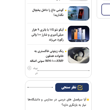
گوشی داغ را داخل یخچال
نگذارید!
آیکو نئو ۱۱S با باتری ۹ هزار
میلی‌آمپری و شارژ ۱۰۰ واتی
رکورد می‌زند
رنگ زیتونی خاکستری به
خانواده هدفون
WH-۱۰۰۰XM۶ سونی اضافه
شد
بیش
تر
نظر سنجی
آیا سرفصل های درسی در مدارس و دانشگاه‌ها
نیاز به بازنگری دارد؟