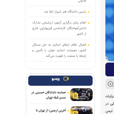
خارجی
رئیس دانشگاه هنر شیراز ابقا شد
اعلام زمان برگزاری آزمون ارزشیابی مدارک
دانش‌آموختگان کارشناسی فیزیوتراپی خارج
از کشور
اتصال نظام ارتقای اساتید به حل مسائل
کشور، معیشت اساتید جوان را تأمین و
ارتباط با صنعت را تقویت می‌کند
رویدادسازی منفی سفارشی
زمان ثبت نام کنکور ارشد پزشکی ۱۴۰۵
ویدیو
اعلام خواهد شد
حماسه دلدادگان حسینی در
کشورهای نوظهور در کمین صندلی‌های
زئیات
مسیر قبله تهران
ایران/ اگر کرسی‌های بین‌المللی را خالی
ه تخصصی در سطح ستاد و راه‌اندازی ۵ ستاد اصلی در
بگذاریم، جایگزین می‌شویم
آخرین اربعین؛ از تهران تا
 ایمن