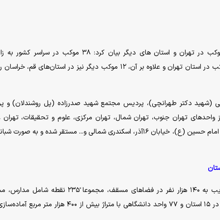
رئیس کمیته رسانه ستاد با اشاره به برپایی حدود ۳۸ موکب در تهران و استان های دیگر بیان کرد: ۳۸ موکب در سر
شرکت‌کنندگان در مراسم خدمات‌رسانی خواهند کرد. ۲۶ موکب در استان تهران و علاوه بر آن، ۱۲ موکب دیگر نیز در استان‌های ق
ی (شهید دکتر طهرانچی)، پردیس مجتمع شهید صدرزاده (پل روشندلان) و پ
از واحدهای تهران جنوب، تهران شمال، تهران مرکزی، علوم و تحقیقات، تهران 
مجتمع فنی ولی‌عصر در نقاط مختلف پایتخت نظیر میدان امام حسین (ع)، خیابان ۱۶آذر، اسکندری شمالی و... مستقر شده و به صو
رئیس کمیته رسانه ستاد اظهار داشت: برای میزبانی از قریب به ۱۴۰ هزار نفر در فضاهای مسقف، مجموعا ً۲۳۵
خوابگاه‌ها، نمازخانه‌ها، کلاس‌های درس و سوله‌های ورزشی در ۱۵ استان و ۷۷ واحد دانشگاهی با متراژ بیش از ۴۰۰ هز