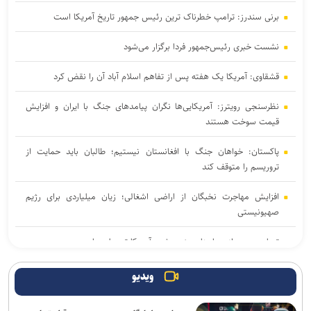
برنی سندرز: ترامپ خطرناک‌ ترین رئیس‌ جمهور تاریخ آمریکا است
نشست خبری رئیس‌جمهور فردا برگزار می‌شود
قشقاوی: آمریکا یک هفته پس از تفاهم اسلام آباد آن را نقض کرد
نظرسنجی رویترز: آمریکایی‌ها نگران پیامد‌های جنگ با ایران و افزایش
قیمت سوخت هستند
پاکستان: خواهان جنگ با افغانستان نیستیم؛ طالبان باید حمایت از
تروریسم را متوقف کند
افزایش مهاجرت نخبگان از اراضی اشغالی؛ زیان میلیاردی برای رژیم
صهیونیستی
تصاویر جدید از پهپاد‌های منهدم‌شده آمریکا توسط سپاه
گفت‌وگوی تلفنی بن‌سلمان و مکرون درباره امنیت منطقه و آبراه‌های
ویدیو
حیاتی