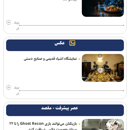
محسن رضایی: اجازه باز شدن مسیر دوم در تنگه هرمز را نخواهیم داد
جامعه را نمی‌توان با امرونهی اداره کرد/ با پشتیبانی رهبری تمام تلاش بر
بیش
وحدت و انسجام است
تر
سقوط آراء مرتبط با حزب نتانیاهو در آستانه انتخابات کنست
عکس
آمریکا تحریم‌های جدید علیه ایران اعمال کرد
نمایشگاه اشیاء قدیمی و صنایع دستی
مقام یمنی: عربستان از قدرت نظامی صنعا وحشت دارد
سناتور آمریکایی: جنگ غیرقانونی ترامپ علیه ایران باید فوراً متوقف شود
مخبر: قلمِ خبرنگارِ ایرانی از سلاح دشمن کاراتر است
بیش
تر
ادعای حکومت جولانی درباره خنثی‌سازی عملیات داعش در دمشق
عصر پیشرفت - مقصد
روسیه: رقابت برای دبیرکلی سازمان ملل همچنان باز است
بازیکنان می‌توانند بازی Ghost Recon را تا ۲۲
یورش صهیونیست‌ها به چند منطقه در کرانه باختری
مرداد به‌صورت دائمی دریافت کنند