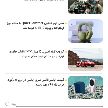
قالیباف: قلم، امتداد شمشیر عدالت و رسانه، سنگر پاسداری از حقیقت
است
زمان آن فرا رسیده که به خود متکی باشیم و برادری واقعی را در پیش
نسل دوم هدفون QuietComfort با حذف نویز
گیریم
ارتقایافته و پورت USB-C عرضه شد
واکنش صنعا به توافق سه جانبه مکه
تجاوز جدید رژیم صهیونیستی به خاک سوریه
کوروت گرند اسپرت X مدل ۲۰۲۷؛ اثبات جادوی
نرم‌افزار در دنیای خودروهای اسپرت
سی‌ان‌ان: فرماندهان آمریکایی به دنبال راه خروج از جنگ با ایران هستند
قیمت ایکس‌باکس سری ایکس در اروپا به رکورد
بی‌سابقه ۷۹۹ یورو رسید
بیش