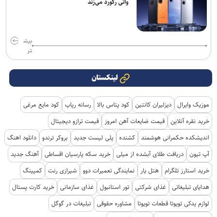
واتی رکورد می‌زند
بیش
تر
لینکستان
موزیک وایرال
دیزلیران کانتین
کود پتاس بالا
رسانه رپاپ
کود مایع مرغی
خرید نقره آنلاین
قیمت ضایعات آهن امروز
قیمت ترازو دیجیتال
اندیشکده حکمرانی هوشمند
کشنده
پلی لیست جدید
بروکر ترندو
دانلود اهنگ
آپ تیون
دریافت طلای آبشده از میلی
خرید سکه پارسیان اقساطی
آهنگ جدید
خرید استارز تلگرام
هتل یار
نمایندگی تعمیرات دوو
شیرازی رنت
کمپینگ
هدایای تبلیغاتی
غذای شرکتی
تور استانبول
غذای سازمانی
خرید کارت پستال
لوازم یدکی تویوتا قطعات تویوتا
مشاوره حقوقی
تبلیغات در گوگل