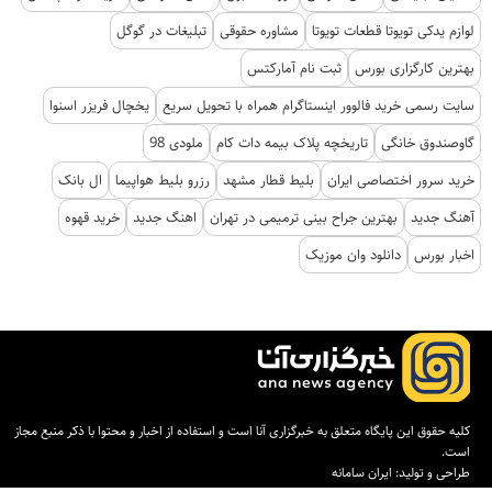
لوازم یدکی تویوتا قطعات تویوتا
مشاوره حقوقی
تبلیغات در گوگل
بهترین کارگزاری بورس
ثبت نام آمارکتس
سایت رسمی خرید فالوور اینستاگرام همراه با تحویل سریع
یخچال فریزر اسنوا
گاوصندوق خانگی
تاریخچه پلاک بیمه دات کام
ملودی 98
خرید سرور اختصاصی ایران
بلیط قطار مشهد
رزرو بلیط هواپیما
ال بانک
آهنگ جدید
بهترین جراح بینی ترمیمی در تهران
اهنگ جدید
خرید قهوه
اخبار بورس
دانلود وان موزیک
کلیه حقوق این پایگاه متعلق به خبرگزاری آنا است و استفاده از اخبار و محتوا با ذکر منبع مجاز
است.
طراحی و تولید:
ایران سامانه