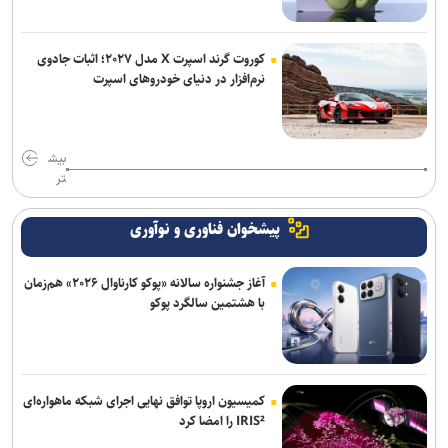
کوروت گرند اسپرت X مدل ۲۰۲۷؛ اثبات جادوی
نرم‌افزار در دنیای خودروهای اسپرت
بیش
تر
پیشخوان فناوری و نوآوری
آغاز جشنواره سالانه «پوکو کارناوال ۲۰۲۶» هم‌زمان
با هشتمین سالگرد پوکو
کمیسیون اروپا توافق نهایی اجرای شبکه ماهواره‌ای
IRIS² را امضا کرد