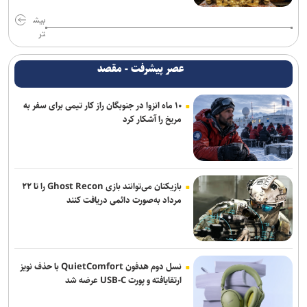
تمدید قرارداد مربی ترک استقلال
بیش
بازی‌های سرخابی‌ها به شهرقدس رفت/ استقلال خوزستان به تهران
تر
بازگشت
عصر پیشرفت - مقصد
آغاز اردوی تیم ملی بوکس برای ناگویا با حضور ۱۰ ملی‌پوش
۱۰ ماه انزوا در جنوبگان راز کار تیمی برای سفر به
مخالفت زارع با انتقال بازیکنان ملوان به پرسپولیس
مریخ را آشکار کرد
محمدی: مقابل استقلال لیگ را پرقدرت آغاز می‌کنیم/ امیدوارم با مس
شهربابک کمترین گل خورده لیگ را داشته باشیم
بازیکنان می‌توانند بازی Ghost Recon را تا ۲۲
مرداد به‌صورت دائمی دریافت کنند
نسل دوم هدفون QuietComfort با حذف نویز
ارتقایافته و پورت USB-C عرضه شد