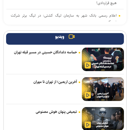
هیچ قراردادی!
اعلام رسمی بانک شهر به سازمان لیگ کشتی: در لیگ برتر شرکت
نمی‌کنیم
برگزاری مجمع سالیانه فدراسیون بدمینتون
ویدیو
سرمربی اوکراینی تیم ملی آب‌های آرام: به شاگردانم ایمان دارم/ توانایی
حماسه دلدادگان حسینی در مسیر قبله تهران
کسب مدال را در ناگویا داریم
تور جهانی تنیس صربستان| یزدانی با عبور از روسیه به مراکش رسید
اولین اردوی مشترکی ملی‌پوشان نیراندازی با همتایان چینی
آخرین اربعین؛ از تهران تا مهران
بانک شهر از شرکت در لیگ برتر کشتی انصراف می‌دهد؟
اعلام زمان بازگشت گرا به تمرینات گروهی پرسپولیس
تبعیض پنهان هوش مصنوعی
گروسی: استقلال باید به جوانانش میدان بدهد/دل رضاییان با تیم نبود و
بهتر که جدا شد