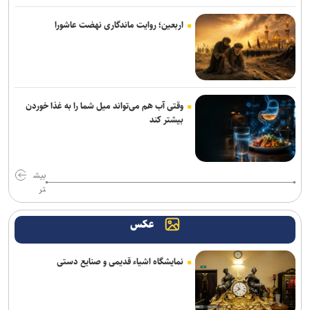
شکاری به پیکان پیوست
اربعین؛ روایت ماندگاری نهضت عاشورا
تساوی پرسپولیس و آلومینیوم در دیدار دوستانه/ تیم تارتار بالاخره گل
خورد
استارت دوباره همه ملی‌پوشان جهانی و بازی‌های آسیایی در کمپ تیم‌های
ملی؛ تذکر وزنی به نایب‌قهرمان جهان
وقتی آب هم می‌تواند میل شما را به غذا خوردن
بیشتر کند
اژدهاکش رسما پرسپولیسی شد
بازگشت خلیفه و گودرزی به تمرینات آلومینیوم
بیش
تر
ناکامی نماینده ایران در مسابقات ورزش های خیابانی
عکس
ادامه خریدهای خطیبی از تیم سابق/ نصیری به فجرسپاسی پیوست
اژدهاکش به پرسپولیس پیوست
نمایشگاه اشیاء قدیمی و صنایع دستی
بیاتلو: با آریو قرارداد دارم/ حضورم در مس رفسنجان صحت ندارد