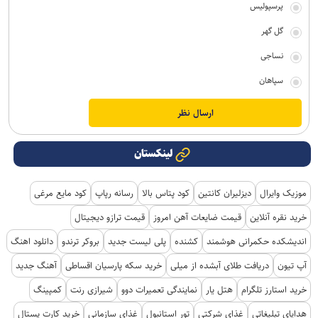
پرسپولیس
گل گهر
نساجی
سپاهان
لینکستان
موزیک وایرال
دیزلیران کانتین
کود پتاس بالا
رسانه رپاپ
کود مایع مرغی
خرید نقره آنلاین
قیمت ضایعات آهن امروز
قیمت ترازو دیجیتال
اندیشکده حکمرانی هوشمند
کشنده
پلی لیست جدید
بروکر ترندو
دانلود اهنگ
آپ تیون
دریافت طلای آبشده از میلی
خرید سکه پارسیان اقساطی
آهنگ جدید
خرید استارز تلگرام
هتل یار
نمایندگی تعمیرات دوو
شیرازی رنت
کمپینگ
هدایای تبلیغاتی
غذای شرکتی
تور استانبول
غذای سازمانی
خرید کارت پستال