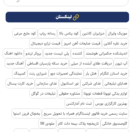
تر
لینکستان
موزیک وایرال
دیزلیران کانتین
کود پتاس بالا
رسانه رپاپ
کود مایع مرغی
خرید نقره آنلاین
قیمت ضایعات آهن امروز
قیمت ترازو دیجیتال
اندیشکده حکمرانی هوشمند
کشنده
پلی لیست جدید
بروکر ترندو
دانلود اهنگ
آپ تیون
دریافت طلای آبشده از میلی
خرید سکه پارسیان اقساطی
آهنگ جدید
خرید استارز تلگرام
هتل یار
نمایندگی تعمیرات دوو
شیرازی رنت
کمپینگ
هدایای تبلیغاتی
غذای شرکتی
تور استانبول
غذای سازمانی
خرید کارت پستال
لوازم یدکی تویوتا قطعات تویوتا
مشاوره حقوقی
تبلیغات در گوگل
بهترین کارگزاری بورس
ثبت نام آمارکتس
سایت رسمی خرید فالوور اینستاگرام همراه با تحویل سریع
یخچال فریزر اسنوا
گاوصندوق خانگی
تاریخچه پلاک بیمه دات کام
ملودی 98