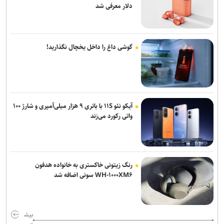
دلار معرفی شد
گوشی داغ را داخل یخچال نگذارید!
آیکو نئو ۱۱S با باتری ۹ هزار میلی‌آمپری و شارژ ۱۰۰
واتی رکورد می‌زند
رنگ زیتونی خاکستری به خانواده هدفون
WH-۱۰۰۰XM۶ سونی اضافه شد
بیش