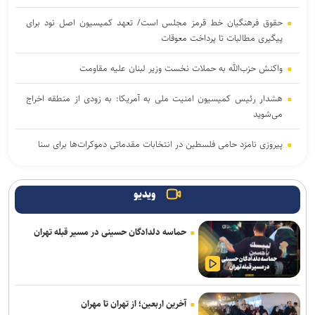
حقوق فرهنگیان خط قرمز مجلس است/ تعهد کمیسیون اصل نود برای
پیگیری مطالبات تا پرداخت معوقات
واکنش حزب‌الله به حملات نخست‌ وزیر لبنان علیه مقاومت
هشدار رئیس کمیسیون امنیت ملی به آمریکا: به زودی از منطقه اخراج
می‌شوید
پیروزی نامزد حامی فلسطین در انتخابات مقدماتی دموکرات‌ها برای سنا
دموکرات‌های کنگره آمریکا آمار تلفات جنگ با ایران را زیر سؤال بردند
ویدیو
پزشکیان: اگر تا امروز مانده‌ایم، به‌خاطر مردم نجیب ایران است/ حتی
گلایه‌مندان هم همراهی کردند + صوت
حماسه دلدادگان حسینی در مسیر قبله تهران
هلاکت ۲ نظامی صهیونیست و مجروحیت ۴ تن دیگر در جنوب لبنان
صنعا: معادلات یمن را نمی‌توان با تغییر مسیر کشتی‌ها دور زد
آخرین اربعین؛ از تهران تا مهران
دستگیری ۸ نفر از اشرار مسلح شاخص و مرتبطین گروهک‌های تروریستی