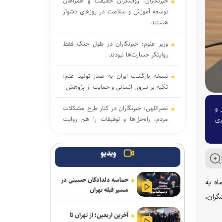
خبرنگاران، روایتگران حقیقت و همراهان
توسعه آموزش و سلامت در روزهای دشوار
هستند
وزیر علوم: خبرنگاران در طول جنگ فقط
روایتگر خسارت‌ها نبودند
نسخه بازگشت ایران به صدر تولید علم؛
تکیه بر نیروی انسانی و حمایت از پژوهش
 و
نصراللهی: خبرنگاران در کنار طرح مشکلات
ری
مردم، راه‌حل‌ها و توفیقات را هم روایت
کنند
روز خبرنگار ایرانی و جنگ روایت با ترامپ
ویدیو
خبرنگار؛ روایتگر امروز، دیده‌بان فردا
حماسه دلدادگان حسینی در
اه به
مسیر قبله تهران
آغاز انتخاب واحد ترم تحصیلی جدید
گران،
دانشگاه آزاد اسلامی از ۲۴ مرداد
آخرین اربعین؛ از تهران تا