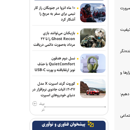
خبرنگاران حلقه اتصال دانش با جامعه
۱۰ ماه انزوا در جنوبگان راز کار
ضرورت
هستند
تیمی برای سفر به مریخ را
آشکار کرد
معیارهای علمی و تأثیرگذاری اجتماعی،
کیفیت
مبنای انتخاب سرآمدان/ حمایت مادی و
بازیکنان می‌توانند بازی
معنوی، لازمه تداوم سرآمدی
Ghost Recon را تا ۲۲
مرداد به‌صورت دائمی دریافت
کنند
ه‌نگر
دانشگاه انقلاب اسلامی مهلت ارسال آثار
به پویش «هنر برای زندگی» را تا ۳۰ مرداد
نسل دوم هدفون
تمدید کرد
QuietComfort با حذف
نویز ارتقایافته و پورت USB-C
‌ها و
عرضه شد
خبرنگاران، چراغداران حقیقت در شب ابهام
ها و میدان جنگ روایت ها هستند
کوروت گرند اسپرت X مدل
۲۰۲۷؛ اثبات جادوی نرم‌افزار در
دهیم؛
دنیای خودروهای اسپرت
دانشگاه تهران: خبرنگاری زیربنای
تصمیم‌گیری‌های کلان و هوشمندانه در
بیش
جامعه است
تر
تماعی
پیام معاون علوم تربیتی و مهارتی دانشگاه
پیشخوان فناوری و نوآوری
آزاد اسلامی به مناسبت روز خبرنگار