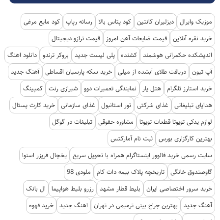
موزیک وایرال
دیزلیران کانتین
کود پتاس بالا
رسانه رپاپ
کود مایع مرغی
خرید نقره آنلاین
قیمت ضایعات آهن امروز
قیمت ترازو دیجیتال
اندیشکده حکمرانی هوشمند
کشنده
پلی لیست جدید
بروکر ترندو
دانلود اهنگ
آپ تیون
دریافت طلای آبشده از میلی
خرید سکه پارسیان اقساطی
آهنگ جدید
خرید استارز تلگرام
هتل یار
نمایندگی تعمیرات دوو
شیرازی رنت
کمپینگ
هدایای تبلیغاتی
غذای شرکتی
تور استانبول
غذای سازمانی
خرید کارت پستال
لوازم یدکی تویوتا قطعات تویوتا
مشاوره حقوقی
تبلیغات در گوگل
بهترین کارگزاری بورس
ثبت نام آمارکتس
سایت رسمی خرید فالوور اینستاگرام همراه با تحویل سریع
یخچال فریزر اسنوا
گاوصندوق خانگی
تاریخچه پلاک بیمه دات کام
ملودی 98
خرید سرور اختصاصی ایران
بلیط قطار مشهد
رزرو بلیط هواپیما
ال بانک
آهنگ جدید
بهترین جراح بینی ترمیمی در تهران
اهنگ جدید
خرید قهوه