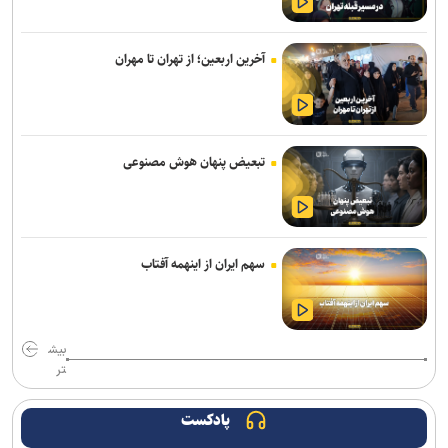
فراخوان دومین جشنواره انیمیشن کوتاه دانشجویی پویان منتشر شد/
مهلت ارسال آثار تا ۳۰ مهر ۱۴۰۵
آخرین اربعین؛ از تهران تا مهران
از اقتصاد توجه تا مهندسی ادراک؛ چگونه حاشیه، جای حقیقت اربعین را
می‌گیرد؟
عزاداری هیئت‌های دانشجویی در جوار محل شهادت رهبر شهید انقلاب
اسلامی
تبعیض پنهان هوش مصنوعی
نیروهای مسلح ایران ابهت پوشالی ابرقدرت‌ها را در هم شکستند
آغاز فعالیت کارگروه‌های تخصصی برای تدوین برنامه راهبردی دانشگاه
سهم ایران از اینهمه آفتاب
صنعتی امیرکبیر
تأکید سرپرست دانشگاه فرهنگیان بر حکمرانی مشارکتی و همکاری‌های
استانی با دانشگاه پیام نور
بیش
تر
وارونگی قواعد روزمره یا آشکار شدن ظرفیت‌های فراموش‌شده !
اربعین تجلی قدرت هویت‌بخش تمدن اسلامی و دست نصرت الهی در
پادکست
آخرالزمان است