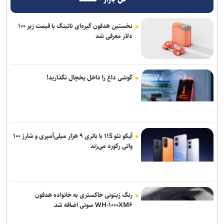
نخستین هدفون گیره‌ای ناتینگ با قیمت زیر ۱۰۰
دلار معرفی شد
گوشی داغ را داخل یخچال نگذارید!
آیکو نئو ۱۱S با باتری ۹ هزار میلی‌آمپری و شارژ ۱۰۰
واتی رکورد می‌زند
رنگ زیتونی خاکستری به خانواده هدفون
WH-۱۰۰۰XM۶ سونی اضافه شد