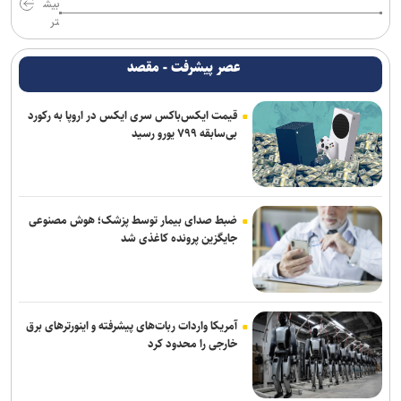
سایر محورها روان است
بیش
تر
پایش شبانه روزی تهویه قطار‌ها و ایستگاه‌های مترو/ پیش‌بینی هوشمند
تهویه در قطار‌های جدید
عصر پیشرفت - مقصد
آثار مخرب مصرف الکل و سیگار در بروز بیماری‌ها
قیمت ایکس‌باکس سری ایکس در اروپا به رکورد
بی‌سابقه ۷۹۹ یورو رسید
کلاهبرداری و پولشویی در قالب شرکت مهاجرتی به کانادا/ دست مدیر
مهاجرتی با ۳۰۰ شاکی رو شد
تصادف زنجیره‌ای ۱۲ خودرو با ۱۹ مصدوم در محور یاسوج–اصفهان/ علت
حادثه در دست بررسی است
ضبط صدای بیمار توسط پزشک؛ هوش مصنوعی
جایگزین پرونده کاغذی شد
پایان طرح ترافیکی اربعین پلیس با ثبت ۶۷ میلیون تردد/جان باختن ۲۴
زائر در تصادفات اربعینی
آمریکا واردات ربات‌های پیشرفته و اینورترهای برق
خارجی را محدود کرد