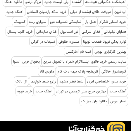
اندیشکده حکمرانی هوشمند
کشنده
پلی لیست جدید
بروکر ترندو
دانلود اهنگ
آپ تیون
دریافت طلای آبشده از میلی
خرید سکه پارسیان اقساطی
آهنگ جدید
خرید استارز تلگرام
هتل یار
نمایندگی تعمیرات دوو
شیرازی رنت
کمپینگ
هدایای تبلیغاتی
غذای شرکتی
تور استانبول
غذای سازمانی
خرید کارت پستال
لوازم یدکی تویوتا قطعات تویوتا
مشاوره حقوقی
تبلیغات در گوگل
بهترین کارگزاری بورس
ثبت نام آمارکتس
سایت رسمی خرید فالوور اینستاگرام همراه با تحویل سریع
یخچال فریزر اسنوا
گاوصندوق خانگی
تاریخچه پلاک بیمه دات کام
ملودی 98
خرید سرور اختصاصی ایران
بلیط قطار مشهد
رزرو بلیط هواپیما
ال بانک
آهنگ جدید
بهترین جراح بینی ترمیمی در تهران
اهنگ جدید
خرید قهوه
اخبار بورس
دانلود وان موزیک