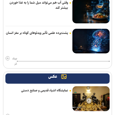
وقتی آب هم می‌تواند میل شما را به غذا خوردن
۶۰ میلیون تردد خودرویی در مرز‌های اربعینی ثبت شد
بیشتر کند
ادعای نماینده مجلس درباره «نحوه ردزنی محل استقرار شهید لاریجانی»
صحت ندارد
ستاد حقوق بشر: روز حقوق بشر اسلامی نماد مقاومت در برابر غرب است
پشت‌پرده علمی تأثیر ویدئو‌های کوتاه بر مغز انسان
سیگار مهم‌ترین دروازه ورود به مصرف مواد مخدر است
ورود حیوانات خانگی به رستوران‌ها و مراکز عرضه غذا تخلف بهداشتی
بیش
است
تر
اطلاعیه وزارت آموزش و پرورش درباره برگزاری امتحانات نهایی معوق در ۴
عکس
استان جنوبی کشور
رشد ۴۲ درصدی سازش در شورای حل اختلاف استان تهران
نمایشگاه اشیاء قدیمی و صنایع دستی
واکنش پلیس به فیک نیوزها و بازنشرِ ویدئوهایِ تکراری
ترافیک سنگین در جاده چالوس/ جاده‌های شمالی بدون مداخلات جوی و