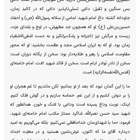
بس سنگین و ثقیل؛ داغی تسلی‌ناپذیر؛ داغی که در کالبدِ زمان،
جاودانه گشته؛ داغ امام شهید؛ امامی از سلاله رسول‌الله (ص) و اَحفاد
حسین‌بن‌علی (ع)؛ او که همچون جد مطهرش، در اوج و بلندای عزت،
زیست و مرگش نیز تاجرانه و رشک‌برانگیز و به دست اشقی‌الاشقیاءِ
زمان بود. او که به ایران اسلامی مجد و عظمت بخشید؛ او که محور
مقاومت اسلامی را رهبر و طلایه‌دار بود؛ سخن از یگانه دوران است؛
سخن از نادرِ نَوادرِ ایام است. سخن از قائد شهید امّت، امام خامنه‌ای
(قدس‌الله‌نفسه‌الزکیه) است.
ما را این گمان نبود که بعد از او بمانیم؛ لکن ماندیم تا غم هجران او
را بر دوش کشیم و از این غم، حماسه سازیم و در گوش فلک کنیم.
اینک، نوبت وداع رسیده است؛ وداعی با اشک و خون. همانطور که
شهید سید حسن نصرالله، شاگرد ممتاز مکتب امام خامنه‌ای شهید،
فرمود: «ما با شهدای‌مان خداحافظی نمی‌کنیم؛ بلکه می‌گوییم به امید
دیدار». آقای ما که اکنون، عرش‌نشین هستید و در معیّت اجداد