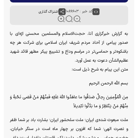
کد خبر : ۱۰۶۶۶۰۳
اشتراک گذاری
به گزارش خبرگزاری آنا، حجت‌الاسلام والمسلمین محسنی اژه‌ای با
صدور پیامی از آحاد مردم شریف ایران اسلامی برای شرکت هر چه
باشکوه‌تر و حماسی‌تر در مراسم وداع و تشییع پیکر مطهر قائد شهید
عظیم‌الشأن دعوت به عمل آورد.
متن این پیام به شرح ذیل است:
بسم الله الرحمن الرحیم
مِنَ الْمُؤْمِنِینَ رِجالٌ صَدَقُوا ما عاهَدُوا اللّهَ عَلَیْهِ فَمِنْهُمْ مَنْ قَضى نَحْبَهُ وَ
مِنْهُمْ مَنْ یَنْتَظِرُ وَ ما بَدَّلُوا تَبْدِیلاً
ملت مبعوث شده‌ی ایران؛ ملت سلحشور ایران؛ بشارت باد بر شما ظفر
و نصرت الهی؛ شما که افزون بر چهار ماه است در سنگر خیابان،
حضوری حماسی و دشمن‌شکن دارید؛ لکن قلوبتان داغدار است؛ داغی