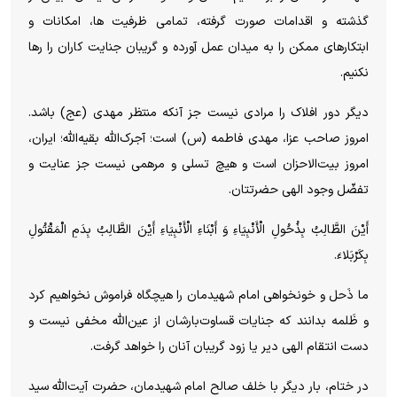
گذشته و اقدامات صورت گرفته، تمامی ظرفیت ها، امکانات و
ابتکار‌های ممکن را به میدان عمل آورده و گریبان جنایت کاران را رها
نکنیم.
دیگر دور افلاک را مرادی نیست جز آنکه منتظر مهدی (عج) باشد.
امروز صاحب عزا، مهدی فاطمه (س) است؛ آجرک‌الله بقیه‌الله؛ ایران،
امروز بیت‌الاحزان است و هیچ تسلی و مرهمی نیست جز عنایت و
تفضّل وجود الهی حضرتتان.
أَیْنَ الطَّالِبُ بِذُحُولِ الْأَنْبِیَاءِ وَ أَبْنَاءِ الْأَنْبِیَاءِ أَیْنَ الطَّالِبُ بِدَمِ الْمَقْتُولِ
بِکَرْبَلاءَ.
ما ذَحل و خونخواهی امام شهیدمان را هیچگاه فراموش نخواهیم کرد
و ظَلمه بدانند که جنایات قساوت‌بارشان از عین‌الله مخفی نیست و
دست انتقام الهی دیر یا زود گریبان آنان را خواهد گرفت.
در ختام، بار دیگر با خلف صالح امام شهیدمان، حضرت آیت‌الله سید