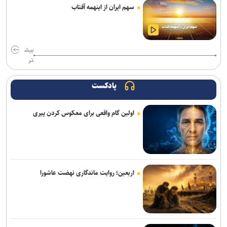
سهم ایران از اینهمه آفتاب
دستگیری باند کپی کارت‌های بانکی؛ ۵۴ شهروند قربانی شدند
عدم کنترل ادرار پس از چهارسالگی را جدی بگیرید/ نگه داشتن ادرار در
کودکی، زمینه‌ساز بی‌اختیاری در بزرگسالی
بیش
تر
تمدید خدمات‌رسانی قرارگاه زرباطیه تا ۱۶ مرداد
پادکست
ارائه بیش از ۱.۷ میلیون خدمت به زائران اربعین/ اجرای پزشکی خانواده تا
شهریور در ۶۴ شهر منتخب
اولین گام واقعی برای معکوس کردن پیری
اعزام ۱۳۰ هزار زائر اربعین از پایانه‌های مسافربری شهر تهران
اتوبوس‌های رایگان شرکت واحد برای بازگشت زائران اربعین
دادگاه پرونده کثیرالشاکی شرکت تات موتور تاک با ۲۹۷۹ نفر شاکی برگزار
اربعین؛ روایت ماندگاری نهضت عاشورا
شد
رسیدگی به پرونده کلاهبرداری یک شرکت مهاجرتی با حدود ۳۰۰ شاکی در
دادسرای تهران