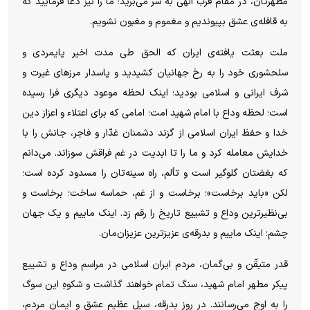
مطهرتان، در مقام قرب الهی به سر می‌برید؛ ما را نیز دعا فرمایید که
به قافله‌ی عشق بپیوندیم و مغموم و مغبون نشویم.
ملت بعثت یافته‌ی ایران که الحق طی مدت اخیر پایمردی و
سلحشوری خود را به رخ جهانیان کشیدید و پاسدار مرز‌های غیرت و
شرف ایرانی و اسلامی بودید؛ اینک لحظه موعود دیگری فرا رسیده
است؛ لحظه وداع با امام شهید امت؛ امامی که برای اعتلاء و اعزاز دین
خدا و حفظ ایران اسلامی از گزند دشمنان غدّار و فاجر، جانش را با
خدایش معامله کرد و ما را تا ابدیت در غم فراقش سوزاند. می‌دانم
که بغضتان گلوگیر است و تألم، راه سینه‌تان را مسدود کرده است؛
لکن «باید برخاست»؛ برخاست و از غم، حماسه ساخت؛ برخاست و
بی‌نظیرترین وداع و تشییع تاریخ را رقم زد. اینک ماییم و یک جهان
چشم؛ اینک ماییم و بدرقه‌ی عزیزترین عزیزان‌مان.
قدر متیقّن و بی‌گمان، مردم ایران اسلامی در مراسم وداع و تشییع
پیکر مطهر امام شهید، سنگ تمام خواهند گذاشت و شکوهِ این سوگ
را به اوج می‌رسانند. در روزِ بدرقه، سیلِ عظیمِ عشق و ایمانِ مردم،