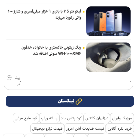
آیکو نئو ۱۱S با باتری ۹ هزار میلی‌آمپری و شارژ ۱۰۰
واتی رکورد می‌زند
رنگ زیتونی خاکستری به خانواده هدفون
WH-۱۰۰۰XM۶ سونی اضافه شد
بیش
تر
لینکستان
موزیک وایرال
دیزلیران کانتین
کود پتاس بالا
رسانه رپاپ
کود مایع مرغی
خرید نقره آنلاین
قیمت ضایعات آهن امروز
قیمت ترازو دیجیتال