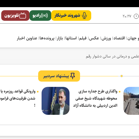
شهروند خبرنگار
رادیو
تلویزیون
۲۰:۲۷
 جهان
اقتصاد
ورزش
عکس
فیلم
استانها
بازار
پرونده‌ها
عناوین اخبار
لمی و درمانی در سالی دشوار رقم خورد
پیشنهاد سردبیر
واگذاری طرح جداره سازی
وارونگی قواعد روزمره یا
محوطه شهیدگاه شیخ صفی
شدن ظرفیت‌های فرامو
الدین اردبیلی به دانشگاه آزاد
!
مشکین شهر