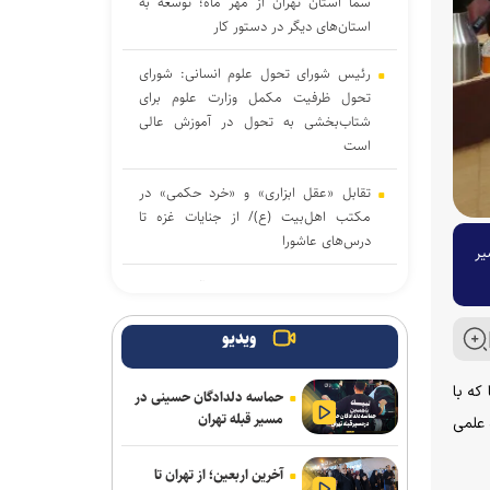
سما استان تهران از مهر ماه؛ توسعه به
استان‌های دیگر در دستور کار
رئیس شورای تحول علوم انسانی: شورای
تحول ظرفیت مکمل وزارت علوم برای
شتاب‌بخشی به تحول در آموزش عالی
است
تقابل «عقل ابزاری» و «خرد حکمی» در
مکتب اهل‌بیت (ع)/ از جنایات غزه تا
درس‌های عاشورا
یر
عضو هیئت علمی دانشگاه آزاد: اصلاح
حکمرانی آموزشی مهم‌ترین پیش‌نیاز تحول
در آموزش عالی است
ویدیو
ضرورت تقویت بودجه دانشگاه‌ها برای
که با
حماسه دلدادگان حسینی در
حضور مؤثر ایران در رقابت‌های علمی
مسیر قبله تهران
 علمی
جهان/ دانشگاه نسل سوم و چهارم نیازمند
برنامه عملیاتی است
آخرین اربعین؛ از تهران تا