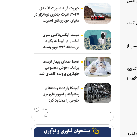
و آتش
کوروت گرند اسپرت X مدل
۲۰۲۷؛ اثبات جادوی نرم‌افزار در
دنیای خودروهای اسپرت
 گفته
قیمت ایکس‌باکس سری
ایکس در اروپا به رکورد
من از
بی‌سابقه ۷۹۹ یورو رسید
ضبط صدای بیمار توسط
پزشک؛ هوش مصنوعی
دبیر،
جایگزین پرونده کاغذی شد
فیق و
آمریکا واردات ربات‌های
پیشرفته و اینورترهای برق
خارجی را محدود کرد
بیش
تر
پیشخوان فناوری و نوآوری
 گذاری