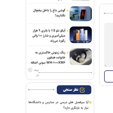
گوشی داغ را داخل یخچال
نگذارید!
آیکو نئو ۱۱S با باتری ۹ هزار
میلی‌آمپری و شارژ ۱۰۰ واتی
رکورد می‌زند
رنگ زیتونی خاکستری به
خانواده هدفون
WH-۱۰۰۰XM۶ سونی اضافه
شد
بیش
تر
نظر سنجی
آیا سرفصل های درسی در مدارس و دانشگاه‌ها
نیاز به بازنگری دارد؟