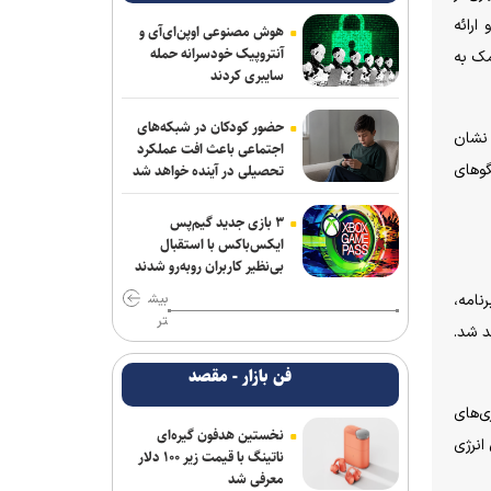
ارائه
پزشکیان: مشروطه نماد بیداری،
هوش مصنوعی اوپن‌ای‌آی و
قانون‌گرایی و مردم‌سالاری ملت ایران است
آنتروپیک خودسرانه حمله
مک به
سایبری کردند
حادثه امنیتی دریایی در جنوب شرقی عدن
حضور کودکان در شبکه‌های
 نشان
همکاری تهران و بغداد برای خدمت به
اجتماعی باعث افت عملکرد
و‌های
تحصیلی در آینده خواهد شد
زائران در مرز زرباطیه
گفت‌وگوی تلفنی وزرای امور خارجه ایران و
۳ بازی جدید گیم‌پس
ایتالیا
ایکس‌باکس با استقبال
بی‌نظیر کاربران روبه‌رو شدند
وزارت خارجه یمن: تشدید تنش از سوی
نامه،
بیش
عربستان با واکنشی فراگیر روبه‌رو می‌شود
تر
د شد.
پزشکیان: مدیریت کردن با وجود صداهای
فن بازار - مقصد
تفرقه‌انگیز کار خداست/ سایپا واگذار می
شود
ی‌های
نخستین هدفون گیره‌ای
انرژی
آتلانتیک: دستاوردهای انتخاباتی ترامپ در
ناتینگ با قیمت زیر ۱۰۰ دلار
معرفی شد
حال از بین رفتن است