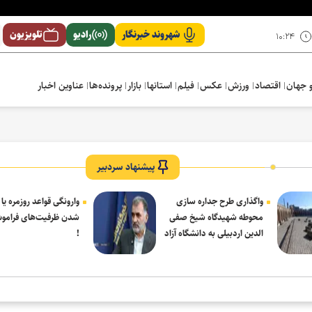
شهروند خبرنگار
رادیو
تلویزیون
۱۰:۲۴
 جهان
اقتصاد
ورزش
عکس
فیلم
استانها
بازار
پرونده‌ها
عناوین اخبار
پیشنهاد سردبیر
واگذاری طرح جداره سازی
وارونگی قواعد روزمره یا
محوطه شهیدگاه شیخ صفی
شدن ظرفیت‌های فرامو
الدین اردبیلی به دانشگاه آزاد
!
مشکین شهر