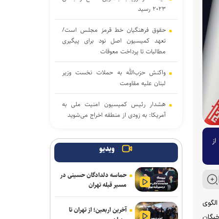
۲۰۲۳ رسید
حقوق فرهنگیان خط قرمز مجلس است/
تعهد کمیسیون اصل نود برای پیگیری
مطالبات تا پرداخت معوقات
واکنش حزب‌الله به حملات نخست‌ وزیر
لبنان علیه مقاومت
هشدار رئیس کمیسیون امنیت ملی به
آمریکا: به زودی از منطقه اخراج می‌شوید
پیروزی نامزد حامی فلسطین در انتخابات
از
مقدماتی دموکرات‌ها برای سنا
ویدیو
دموکرات‌های کنگره آمریکا آمار تلفات جنگ
حماسه دلدادگان حسینی در
با ایران را زیر سؤال بردند
مسیر قبله تهران
جنگ رمضان و تولد نظم منطقه ای ایران
الگوی
آخرین اربعین؛ از تهران تا
خبگان