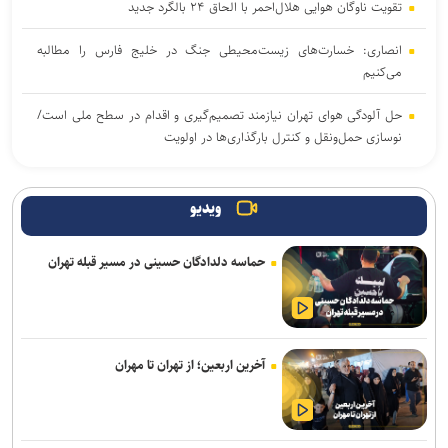
تقویت ناوگان هوایی هلال‌احمر با الحاق ۲۴ بالگرد جدید
انصاری: خسارت‌های زیست‌محیطی جنگ در خلیج فارس را مطالبه‌
می‌کنیم
حل آلودگی هوای تهران نیازمند تصمیم‌گیری و اقدام در سطح ملی است/
نوسازی حمل‌ونقل و کنترل بارگذاری‌ها در اولویت
مسائل اجتماعی باید در متن تصمیم‌گیری و برنامه‌ریزی کشور قرار گیرد
ویدیو
سقوط آسانسور در میدان آرژانتین تهران ۱۱ مصدوم بر جا گذاشت
حماسه دلدادگان حسینی در مسیر قبله تهران
تونل توحید از بامداد یکشنبه مسدود می‌شود
۳ سانحه مرگبار طی یک هفته در بزرگراه‌های تهران؛ هشدار دوباره به
رانندگان و عابران
آخرین اربعین؛ از تهران تا مهران
باند سارقان پالس NS در تهران متلاشی شد؛ ۳ عضو باند شناسایی و
دستگیر شدند
هشدار نسبت به وقوع تندباد در تهران