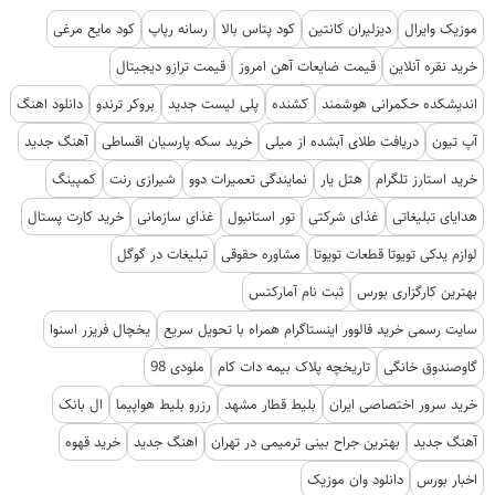
موزیک وایرال
دیزلیران کانتین
کود پتاس بالا
رسانه رپاپ
کود مایع مرغی
خرید نقره آنلاین
قیمت ضایعات آهن امروز
قیمت ترازو دیجیتال
اندیشکده حکمرانی هوشمند
کشنده
پلی لیست جدید
بروکر ترندو
دانلود اهنگ
آپ تیون
دریافت طلای آبشده از میلی
خرید سکه پارسیان اقساطی
آهنگ جدید
خرید استارز تلگرام
هتل یار
نمایندگی تعمیرات دوو
شیرازی رنت
کمپینگ
هدایای تبلیغاتی
غذای شرکتی
تور استانبول
غذای سازمانی
خرید کارت پستال
لوازم یدکی تویوتا قطعات تویوتا
مشاوره حقوقی
تبلیغات در گوگل
بهترین کارگزاری بورس
ثبت نام آمارکتس
سایت رسمی خرید فالوور اینستاگرام همراه با تحویل سریع
یخچال فریزر اسنوا
گاوصندوق خانگی
تاریخچه پلاک بیمه دات کام
ملودی 98
خرید سرور اختصاصی ایران
بلیط قطار مشهد
رزرو بلیط هواپیما
ال بانک
آهنگ جدید
بهترین جراح بینی ترمیمی در تهران
اهنگ جدید
خرید قهوه
اخبار بورس
دانلود وان موزیک