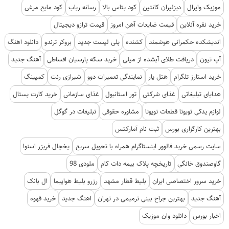
موزیک وایرال
دیزلیران کانتین
کود پتاس بالا
رسانه رپاپ
کود مایع مرغی
خرید نقره آنلاین
قیمت ضایعات آهن امروز
قیمت ترازو دیجیتال
اندیشکده حکمرانی هوشمند
کشنده
پلی لیست جدید
بروکر ترندو
دانلود اهنگ
آپ تیون
دریافت طلای آبشده از میلی
خرید سکه پارسیان اقساطی
آهنگ جدید
خرید استارز تلگرام
هتل یار
نمایندگی تعمیرات دوو
شیرازی رنت
کمپینگ
هدایای تبلیغاتی
غذای شرکتی
تور استانبول
غذای سازمانی
خرید کارت پستال
لوازم یدکی تویوتا قطعات تویوتا
مشاوره حقوقی
تبلیغات در گوگل
بهترین کارگزاری بورس
ثبت نام آمارکتس
سایت رسمی خرید فالوور اینستاگرام همراه با تحویل سریع
یخچال فریزر اسنوا
گاوصندوق خانگی
تاریخچه پلاک بیمه دات کام
ملودی 98
خرید سرور اختصاصی ایران
بلیط قطار مشهد
رزرو بلیط هواپیما
ال بانک
آهنگ جدید
بهترین جراح بینی ترمیمی در تهران
اهنگ جدید
خرید قهوه
اخبار بورس
دانلود وان موزیک