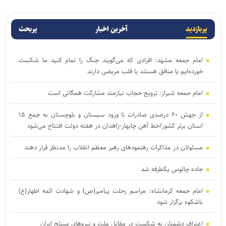
پربازدید
آخرین اخبار
پربحث
امام جمعه مشهد: افرادی که می‌گویند جنگ را تمام کنید ما شکست
خورده‌ایم یا منافق هستند یا قلب مریضی دارند
امام جمعه شیراز: ترویج حجاب نیازمند مشارکت همگانی است
از جهش ۶۰ درصدی صادرات تا ورود سیستان و بلوچستان به جمع ۱۵
استان برتر کشور/خط آهن چابهار-زاهدان در هفته دولت افتتاح می‌شود
مسئولان در مذاکرات رهنمود‌های رهبر معظم انقلاب را مدنظر قرار دهند
جاده چالوس یکطرفه شد
امام جمعه کرمانشاه: مراسم رحلت پیامبر(ص) و شهادت ائمه اطهار(ع)
باشکوه برگزار شود
اعتراف دشمنان به شکست در مقابل ملت و نیرو‌های مسلح ایران