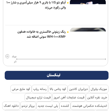
آیکو نئو ۱۱S با باتری ۹ هزار میلی‌آمپری و شارژ ۱۰۰
واتی رکورد می‌زند
رنگ زیتونی خاکستری به خانواده هدفون
WH-۱۰۰۰XM۶ سونی اضافه شد
بیش
تر
لینکستان
موزیک وایرال
دیزلیران کانتین
کود پتاس بالا
رسانه رپاپ
کود مایع مرغی
خرید نقره آنلاین
قیمت ضایعات آهن امروز
قیمت ترازو دیجیتال
اندیشکده حکمرانی هوشمند
کشنده
پلی لیست جدید
بروکر ترندو
دانلود اهنگ