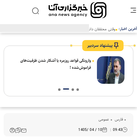
آخرین اخبار:
وقتی محققان دانش‌بنیانی تحریم‌های اروپایی‌ آمریکایی‌ را فلج می‌کنند
پیشنهاد سردبیر
شیخ
وارونگی قواعد روزمره یا آشکار شدن ظرفیت‌های
 شهر
فراموش‌شده !
فارس
عمومی
10 / 04 /1405
09:43