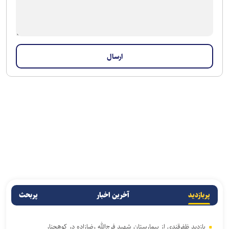
پربازدید
آخرین اخبار
پربحث
بازدید ظفرقندی از بیمارستان شهید فرج‌الله رضازاده در کوهچنار