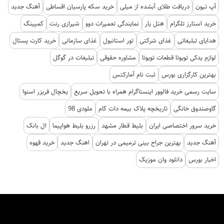
آپ تیون
دریافت طلای آبشده از میلی
خرید سکه پارسیان اقساطی
آهنگ جدید
خرید استارز تلگرام
هتل یار
نمایندگی تعمیرات دوو
شیرازی رنت
کمپینگ
هدایای تبلیغاتی
غذای شرکتی
تور استانبول
غذای سازمانی
خرید کارت پستال
لوازم یدکی تویوتا قطعات تویوتا
مشاوره حقوقی
تبلیغات در گوگل
بهترین کارگزاری بورس
ثبت نام آمارکتس
سایت رسمی خرید فالوور اینستاگرام همراه با تحویل سریع
یخچال فریزر اسنوا
گاوصندوق خانگی
تاریخچه پلاک بیمه دات کام
ملودی 98
خرید سرور اختصاصی ایران
بلیط قطار مشهد
رزرو بلیط هواپیما
ال بانک
آهنگ جدید
بهترین جراح بینی ترمیمی در تهران
اهنگ جدید
خرید قهوه
اخبار بورس
دانلود وان موزیک