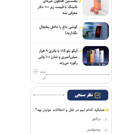
نخستین هدفون گیره‌ای
ناتینگ با قیمت زیر ۱۰۰ دلار
رکوردهای جهانی یوسفی و نصیری حفظ
معرفی شد
شد
گوشی داغ را داخل یخچال
تور جهانی تنیس صربستان| ادامه
نگذارید!
پیروزی‌های یزدانی و جدال با نماینده روسیه
آیکو نئو ۱۱S با باتری ۹ هزار
میلی‌آمپری و شارژ ۱۰۰ واتی
رکورد می‌زند
بیش
تر
نظر سنجی
عملکرد کدام تیم در نقل و انتقالات موثرتر بود؟
تراکتور
پرسپولیس