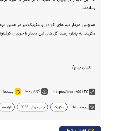
رساندند.
مکزیک به پایان رسید. گل های این دیدار را جولیان کوئینونز(۲۳)
انتهای پیام/
گزارش خطا
پسندها :
۰
برچسب ها:
مکزیک
جام جهانی 2026
فرانسه