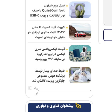
مدافع جوان آلومینیوم نزدیک به سپاهان
نسل دوم هدفون
QuietComfort با حذف
آذربایجان؛ میزبانی که در ۳۰ وزن حتی یک
نویز ارتقایافته و پورت USB-C
عرضه شد
بار هم پرچمش بالا نرفت!
کوروت گرند اسپرت X مدل
پرچم رقیب بالا رفت و اتفاقی نیفتاد؛ حضور
۲۰۲۷؛ اثبات جادوی نرم‌افزار در
در قهرمانی کشتی جهان با بادیگارد!
دنیای خودروهای اسپرت
فولاد خوزستان در حال بررسی شرایط
قیمت ایکس‌باکس سری
رضاییان برای بازگشت به اهواز
ایکس در اروپا به رکورد
بی‌سابقه ۷۹۹ یورو رسید
ادامه مذاکرات پیکان و شکاری
ضبط صدای بیمار توسط
توافق دنیامالی و همتای آذربایجانی برای
پزشک؛ هوش مصنوعی
گسترش همکاری‌های ورزش و جوانان ایران
جایگزین پرونده کاغذی شد
و جمهوری آذربایجان
بیش
تر
پاسخ منفی یک لزیونر به باشگاه
پرسپولیس؛ فعلا به ایران نمی‌آیم
پیشخوان فناوری و نوآوری