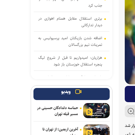
جذب کرد
برتری استقلال مقابل همنام اهوازی در
دیدار تدارکاتی
اضافه شدن بازیکنان امید پرسپولیس به
تمرینات تیم بزرگسالان
هزاریان: امیدواریم تا قبل از شروع لیگ
پنجره استقلال خوزستان باز شود
تاجدار و صادقی دستیاران جدید الهامی در
پیکان
ویدیو
علیرضا ملکی خیبری شد
حماسه دلدادگان حسینی در
دانایی دوباره خیبری شد
مسیر قبله تهران
فلاح به صنعت نفت پیوست
 جام جهانی ۲۰۲۶ از ساعت ۱۲:۳۰ بامداد برگزار شد
آخرین اربعین؛ از تهران تا
به سود فرانسه به پایان رسید. گل های این بازی را امباپه(۴۵ و ۷۴) و بردلی بارکولا(۵۳) به ثمر