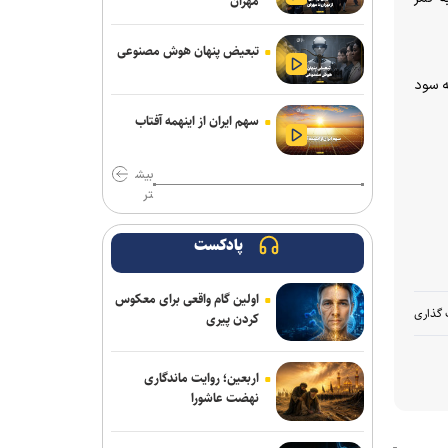
مهران
تناقض در بودجه باشگاه سپاهان؛ رشد ۲۵
درصدی یا کاهش چشم‌گیر بودجه فوتبال؟
تبعیض پنهان هوش مصنوعی
مدیرعامل پرسپولیس سفیر افتخاری
 صفر به سود
چوگان شد
سهم ایران از اینهمه آفتاب
مدال طلای زارعی در بلاروس/ دومین
رکوردشکنی دونده ایران در آستانه بازی‌های
بیش
آسیایی
تر
باختر: انتقال قرضی بازیکن بدون ثبت
قرارداد تخلف است/ استقلال با مجازاتی
پادکست
مواجه نخواهد شد
اولین گام واقعی برای معکوس
ماجرای پیشنهاد سهراب بختیاری زاده به
 گذاری
کردن پیری
سردار آزمون چیست؟/ وعده پوچی که به
سرمربی استقلال داده شد
اربعین؛ روایت ماندگاری
مس رفسنجان منتظر رأی CAS/ آغاز
نهضت عاشورا
تمرینات نارنجی پوشان از هفته آینده