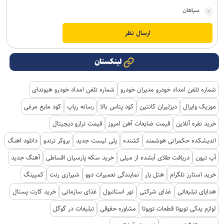
سپاهان
لینکستان
شماره تلفن امداد خودرو مدیران خودرو
شماره تلفن امداد خودرو هیوندای
موزیک وایرال
دیزلیران کانتین
کود پتاس بالا
رسانه رپاپ
کود مایع مرغی
خرید نقره آنلاین
قیمت ضایعات آهن امروز
قیمت ترازو دیجیتال
اندیشکده حکمرانی هوشمند
کشنده
پلی لیست جدید
بروکر ترندو
دانلود اهنگ
آپ تیون
دریافت طلای آبشده از میلی
خرید سکه پارسیان اقساطی
آهنگ جدید
خرید استارز تلگرام
هتل یار
نمایندگی تعمیرات دوو
شیرازی رنت
کمپینگ
هدایای تبلیغاتی
غذای شرکتی
تور استانبول
غذای سازمانی
خرید کارت پستال
لوازم یدکی تویوتا قطعات تویوتا
مشاوره حقوقی
تبلیغات در گوگل