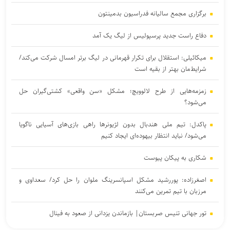
برگزاری مجمع سالیانه فدراسیون بدمینتون
دفاع راست جدید پرسپولیس از لیگ یک آمد
میکائیلی: استقلال برای تکرار قهرمانی در لیگ برتر امسال شرکت می‌کند/
شرایط‌مان بهتر از بقیه است
زمزمه‌هایی از طرح لالوویچ؛ مشکل «سن واقعی» کشتی‌گیران حل
می‌شود؟
پاکدل: تیم ملی هندبال بدون لژیونرها راهی بازی‌های آسیایی ناگویا
می‌شود/ نباید انتظار بیهوده‌ای ایجاد کنیم
شکاری به پیکان پیوست
اصغرزاده: پوررشید مشکل اسپانسرینگ ملوان را حل کرد/ سعداوی و
مرزبان با تیم تمرین می‌کنند
تور جهانی تنیس صربستان| بازماندن یزدانی از صعود به فینال