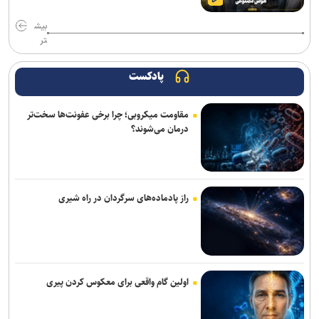
بیاتلو: با آریو قرارداد دارم/ حضورم در مس رفسنجان صحت ندارد
بیش
تر
بازی‌های سرخابی‌ها به شهرقدس رفت/ استقلال خوزستان به تهران
بازگشت
پادکست
تمدید قرارداد مربی ترک استقلال
مقاومت میکروبی؛ چرا برخی عفونت‌ها سخت‌تر
آغاز اردوی تیم ملی بوکس برای ناگویا با حضور ۱۰ ملی‌پوش
درمان می‌شوند؟
مخالفت زارع با انتقال بازیکنان ملوان به پرسپولیس
محمدی: مقابل استقلال لیگ را پرقدرت آغاز می‌کنیم/ امیدوارم با مس
شهربابک کمترین گل خورده لیگ را داشته باشیم
راز پادماده‌های سرگردان در راه شیری
دنیامالی: مشتاق دیدار دوستانه ایران و آذربایجان هستیم+فیلم
احسان پهلوان به فجر شهیدسپاسی پیوست
اولین گام واقعی برای معکوس کردن پیری
صادقی سرمربی ساپیا شد
مالک ایستا: تا آخر پیگیر پرونده اردلان هستیم/ قمی: هفت سال است که