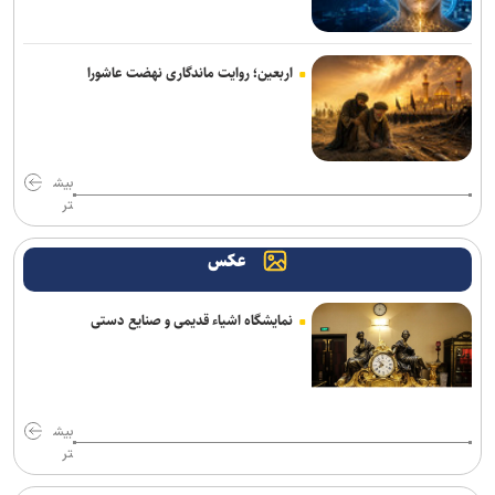
بازیکن‌سازی نداشته‌ایم
دبیر: ابراهیم هادی با کفش کشتی شهید شد/ درد و بلای خبرنگاران وطن
اربعین؛ روایت ماندگاری نهضت عاشورا
پرست بخورد بر سر شبکه اینترنشنال
نکونام: تراکتور را با چشم باز انتخاب کردم/ قطعاً نمی‌گویم «تیم را من
نبسته‌ام»
بیش
تر
پاداش ویژه برای مدال‌آوران تیراندازی در ناگویا/ ۳ میلیارد برای طلا
عکس
مدیرعامل صنعت‌نفت آبادان: پنجره نقل‌وانتقالاتی باشگاه باز است؛
مشکلی برای ثبت قراردادها نداریم
نمایشگاه اشیاء قدیمی و صنایع دستی
برد دو رقمی پرسپولیس مقابل منتخب کرجی/ پاگشای شهرآبادی با ۶ گل
محبی: مطمئنم امسال سال خوبی برای پیکان می‌شود/ شاگرد الهامی در
هوادار بودم
بیش
ملی‌پوشان ساحلی ایران در جمع برترین‌های والیبال آسیا
تر