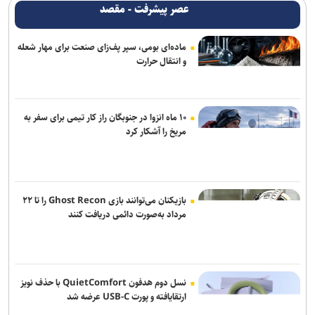
کریمی: تصمیم جدایی ربیعی به مرور زمان گرفته شد/ دیشب با نکونام
عصر پیشرفت - مقصد
صحبت کردیم/ بیرانوند مشمول خدمت سربازی نیست
ماده‌ای بومی، سپر پف‌زای صنعت برای مهار شعله
حریفان تیم ملی بسکتبال در بازی‌های آسیایی ناگویا مشخص شدند
و انتقال حرارت
با وجود ساز‌های مخالف، قلعه نویی سرمربی ایران در جام ملت‌ها است/
جدایی الهویی و چند مربی دیگر از تیم ملی
۱۰ ماه انزوا در جنوبگان راز کار تیمی برای سفر به
برگزاری اولین جلسه نکونام و مدیرعامل تراکتور
مریخ را آشکار کرد
تقوی: دفاع از حقوق والیبال ایران در آسیا منطقی است
بازیکنان می‌توانند بازی Ghost Recon را تا ۲۲
مرداد به‌صورت دائمی دریافت کنند
نسل دوم هدفون QuietComfort با حذف نویز
ارتقایافته و پورت USB-C عرضه شد