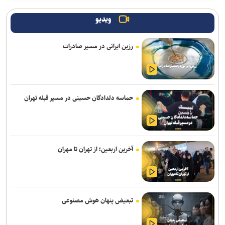
انتصاب سرپرست جدید فدراسیون ورزش کارگری
ویدیو
تساوی پرسپولیس و آلومینیوم در دیدار دوستانه/ تیم تارتار بالاخره گل
خورد
رزین ایرانی در مسیر صادرات
واکنش باشگاه استقلال خوزستان به درگیری مدیرعامل و اعضای هیات
مدیره
اژدهاکش رسما پرسپولیسی شد
حماسه دلدادگان حسینی در مسیر قبله تهران
ادامه خریدهای خطیبی از تیم سابق/ نصیری به فجرسپاسی پیوست
استارت دوباره همه ملی‌پوشان جهانی و بازی‌های آسیایی در کمپ تیم‌های
ملی؛ تذکر وزنی به نایب‌قهرمان جهان
آخرین اربعین؛ از تهران تا مهران
بازگشت خلیفه و گودرزی به تمرینات آلومینیوم
ناکامی نماینده ایران در مسابقات ورزش های خیابانی
تبعیض پنهان هوش مصنوعی
اژدهاکش به پرسپولیس پیوست