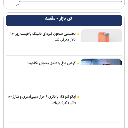
تر
فن بازار - مقصد
نخستین هدفون گیره‌ای ناتینگ با قیمت زیر ۱۰۰
دلار معرفی شد
گوشی داغ را داخل یخچال نگذارید!
آیکو نئو ۱۱S با باتری ۹ هزار میلی‌آمپری و شارژ ۱۰۰
واتی رکورد می‌زند