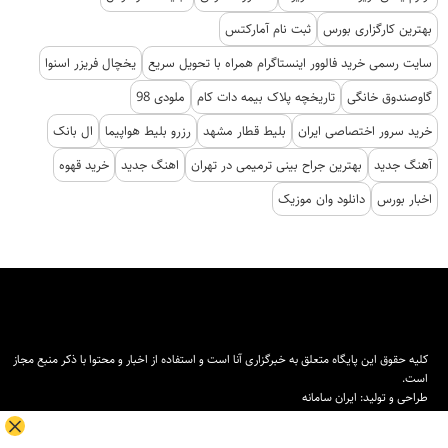
بهترین کارگزاری بورس
ثبت نام آمارکتس
سایت رسمی خرید فالوور اینستاگرام همراه با تحویل سریع
یخچال فریزر اسنوا
گاوصندوق خانگی
تاریخچه پلاک بیمه دات کام
ملودی 98
خرید سرور اختصاصی ایران
بلیط قطار مشهد
رزرو بلیط هواپیما
ال بانک
آهنگ جدید
بهترین جراح بینی ترمیمی در تهران
اهنگ جدید
خرید قهوه
اخبار بورس
دانلود وان موزیک
کلیه حقوق این پایگاه متعلق به خبرگزاری آنا است و استفاده از اخبار و محتوا با ذکر منبع مجاز
است.
طراحی و تولید:
ایران سامانه