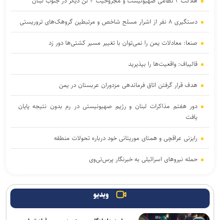
هلاکت ۲ نظامی صهیونیست و مجروحیت ۴ تن دیگر در جنوب لبنان
دستگیری ۸ نفر از اشرار مسلح شاخص و مرتبطین گروهک‌های تروریستی
صنعا: معادلات یمن را نمی‌توان با تغییر مسیر کشتی‌ها دور زد
قالیباف: واقعیت‌ها را بپذیرید
هدف قرار گرفتن اتاق‌ فرماندهی مزدوران عربستان در یمن
دور هفتم مذاکرات لبنان و رژیم صهیونیستی در رم بدون نتیجه پایان
یافت
رایزنی عراقچی و همتای موریتانی خود درباره تحولات منطقه
حمله نیروهای اسرائیلی به خبرنگار پرس‌تی‌وی
لزوم تعمیق همکاری‌های علمی و پژوهشی عراق و ایران
ویدیو
پنتاگون با افشای کمبود تسلیحات نشست برگزار می‌کند