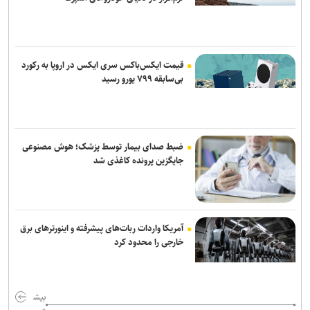
برکناری دو مقام ارشد موساد پس از ناکامی طرح علیه ایران
قیمت ایکس‌باکس سری ایکس در اروپا به رکورد
بی‌سابقه ۷۹۹ یورو رسید
ضبط صدای بیمار توسط پزشک؛ هوش مصنوعی
جایگزین پرونده کاغذی شد
آمریکا واردات ربات‌های پیشرفته و اینورترهای برق
خارجی را محدود کرد
بیش