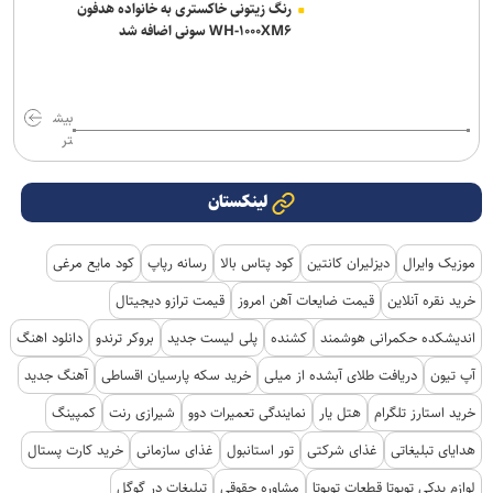
رنگ زیتونی خاکستری به خانواده هدفون
WH-۱۰۰۰XM۶ سونی اضافه شد
بیش
تر
لینکستان
موزیک وایرال
دیزلیران کانتین
کود پتاس بالا
رسانه رپاپ
کود مایع مرغی
خرید نقره آنلاین
قیمت ضایعات آهن امروز
قیمت ترازو دیجیتال
اندیشکده حکمرانی هوشمند
کشنده
پلی لیست جدید
بروکر ترندو
دانلود اهنگ
آپ تیون
دریافت طلای آبشده از میلی
خرید سکه پارسیان اقساطی
آهنگ جدید
خرید استارز تلگرام
هتل یار
نمایندگی تعمیرات دوو
شیرازی رنت
کمپینگ
هدایای تبلیغاتی
غذای شرکتی
تور استانبول
غذای سازمانی
خرید کارت پستال
لوازم یدکی تویوتا قطعات تویوتا
مشاوره حقوقی
تبلیغات در گوگل