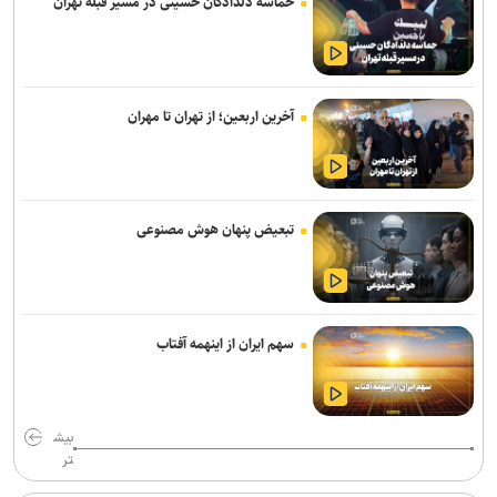
حماسه دلدادگان حسینی در مسیر قبله تهران
انفجار در حومه دمشق چند کشته و زخمی برجا گذاشت
برگزاری مجمع آژانس انرژی اتمی اوایل شهریور در آمریکا
یمن: نقشه عربستان برای حمله به صنعاء را در نطفه خفه کردیم
آخرین اربعین؛ از تهران تا مهران
پیام هشدار مقاومت یمن به ریاض
قدردانی از حضور حماسی ملت مبعوث شده در راهپیمایی اربعین
تبعیض پنهان هوش مصنوعی
ترامپ با تهدید افشاگران، بحران مهمات آمریکا را انکار کرد
رسانه عبری: از آغاز جنگ غزه دست‌کم ۹ هزار نظامی صهیونیست زخمی
شده‌اند
سهم ایران از اینهمه آفتاب
جلسات صحن علنی مجلس هفته آینده برگزار می‌شود
بیانیۀ خانواده شهید لاریجانی دربارۀ گمانه‌زنی‌های رسانه‌ای
بیش
هلاکت اعضای یک تیم تروریستی در سیستان‌وبلوچستان
تر