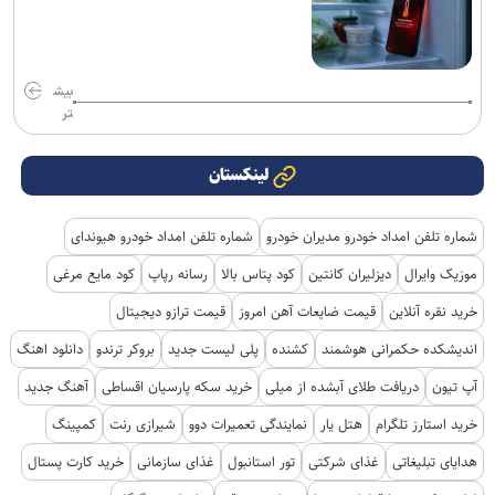
بیش
تر
لینکستان
شماره تلفن امداد خودرو مدیران خودرو
شماره تلفن امداد خودرو هیوندای
موزیک وایرال
دیزلیران کانتین
کود پتاس بالا
رسانه رپاپ
کود مایع مرغی
خرید نقره آنلاین
قیمت ضایعات آهن امروز
قیمت ترازو دیجیتال
اندیشکده حکمرانی هوشمند
کشنده
پلی لیست جدید
بروکر ترندو
دانلود اهنگ
آپ تیون
دریافت طلای آبشده از میلی
خرید سکه پارسیان اقساطی
آهنگ جدید
خرید استارز تلگرام
هتل یار
نمایندگی تعمیرات دوو
شیرازی رنت
کمپینگ
هدایای تبلیغاتی
غذای شرکتی
تور استانبول
غذای سازمانی
خرید کارت پستال