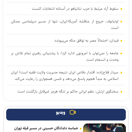
سقوط آراء مرتبط با حزب نتانیاهو در آستانه انتخابات کنست
اولیانوف: خروج از مناقشه آمریکا-ایران، تنها از مسیر دیپلماسی ممکن
است
فیدان: احتمالاً مصر به توافق مکه می‌پیوندد
جامعه را نمی‌توان با امرونهی اداره کرد/ با پشتیبانی رهبری تمام تلاش بر
وحدت و انسجام است
سردار فلاح‌زاده: اقتدار دفاعی ایران نتیجه مدیریت ولایت فقیه است/ ایران
اسلامی به مبدأ هجوم پاسخ می‌دهد و حُسن همجواری را رعایت می‌کند
سخنگوی ارتش: نظم ایرانی حاکم بر تنگه هرمز غیرقابل بازگشت است
مقام یمنی: عربستان از قدرت نظامی صنعا وحشت دارد
ویدیو
سخنگوی سپاه: تنگه هرمز به ابزار استراتژیک قدرت تبدیل شده است
حماسه دلدادگان حسینی در مسیر قبله تهران
سفر رئیس دستگاه اطلاعاتی عربستان به عراق