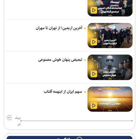
پزشکیان درخشش تیم ملی المپیاد هوش مصنوعی ایران در رقابت‌های
جهانی را تبریک گفت
آخرین اربعین؛ از تهران تا مهران
عارف: هوش مصنوعی زیرساخت حکمرانی متوازن و جهش اقتصادی کشور
است
ذوالقدر: هرگز کوتاه نمی آییم؛ چه در جنگ و چه در مذاکره
تبعیض پنهان هوش مصنوعی
المیادین: درگیری‌های شدید میان تروریست‌های جولانی در ادلب/ تداوم
تجاوزات اشغالگران صهیونیست در جنوب سوریه
سرطان به استخوان‌های جو بایدن سرایت کرده است
سهم ایران از اینهمه آفتاب
تظاهرات هزاران نفری علیه دولت «مرتس» در آلمان
دریادار ایرانی: خبرنگاران مجاهدان میدان آگاهی‌بخشی و تبیین حقیقت
هستند
بیش
تر
هشدار درباره کاهش شدید ذخایر موشک‌های پاتریوت آمریکا و کشور‌های
خلیج فارس