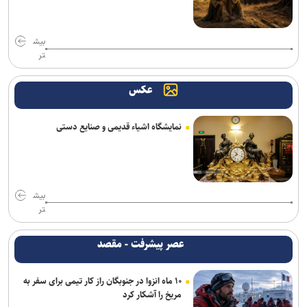
راهبردهای شکست‌خورده است
ادعای حکومت جولانی درباره خنثی‌سازی عملیات داعش در دمشق
بیش
تر
مخبر: قلمِ خبرنگارِ ایرانی از سلاح دشمن کاراتر است
عکس
۱۱ سناتور دموکرات خواستار خروج آمریکا از جنگ با ایران شدند
روسیه: رقابت برای دبیرکلی سازمان ملل همچنان باز است
نمایشگاه اشیاء قدیمی و صنایع دستی
پیام وزیر کشور به مناسبت روز خبرنگار
تبعات جنگ دامن اسرائیل را هم گرفت/ نتانیاهو به دنبال افزایش ۱۴
میلیارد دلاری بودجه نظامی در بحبوحه بحران اقتصادی
بیش
تر
اعتراف رسانه‌های خارجی به شکست ترامپ حاصل مجاهدت رسانه‌های
انقلابی است
عصر پیشرفت - مقصد
یورش صهیونیست‌ها به چند منطقه در کرانه باختری
۱۰ ماه انزوا در جنوبگان راز کار تیمی برای سفر به
مریخ را آشکار کرد
ارسال بیش از ۲۵۰۰ محموله سلاح هند برای رژیم صهیونیستی