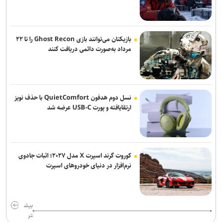
عارف: جنگ اصلی امروز، جنگ روایت‌ها بر سر امید و هویت ملی است
امیر ابوترابی: خبرنگاران زمینه‌ساز تقویت بصیرت عمومی جامعه هستند
بازیکنان می‌توانند بازی Ghost Recon را تا ۲۲
مرداد به‌صورت دائمی دریافت کنند
نسل دوم هدفون QuietComfort با حذف نویز
ارتقایافته و پورت USB-C عرضه شد
کوروت گرند اسپرت X مدل ۲۰۲۷؛ اثبات جادوی
نرم‌افزار در دنیای خودروهای اسپرت
بیش
تر