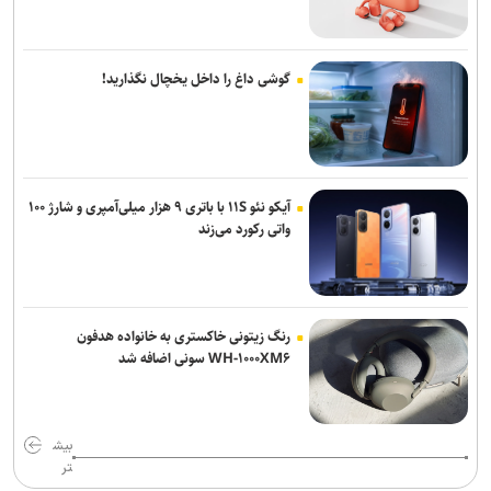
گوشی داغ را داخل یخچال نگذارید!
آیکو نئو ۱۱S با باتری ۹ هزار میلی‌آمپری و شارژ ۱۰۰
واتی رکورد می‌زند
رنگ زیتونی خاکستری به خانواده هدفون
WH-۱۰۰۰XM۶ سونی اضافه شد
بیش
تر