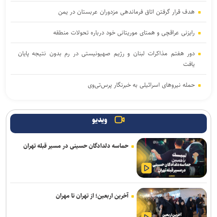
هدف قرار گرفتن اتاق‌ فرماندهی مزدوران عربستان در یمن
رایزنی عراقچی و همتای موریتانی خود درباره تحولات منطقه
دور هفتم مذاکرات لبنان و رژیم صهیونیستی در رم بدون نتیجه پایان
یافت
حمله نیروهای اسرائیلی به خبرنگار پرس‌تی‌وی
لزوم تعمیق همکاری‌های علمی و پژوهشی عراق و ایران
ویدیو
پنتاگون با افشای کمبود تسلیحات نشست برگزار می‌کند
حماسه دلدادگان حسینی در مسیر قبله تهران
انفجار در حومه دمشق چند کشته و زخمی برجا گذاشت
برگزاری مجمع آژانس انرژی اتمی اوایل شهریور در آمریکا
یمن: نقشه عربستان برای حمله به صنعاء را در نطفه خفه کردیم
آخرین اربعین؛ از تهران تا مهران
پیام هشدار مقاومت یمن به ریاض