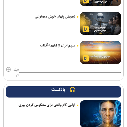
قدردانی از حضور حماسی ملت مبعوث شده در راهپیمایی اربعین
تبعیض پنهان هوش مصنوعی
حاج‌علی‌اکبری: تحرکات سازمان‌یافته‌ای برای ترویج برهنگی انجام می‌شود
ترامپ با تهدید افشاگران، بحران مهمات آمریکا را انکار کرد
رسانه عبری: از آغاز جنگ غزه دست‌کم ۹ هزار نظامی صهیونیست زخمی
سهم ایران از اینهمه آفتاب
شده‌اند
جلسات صحن علنی مجلس هفته آینده برگزار می‌شود
بیش
بیانیۀ خانواده شهید لاریجانی دربارۀ گمانه‌زنی‌های رسانه‌ای
تر
هلاکت اعضای یک تیم تروریستی در سیستان‌وبلوچستان
پادکست
وزارت اطلاعات: ۲۱ مزدور موساد و ۴ شرور مسلح در کرمان بازداشت
اولین گام واقعی برای معکوس کردن پیری
شدند
گاردین: ترامپ هیچ ایده‌ای برای پایان دادن به جنگ شکست‌خورده علیه
ایران ندارد