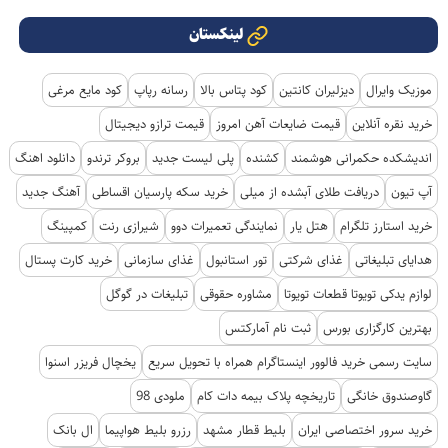
لینکستان
موزیک وایرال
دیزلیران کانتین
کود پتاس بالا
رسانه رپاپ
کود مایع مرغی
خرید نقره آنلاین
قیمت ضایعات آهن امروز
قیمت ترازو دیجیتال
اندیشکده حکمرانی هوشمند
کشنده
پلی لیست جدید
بروکر ترندو
دانلود اهنگ
آپ تیون
دریافت طلای آبشده از میلی
خرید سکه پارسیان اقساطی
آهنگ جدید
خرید استارز تلگرام
هتل یار
نمایندگی تعمیرات دوو
شیرازی رنت
کمپینگ
هدایای تبلیغاتی
غذای شرکتی
تور استانبول
غذای سازمانی
خرید کارت پستال
لوازم یدکی تویوتا قطعات تویوتا
مشاوره حقوقی
تبلیغات در گوگل
بهترین کارگزاری بورس
ثبت نام آمارکتس
سایت رسمی خرید فالوور اینستاگرام همراه با تحویل سریع
یخچال فریزر اسنوا
گاوصندوق خانگی
تاریخچه پلاک بیمه دات کام
ملودی 98
خرید سرور اختصاصی ایران
بلیط قطار مشهد
رزرو بلیط هواپیما
ال بانک